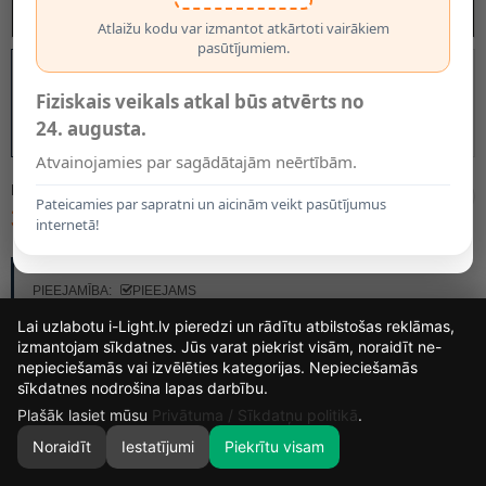
Atlaižu kodu var izmantot atkārtoti vairākiem
pasūtījumiem.
Fiziskais veikals atkal būs atvērts no
24. augusta.
Atvainojamies par sagādātajām neērtībām.
MODELIS:
2762016P
Pateicamies par sapratni un aicinām veikt pasūtījumus
39.50€
47.95€
internetā!
RAŽOTĀJS:
BRILONER
PIEEJAMĪBA:
PIEEJAMS
Lai uzlabotu i-Light.lv pieredzi un rādītu atbilstošas reklāmas,
izmantojam sīkdatnes. Jūs varat piekrist visām, noraidīt ne-
nepieciešamās vai izvēlēties kategorijas. Nepieciešamās
16
16
0
3
sīkdatnes nodrošina lapas darbību.
DIENAS
STUNDAS
MIN.
SEK.
Plašāk lasiet mūsu
Privātuma / Sīkdatņu politikā
.
Noraidīt
Iestatījumi
Piekrītu visam
0
SĀKUMS
MEKLĒT
GROZS
MANS KONTS