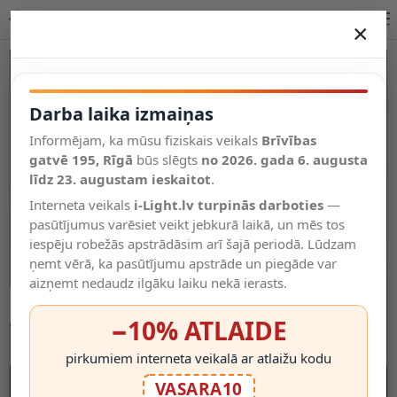
Briloner skavas lampa ELASTI 60 cm, GU10, 3000K, balta
×
DARBA LAIKA IZMAIŅAS
-18%
Vēl kategorijas
Darba laika izmaiņas
Informējam, ka mūsu fiziskais veikals
Brīvības
Salīdzināt
gatvē 195, Rīgā
Vēlmju
būs slēgts
no 2026. gada 6. augusta
Valodas
saraksts
līdz 23. augustam ieskaitot
.
(0)
Interneta veikals
i-Light.lv turpinās darboties
—
pasūtījumus varēsiet veikt jebkurā laikā, un mēs tos
iespēju robežās apstrādāsim arī šajā periodā. Lūdzam
ņemt vērā, ka pasūtījumu apstrāde un piegāde var
aizņemt nedaudz ilgāku laiku nekā ierasts.
−10% ATLAIDE
pirkumiem interneta veikalā ar atlaižu kodu
VASARA10