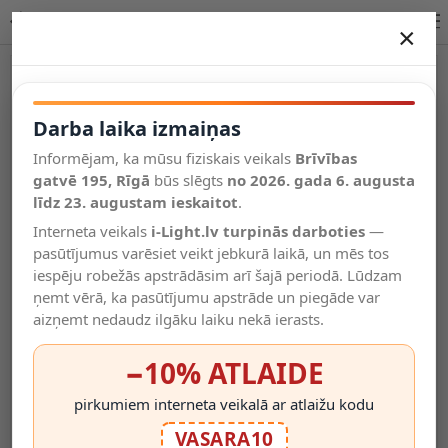
Briloner LED rozetes naktslampiņa 5,9 cm 3000K balta
×
DARBA LAIKA IZMAIŅAS
-22%
Vēl kategorijas
Darba laika izmaiņas
Informējam, ka mūsu fiziskais veikals
Brīvības
Salīdzināt
gatvē 195, Rīgā
Vēlmju
būs slēgts
no 2026. gada 6. augusta
Valodas
saraksts
līdz 23. augustam ieskaitot
.
(0)
Interneta veikals
i-Light.lv turpinās darboties
—
pasūtījumus varēsiet veikt jebkurā laikā, un mēs tos
iespēju robežās apstrādāsim arī šajā periodā. Lūdzam
ņemt vērā, ka pasūtījumu apstrāde un piegāde var
aizņemt nedaudz ilgāku laiku nekā ierasts.
−10% ATLAIDE
pirkumiem interneta veikalā ar atlaižu kodu
VASARA10