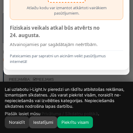
Atlaižu kodu var izmantot atkārtoti vairākiem
pasūtījumiem.
Fiziskais veikals atkal būs atvērts no
24. augusta.
Atvainojamies par sagādātajām neērtībām.
MODELIS:
2199016
Pateicamies par sapratni un aicinām veikt pasūtījumus
6.95€
8.95€
internetā!
RAŽOTĀJS:
BRILONER
PIEEJAMĪBA:
PIEEJAMS
Lai uzlabotu i-Light.lv pieredzi un rādītu atbilstošas reklāmas,
izmantojam sīkdatnes. Jūs varat piekrist visām, noraidīt ne-
nepieciešamās vai izvēlēties kategorijas. Nepieciešamās
14
17
53
33
sīkdatnes nodrošina lapas darbību.
DIENAS
STUNDAS
MIN.
SEK.
Plašāk lasiet mūsu
Privātuma / Sīkdatņu politikā
.
Noraidīt
Iestatījumi
Piekrītu visam
0
SĀKUMS
MEKLĒT
GROZS
MANS KONTS