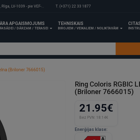
-1039 - pie VEF-Gaisa tilta.
T. (+371) 22 33 1877
ĀRA APGAISMOJUMS
TEHNISKAIS
CITA
FASĀDEI / DĀRZAM / TERASEI
BIROJIEM / VEIKALIEM / NOLIKTAVĀM
INSTRU
elna (Briloner 7666015)
Ring Coloris RGBIC L
(Briloner 7666015)
21.95€
Bez PVN:
18.14€
Enerģijas klase: