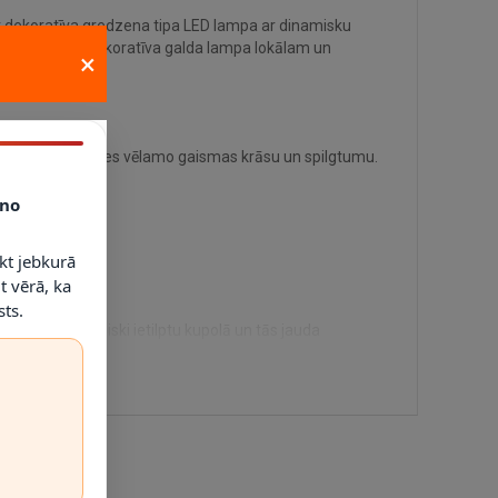
r dekoratīva gredzena tipa LED lampa ar dinamisku
 interjerā. ir dekoratīva galda lampa lokālam un
×
ots ļauj izvēlēties vēlamo gaismas krāsu un spilgtumu.
no
kt jebkurā
t vērā, ka
ts.
ai spuldze fiziski ietilptu kupolā un tās jauda