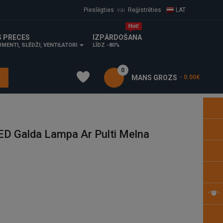
Pieslēgties
vai
Reģistrēties
LAT
S PRECES
IZPĀRDOŠANA
MENTI, SLĒDŽI, VENTILATORI
LĪDZ -80%
0
MANS GROZS
- 0.00€
ED Galda Lampa Ar Pulti Melna