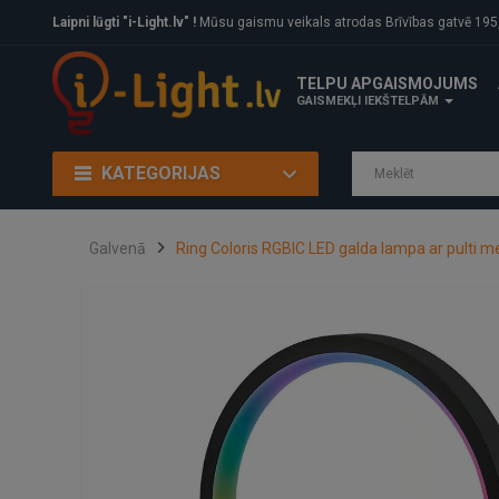
Laipni lūgti "i-Light.lv" !
Mūsu gaismu veikals atrodas Brīvības gatvē 195, Rīga, LV
TELPU APGAISMOJUMS
GAISMEKĻI IEKŠTELPĀM
KATEGORIJAS
Galvenā
Ring Coloris RGBIC LED galda lampa ar pulti m