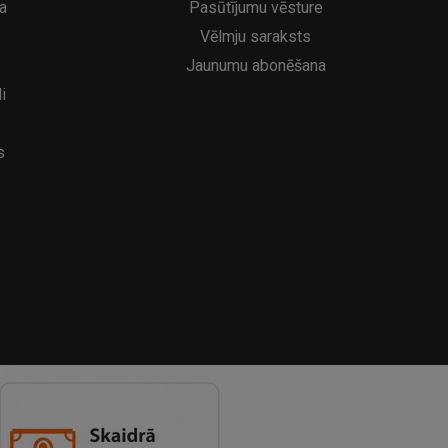
a
Pasūtījumu vēsture
Vēlmju saraksts
Jaunumu abonēšana
i
s