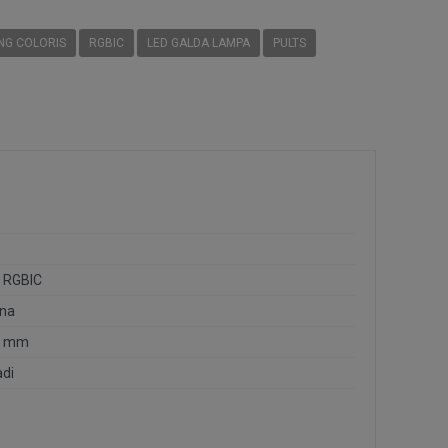
NG COLORIS
RGBIC
LED GALDA LAMPA
PULTS
 RGBIC
na
0 mm
adi