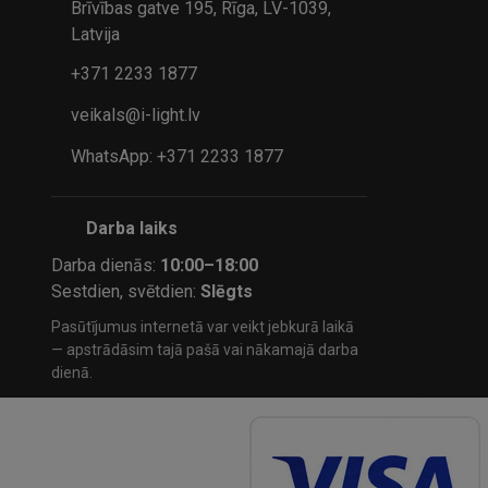
Brīvības gatve 195, Rīga, LV-1039,
Latvija
+371 2233 1877
veikals@i-light.lv
WhatsApp: +371 2233 1877
Darba laiks
Darba dienās:
10:00–18:00
Sestdien, svētdien:
Slēgts
Pasūtījumus internetā var veikt jebkurā laikā
— apstrādāsim tajā pašā vai nākamajā darba
dienā.