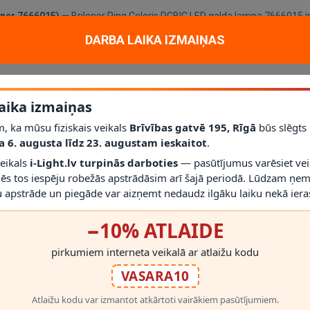
oner 7666015)
— Briloner Ring Coloris RGBIC LED galda lampa 7666015 i
smojumam uz galda, plauktā, darba zonā, spēļu stūrī vai kā fona gaisma
DARBA LAIKA IZMAIŅAS
vietot uz naktsgaldiņa, plaukta, konsoles vai darba virsmas.
interjera akcentu arī tad, kad lampa ir izslēgta. Nomaināms gaismas av
aika izmaiņas
, ka mūsu fiziskais veikals
Brīvības gatvē 195, Rīgā
būs slēgts
a 6. augusta līdz 23. augustam ieskaitot
.
viesnīcu numuriem un citām sausām iekštelpām.
veikals
i-Light.lv turpinās darboties
— pasūtījumus varēsiet vei
mēs tos iespēju robežās apstrādāsim arī šajā periodā. Lūdzam ņem
 apstrāde un piegāde var aizņemt nedaudz ilgāku laiku nekā ieras
rmas un gaismas krāsas spuldzi. Dekoratīvām lampām svarīgi pārbaudīt, l
−10% ATLAIDE
RĀDĪT VAIRĀK
pirkumiem interneta veikalā ar atlaižu kodu
VASARA10
Atlaižu kodu var izmantot atkārtoti vairākiem pasūtījumiem.