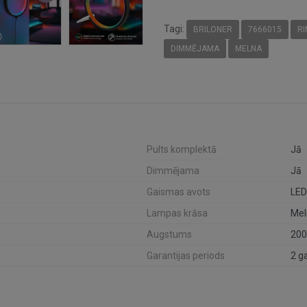
Tagi:
BRILONER
7666015
RI
DIMMĒJAMA
MELNA
Pults komplektā
Jā
Dimmējama
Jā
Gaismas avots
LED
Lampas krāsa
Mel
Augstums
20
Garantijas periods
2 g