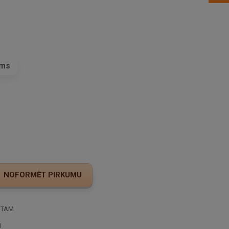
ams
s
STAM
I