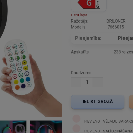
Datu lapa
Ražotājs:
BRILONER
Modelis:
7666015
Pieejamība:
Pieej
Apskatīts
238 reize
Daudzums
PIEVIENOT VĒLMJU SARAK
PIEVIENOT SALĪDZINĀŠANA