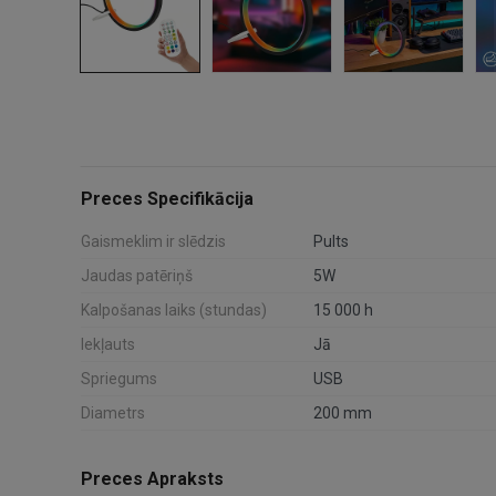
Preces Specifikācija
Gaismeklim ir slēdzis
Pults
Jaudas patēriņš
5W
Kalpošanas laiks (stundas)
15 000 h
Iekļauts
Jā
Spriegums
USB
Diametrs
200 mm
Preces Apraksts