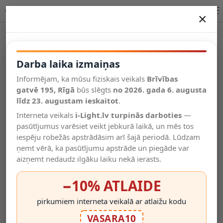
Lucide CLAIRE lampa E27 1x15W antracīta IP54 27883/25/30
×
DARBA LAIKA IZMAIŅAS
Vēl kategorijas
Darba laika izmaiņas
Informējam, ka mūsu fiziskais veikals
Brīvības
Salīdzināt
gatvē 195, Rīgā
Vēlmju
būs slēgts
no 2026. gada 6. augusta
Valodas
saraksts
līdz 23. augustam ieskaitot
.
(0)
Interneta veikals
i-Light.lv turpinās darboties
—
pasūtījumus varēsiet veikt jebkurā laikā, un mēs tos
iespēju robežās apstrādāsim arī šajā periodā. Lūdzam
ņemt vērā, ka pasūtījumu apstrāde un piegāde var
aizņemt nedaudz ilgāku laiku nekā ierasts.
−10% ATLAIDE
pirkumiem interneta veikalā ar atlaižu kodu
VASARA10