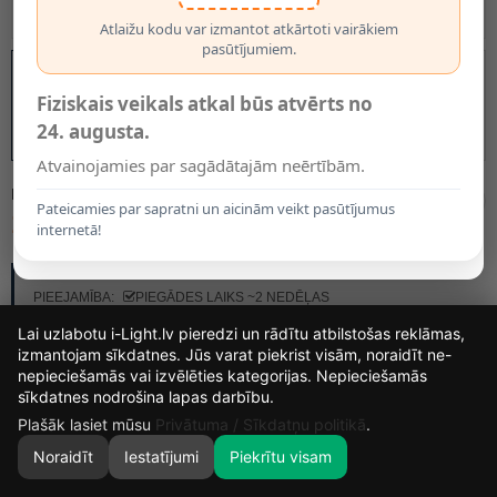
Atlaižu kodu var izmantot atkārtoti vairākiem
pasūtījumiem.
Fiziskais veikals atkal būs atvērts no
24. augusta.
Atvainojamies par sagādātajām neērtībām.
MODELIS:
27883/25/30
Pateicamies par sapratni un aicinām veikt pasūtījumus
134.55€
internetā!
RAŽOTĀJS:
LUCIDE
PIEEJAMĪBA:
PIEGĀDES LAIKS ~2 NEDĒĻAS
Lai uzlabotu i-Light.lv pieredzi un rādītu atbilstošas reklāmas,
izmantojam sīkdatnes. Jūs varat piekrist visām, noraidīt ne-
nepieciešamās vai izvēlēties kategorijas. Nepieciešamās
13
17
17
32
sīkdatnes nodrošina lapas darbību.
DIENAS
STUNDAS
MIN.
SEK.
Plašāk lasiet mūsu
Privātuma / Sīkdatņu politikā
.
Noraidīt
Iestatījumi
Piekrītu visam
0
SĀKUMS
MEKLĒT
GROZS
MANS KONTS