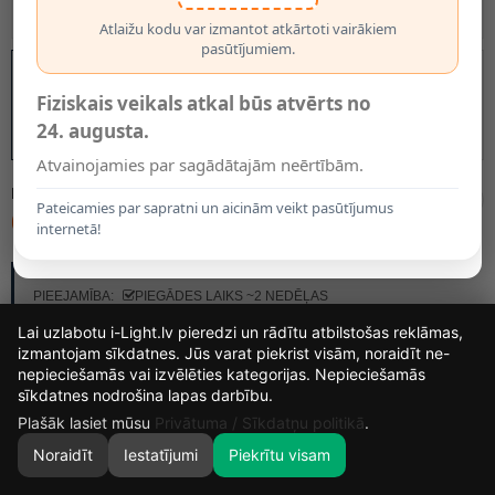
Atlaižu kodu var izmantot atkārtoti vairākiem
pasūtījumiem.
Fiziskais veikals atkal būs atvērts no
24. augusta.
Atvainojamies par sagādātajām neērtībām.
MODELIS:
11891/20/02
Pateicamies par sapratni un aicinām veikt pasūtījumus
60.55€
internetā!
RAŽOTĀJS:
LUCIDE
PIEEJAMĪBA:
PIEGĀDES LAIKS ~2 NEDĒĻAS
Lai uzlabotu i-Light.lv pieredzi un rādītu atbilstošas reklāmas,
izmantojam sīkdatnes. Jūs varat piekrist visām, noraidīt ne-
nepieciešamās vai izvēlēties kategorijas. Nepieciešamās
14
12
55
44
sīkdatnes nodrošina lapas darbību.
DIENAS
STUNDAS
MIN.
SEK.
Plašāk lasiet mūsu
Privātuma / Sīkdatņu politikā
.
Noraidīt
Iestatījumi
Piekrītu visam
0
SĀKUMS
MEKLĒT
GROZS
MANS KONTS