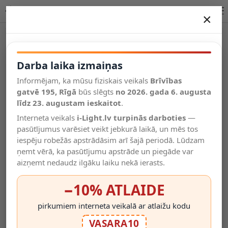
Lucide DUDLEY āra sienas lampa 1xE27 1 × 40W 11891/20/02
×
DARBA LAIKA IZMAIŅAS
Vēl kategorijas
Darba laika izmaiņas
Informējam, ka mūsu fiziskais veikals
Brīvības
Salīdzināt
gatvē 195, Rīgā
Vēlmju
būs slēgts
no 2026. gada 6. augusta
Valodas
saraksts
līdz 23. augustam ieskaitot
.
(0)
Interneta veikals
i-Light.lv turpinās darboties
—
pasūtījumus varēsiet veikt jebkurā laikā, un mēs tos
iespēju robežās apstrādāsim arī šajā periodā. Lūdzam
ņemt vērā, ka pasūtījumu apstrāde un piegāde var
aizņemt nedaudz ilgāku laiku nekā ierasts.
−10% ATLAIDE
pirkumiem interneta veikalā ar atlaižu kodu
VASARA10