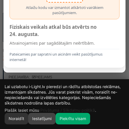
Atlaižu kodu var izmantot atkārtoti vairākiem
pasūtījumiem.
Fiziskais veikals atkal būs atvērts no
24. augusta.
Atvainojamies par sagādātajām neērtībām.
MODELIS:
7423045
Pateicamies par sapratni un aicinām veikt pasūtījumus
24.95€
internetā!
RAŽOTĀJS:
BRILONER
PIEEJAMĪBA:
PIEEJAMS
Lai uzlabotu i-Light.lv pieredzi un rādītu atbilstošas reklāmas,
izmantojam sīkdatnes. Jūs varat piekrist visām, noraidīt ne-
nepieciešamās vai izvēlēties kategorijas. Nepieciešamās
16
16
2
6
sīkdatnes nodrošina lapas darbību.
DIENAS
STUNDAS
MIN.
SEK.
Plašāk lasiet mūsu
Privātuma / Sīkdatņu politikā
.
Noraidīt
Iestatījumi
Piekrītu visam
0
SĀKUMS
MEKLĒT
GROZS
MANS KONTS