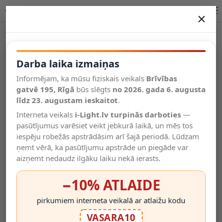
BOJA bezvadu LED galda lampa, IP44, dimmējama, graffiti
×
DARBA LAIKA IZMAIŅAS
Vēl kategorijas
Darba laika izmaiņas
Informējam, ka mūsu fiziskais veikals
Brīvības
Salīdzināt
gatvē 195, Rīgā
Vēlmju
būs slēgts
no 2026. gada 6. augusta
Valodas
saraksts
līdz 23. augustam ieskaitot
.
(0)
Interneta veikals
i-Light.lv turpinās darboties
—
pasūtījumus varēsiet veikt jebkurā laikā, un mēs tos
iespēju robežās apstrādāsim arī šajā periodā. Lūdzam
ņemt vērā, ka pasūtījumu apstrāde un piegāde var
aizņemt nedaudz ilgāku laiku nekā ierasts.
−10% ATLAIDE
pirkumiem interneta veikalā ar atlaižu kodu
VASARA10