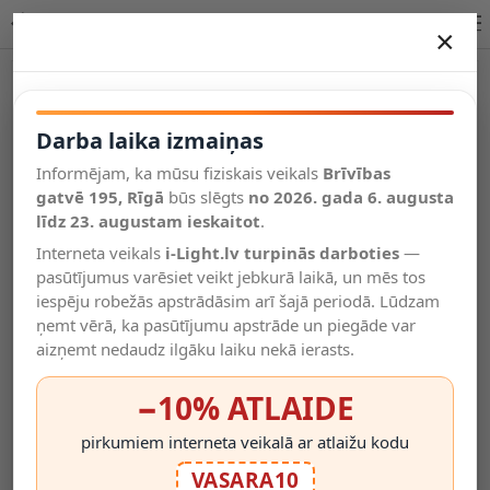
Lucide WOLFRAM piekaramā lampa E27 IP20 21417/32/30
×
DARBA LAIKA IZMAIŅAS
Vēl kategorijas
Darba laika izmaiņas
Informējam, ka mūsu fiziskais veikals
Brīvības
Salīdzināt
gatvē 195, Rīgā
Vēlmju
būs slēgts
no 2026. gada 6. augusta
Valodas
saraksts
līdz 23. augustam ieskaitot
.
(0)
Interneta veikals
i-Light.lv turpinās darboties
—
pasūtījumus varēsiet veikt jebkurā laikā, un mēs tos
iespēju robežās apstrādāsim arī šajā periodā. Lūdzam
ņemt vērā, ka pasūtījumu apstrāde un piegāde var
aizņemt nedaudz ilgāku laiku nekā ierasts.
−10% ATLAIDE
pirkumiem interneta veikalā ar atlaižu kodu
VASARA10