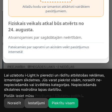
Atlaižu kodu var izmantot atkārtoti vairākiem
pasūtījumiem.
Fiziskais veikals atkal būs atvērts no
24. augusta.
Atvainojamies par sagādātajām neērtībām.
MODELIS:
21417/32/30
Pateicamies par sapratni un aicinām veikt pasūtījumus
105.70€
internetā!
RAŽOTĀJS:
LUCIDE
PIEEJAMĪBA:
PIEGĀDES LAIKS ~2 NEDĒĻAS
Lai uzlabotu i-Light.lv pieredzi un rādītu atbilstošas reklāmas,
izmantojam sīkdatnes. Jūs varat piekrist visām, noraidīt ne-
KRĀSA
nepieciešamās vai izvēlēties kategorijas. Nepieciešamās
16
16
0
37
sīkdatnes nodrošina lapas darbību.
DIENAS
STUNDAS
MIN.
SEK.
Plašāk lasiet mūsu
Privātuma / Sīkdatņu politikā
.
Noraidīt
Iestatījumi
Piekrītu visam
0
SĀKUMS
MEKLĒT
GROZS
MANS KONTS