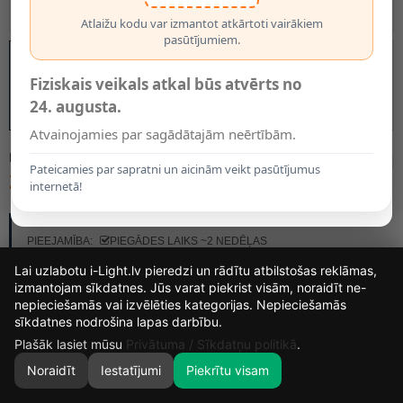
Atlaižu kodu var izmantot atkārtoti vairākiem
pasūtījumiem.
Fiziskais veikals atkal būs atvērts no
24. augusta.
Atvainojamies par sagādātajām neērtībām.
MODELIS:
21417/65/02
Pateicamies par sapratni un aicinām veikt pasūtījumus
221.70€
internetā!
RAŽOTĀJS:
LUCIDE
PIEEJAMĪBA:
PIEGĀDES LAIKS ~2 NEDĒĻAS
Lai uzlabotu i-Light.lv pieredzi un rādītu atbilstošas reklāmas,
izmantojam sīkdatnes. Jūs varat piekrist visām, noraidīt ne-
nepieciešamās vai izvēlēties kategorijas. Nepieciešamās
13
8
0
50
sīkdatnes nodrošina lapas darbību.
DIENAS
STUNDAS
MIN.
SEK.
Plašāk lasiet mūsu
Privātuma / Sīkdatņu politikā
.
Noraidīt
Iestatījumi
Piekrītu visam
0
SĀKUMS
MEKLĒT
GROZS
MANS KONTS