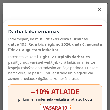
Lucide WOLFRAM piekaramā lampa E27 1xmaks. 60W 21417/65/02
×
DARBA LAIKA IZMAIŅAS
Vēl kategorijas
Darba laika izmaiņas
Informējam, ka mūsu fiziskais veikals
Brīvības
Salīdzināt
gatvē 195, Rīgā
Vēlmju
būs slēgts
no 2026. gada 6. augusta
Valodas
saraksts
līdz 23. augustam ieskaitot
.
(0)
Interneta veikals
i-Light.lv turpinās darboties
—
pasūtījumus varēsiet veikt jebkurā laikā, un mēs tos
iespēju robežās apstrādāsim arī šajā periodā. Lūdzam
ņemt vērā, ka pasūtījumu apstrāde un piegāde var
aizņemt nedaudz ilgāku laiku nekā ierasts.
−10% ATLAIDE
pirkumiem interneta veikalā ar atlaižu kodu
VASARA10