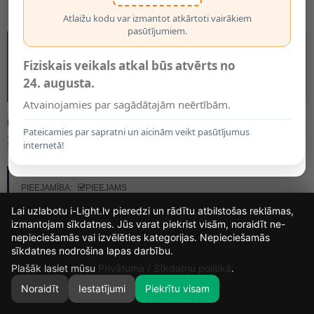
Atlaižu kodu var izmantot atkārtoti vairākiem
pasūtījumiem.
Fiziskais veikals atkal būs atvērts no
24. augusta.
Atvainojamies par sagādātajām neērtībām.
MODELIS:
09927/10/02
Pateicamies par sapratni un aicinām veikt pasūtījumus
86.00€
internetā!
RAŽOTĀJS:
LUCIDE
PIEEJAMĪBA:
PIEEJAMS
Lai uzlabotu i-Light.lv pieredzi un rādītu atbilstošas reklāmas,
izmantojam sīkdatnes. Jūs varat piekrist visām, noraidīt ne-
nepieciešamās vai izvēlēties kategorijas. Nepieciešamās
15
4
33
51
sīkdatnes nodrošina lapas darbību.
DIENAS
STUNDAS
MIN.
SEK.
Plašāk lasiet mūsu
Privātuma / Sīkdatņu politikā
.
Noraidīt
Iestatījumi
Piekrītu visam
0
SĀKUMS
MEKLĒT
GROZS
MANS KONTS