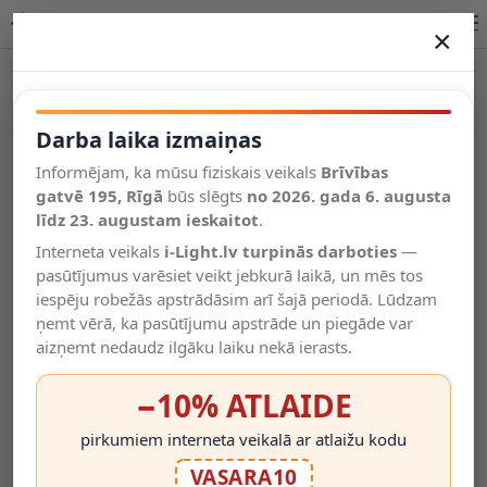
Lucide PRESTON griestu prožektors GU10 IP20 09927/10/02
×
DARBA LAIKA IZMAIŅAS
Vēl kategorijas
Darba laika izmaiņas
Informējam, ka mūsu fiziskais veikals
Brīvības
Salīdzināt
gatvē 195, Rīgā
Vēlmju
būs slēgts
no 2026. gada 6. augusta
Valodas
saraksts
līdz 23. augustam ieskaitot
.
(0)
Interneta veikals
i-Light.lv turpinās darboties
—
pasūtījumus varēsiet veikt jebkurā laikā, un mēs tos
iespēju robežās apstrādāsim arī šajā periodā. Lūdzam
ņemt vērā, ka pasūtījumu apstrāde un piegāde var
aizņemt nedaudz ilgāku laiku nekā ierasts.
−10% ATLAIDE
pirkumiem interneta veikalā ar atlaižu kodu
VASARA10