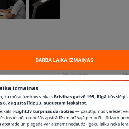
Paredzētais spriegums
5 V
DARBA LAIKA IZMAIŅAS
Izmēri (G×P×A)
250
Kabeļa garums
1 m
is
Svars
383
aika izmaiņas
Jaudas patēriņš
5 W
, ka mūsu fiziskais veikals
Brīvības gatvē 195, Rīgā
būs slēgts
Spriegums
5 V
a 6. augusta līdz 23. augustam ieskaitot
.
veikals
i-Light.lv turpinās darboties
— pasūtījumus varēsiet vei
mēs tos iespēju robežās apstrādāsim arī šajā periodā. Lūdzam ņem
 apstrāde un piegāde var aizņemt nedaudz ilgāku laiku nekā ieras