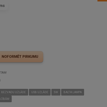
ams
s
STAM
I
BEZVADU UZLĀDE
USB UZLĀDE
5W
BALTA LAMPA
ĀCĪBĀM