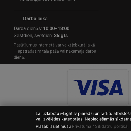
Darba laiks
Darba dienās:
10:00–18:00
Sestdien, svētdien:
Slēgts
Pasūtījumus internetā var veikt jebkurā laikā
— apstrādāsim tajā pašā vai nākamajā darba
dienā.
Lai uzlabotu i-Light.lv pieredzi un rādītu atbilst
vai izvēlēties kategorijas. Nepieciešamās sīkdatn
Plašāk lasiet mūsu
Privātuma / Sīkdatņu politikā
.