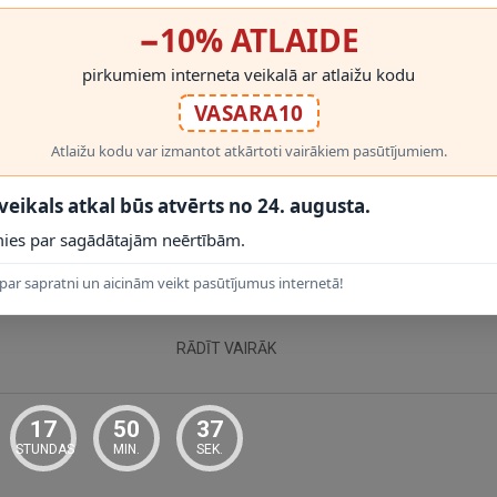
raktiska galda lampa rakstāmgaldam, mājas birojam vai mācību vietai. 
lādes izvadu ikdienas lietošanai.
−10% ATLAIDE
pirkumiem interneta veikalā ar atlaižu kodu
VASARA10
Atlaižu kodu var izmantot atkārtoti vairākiem pasūtījumiem.
 veikals atkal būs atvērts no 24. augusta.
ies par sagādātajām neērtībām.
par sapratni un aicinām veikt pasūtījumus internetā!
RĀDĪT VAIRĀK
17
50
37
STUNDAS
MIN.
SEK.