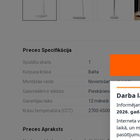
Preces Specifikācija
Spuldžu skaits
1
Korpusa krāsa
Balta
Montāžas veids
Novietošanai uz galda
Gaismeklim ir slēdzis
Pieskāriena vadības panel
Darba l
Garantijas laiks
12 mēneši
Informējam
Krāsu temperatūra (CCT)
2700-6500 K
2026. gad
Interneta 
laikā, un 
Preces Apraksts
pasūtījumu