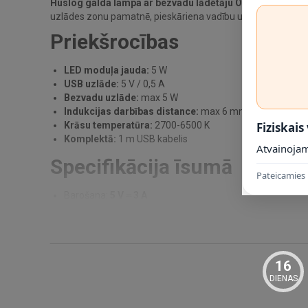
Huslog galda lampa ar bezvadu lādētāju OW-390202
ir p
uzlādes zonu pamatnē, pieskāriena vadību un papildu USB uz
Priekšrocības
LED moduļa jauda:
5 W
USB uzlāde:
5 V / 0,5 A
Bezvadu uzlāde:
max 5 W
Indukcijas darbības distance:
max 6 mm
Krāsu temperatūra:
2700-6500 K
Fiziskais
Komplektā:
1 m USB kabelis
Atvainojam
Specifikācija īsumā
Pateicamies 
Barošana:
5 V ⎓ 3 A
Svars:
383 g
Izmēri:
250 × 122 × 375 mm
Korpusa krāsa:
balta
Montāža:
novietošanai uz galda
16
Garantija:
12 mēneši
DIENAS
Noderīgi zināt