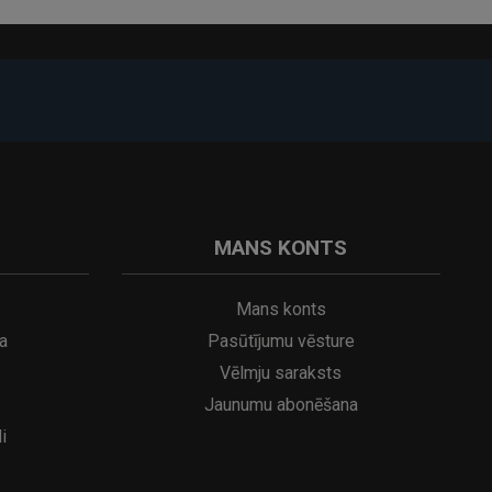
nai, mācībām un Qi saderīgu ierīču uzlādei uz
MANS KONTS
Mans konts
a
Pasūtījumu vēsture
Vēlmju saraksts
Jaunumu abonēšana
i