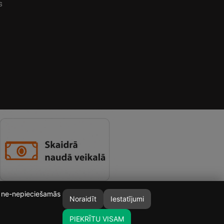
s
īt ne-nepieciešamās
Noraidīt
Iestatījumi
PIEKRĪTU VISAM