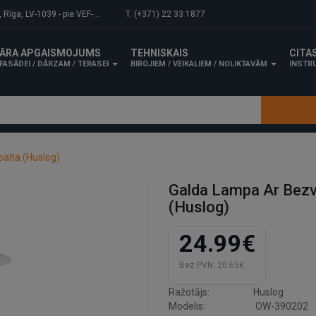
-1039 - pie VEF-Gaisa tilta.
T. (+371) 22 33 1877
ĀRA APGAISMOJUMS
TEHNISKAIS
CITA
FASĀDEI / DĀRZAM / TERASEI
BIROJIEM / VEIKALIEM / NOLIKTAVĀM
INSTRU
alta (Huslog)
Galda Lampa Ar Bez
(Huslog)
24.99€
Bez PVN:
20.65€
Ražotājs:
Huslog
Modelis:
OW-390202