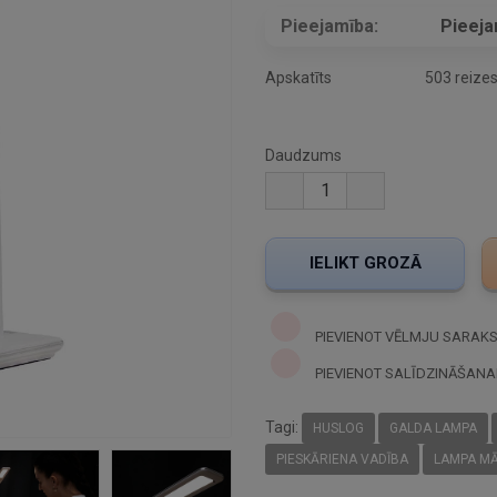
Pieejamība:
Pieej
Apskatīts
503 reize
Daudzums
PIEVIENOT VĒLMJU SARAK
PIEVIENOT SALĪDZINĀŠANA
Tagi:
HUSLOG
GALDA LAMPA
PIESKĀRIENA VADĪBA
LAMPA M