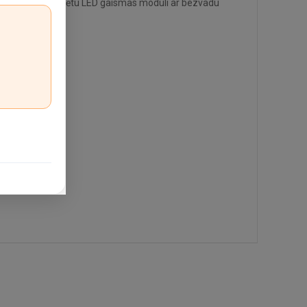
Tā apvieno iebūvētu LED gaismas moduli ar bezvadu