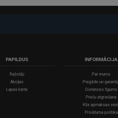
i pieslēgta atbilstošam barošanas avotam. Tā ir piemērota darbam, lasīša
PAPILDUS
INFORMĀCIJA
Ražotāji
Par mums
Akcijas
Piegāde un garantij
Lapas karte
Distances līgums
Preču atgriešana
Klix apmaksas veid
Privātuma politika