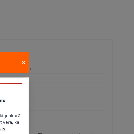
 ⎓ 3 A
×
 × 122 × 375 mm
 g
no
kt jebkurā
t vērā, ka
ts.