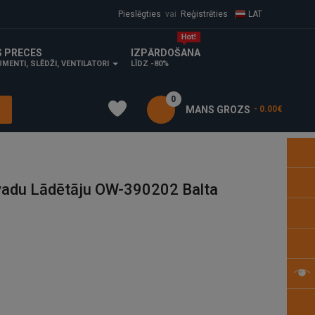
Pieslēgties
vai
Reģistrēties
LAT
S PRECES
IZPĀRDOŠANA
MENTI, SLĒDŽI, VENTILATORI
LĪDZ -80%
0
MANS GROZS
- 0.00€
vadu Lādētāju OW-390202 Balta