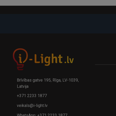
Šai lampai
nav iebūvēta akumulatora
, un tā darbojas tika
rakstāmgalda.
Brīvības gatve 195, Rīga, LV-1039,
Latvija
+371 2233 1877
veikals@i-light.lv
WhatsApp: +371 2233 1877