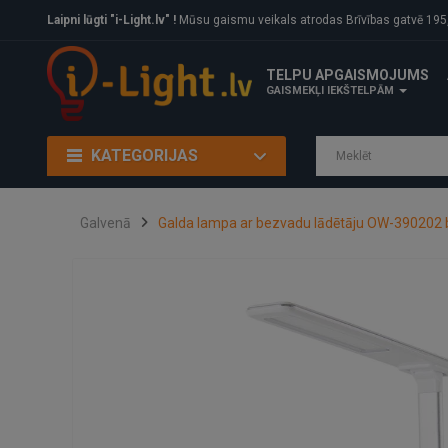
Laipni lūgti "i-Light.lv" !
Mūsu gaismu veikals atrodas Brīvības gatvē 195, Rīga, LV
TELPU APGAISMOJUMS
GAISMEKĻI IEKŠTELPĀM
KATEGORIJAS
Galvenā
Galda lampa ar bezvadu lādētāju OW-390202 b