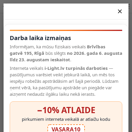
Sienas lampa DIULA-1, 1 x E27 max. 60W, IP20, matēts
×
DARBA LAIKA IZMAIŅAS
Vēl kategorijas
Darba laika izmaiņas
Informējam, ka mūsu fiziskais veikals
Brīvības
Salīdzināt
gatvē 195, Rīgā
Vēlmju
būs slēgts
no 2026. gada 6. augusta
Valodas
saraksts
līdz 23. augustam ieskaitot
.
(0)
Interneta veikals
i-Light.lv turpinās darboties
—
pasūtījumus varēsiet veikt jebkurā laikā, un mēs tos
iespēju robežās apstrādāsim arī šajā periodā. Lūdzam
ņemt vērā, ka pasūtījumu apstrāde un piegāde var
aizņemt nedaudz ilgāku laiku nekā ierasts.
−10% ATLAIDE
pirkumiem interneta veikalā ar atlaižu kodu
VASARA10