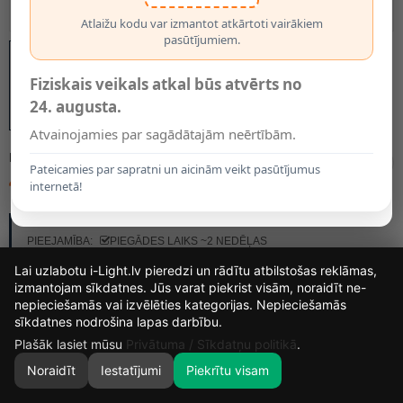
Atlaižu kodu var izmantot atkārtoti vairākiem
pasūtījumiem.
Fiziskais veikals atkal būs atvērts no
24. augusta.
Atvainojamies par sagādātajām neērtībām.
MODELIS:
62987
Pateicamies par sapratni un aicinām veikt pasūtījumus
45.00€
internetā!
RAŽOTĀJS:
FARO
PIEEJAMĪBA:
PIEGĀDES LAIKS ~2 NEDĒĻAS
Lai uzlabotu i-Light.lv pieredzi un rādītu atbilstošas reklāmas,
izmantojam sīkdatnes. Jūs varat piekrist visām, noraidīt ne-
nepieciešamās vai izvēlēties kategorijas. Nepieciešamās
16
17
40
22
sīkdatnes nodrošina lapas darbību.
DIENAS
STUNDAS
MIN.
SEK.
Plašāk lasiet mūsu
Privātuma / Sīkdatņu politikā
.
Noraidīt
Iestatījumi
Piekrītu visam
0
SĀKUMS
MEKLĒT
GROZS
MANS KONTS