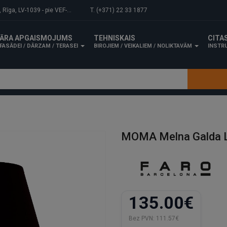
-1039 - pie VEF-Gaisa tilta.
T. (+371) 22 33 1877
ĀRA APGAISMOJUMS
TEHNISKAIS
CITA
FASĀDEI / DĀRZAM / TERASEI
BIROJIEM / VEIKALIEM / NOLIKTAVĀM
INSTRU
MOMA Melna Galda L
135.00€
Bez PVN:
111.57€