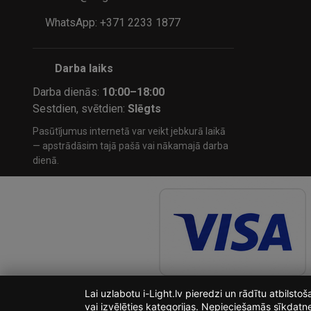
WhatsApp: +371 2233 1877
Darba laiks
Darba dienās:
10:00–18:00
Sestdien, svētdien:
Slēgts
Pasūtījumus internetā var veikt jebkurā laikā
— apstrādāsim tajā pašā vai nākamajā darba
dienā.
Lai uzlabotu i-Light.lv pieredzi un rādītu atbilst
vai izvēlēties kategorijas. Nepieciešamās sīkdatn