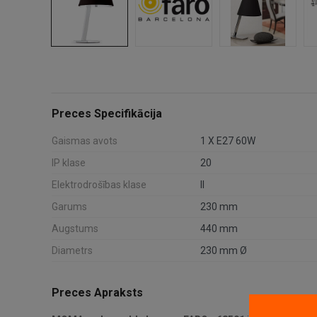
Preces Specifikācija
Gaismas avots
1 X E27 60W
IP klase
20
Elektrodrošības klase
II
Garums
230 mm
Augstums
440 mm
Diametrs
230 mm Ø
Preces Apraksts