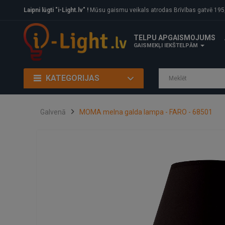
Laipni lūgti "i-Light.lv" !
Mūsu gaismu veikals atrodas Brīvības gatvē 195, Rīga, LV
TELPU APGAISMOJUMS
GAISMEKĻI IEKŠTELPĀM
KATEGORIJAS
Galvenā
MOMA melna galda lampa - FARO - 68501