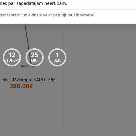
ies par sagādātajām neērtībām.
par sapratni un aicinām veikt pasūtījumus internetā!
12
25
0
STUNDAS
MIN.
SEK.
M
OMA melna stāvlampa - FARO - 68503
388.00€