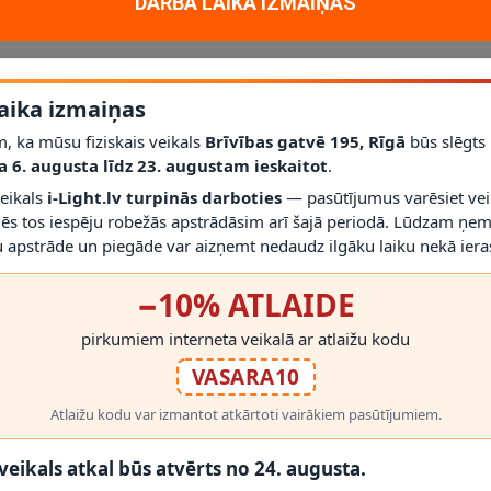
DARBA LAIKA IZMAIŅAS
no FARO, kas paredzēts mājas un projektu vajadzībām.
aika izmaiņas
, ka mūsu fiziskais veikals
Brīvības gatvē 195, Rīgā
būs slēgts
a 6. augusta līdz 23. augustam ieskaitot
.
lampa - FARO - 68501 palīdz izveidot uzticamu un viegli uzturamu ris
veikals
i-Light.lv turpinās darboties
— pasūtījumus varēsiet vei
4 mm; garantija: 2 gadi; kategorija: Galda lampas.
mēs tos iespēju robežās apstrādāsim arī šajā periodā. Lūdzam ņem
 apstrāde un piegāde var aizņemt nedaudz ilgāku laiku nekā ieras
RĀDĪT VAIRĀK
−10% ATLAIDE
pirkumiem interneta veikalā ar atlaižu kodu
VASARA10
 PRODUKTI
Atlaižu kodu var izmantot atkārtoti vairākiem pasūtījumiem.
 veikals atkal būs atvērts no 24. augusta.