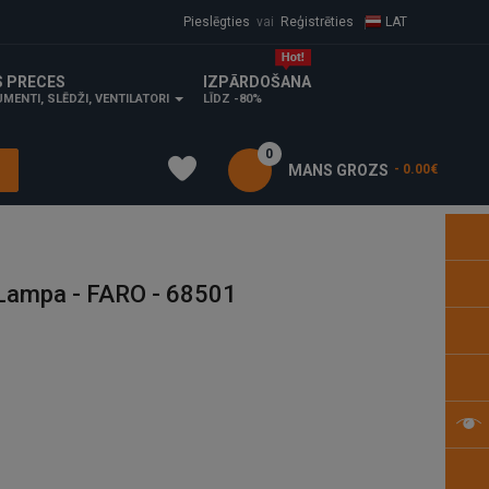
Pieslēgties
vai
Reģistrēties
LAT
S PRECES
IZPĀRDOŠANA
MENTI, SLĒDŽI, VENTILATORI
LĪDZ -80%
0
MANS GROZS
- 0.00€
ampa - FARO - 68501