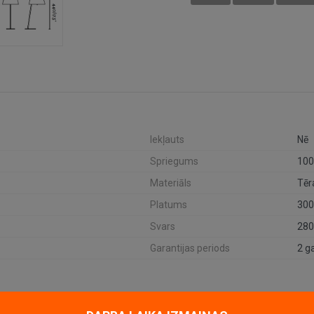
Iekļauts
Nē
Spriegums
100
Materiāls
Tēr
Platums
30
Svars
280
Garantijas periods
2 g