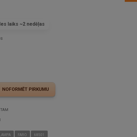
es laiks ~2 nedēļas
es
STAM
I
LAMPA
FARO
68501