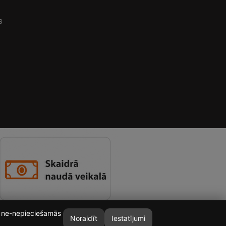
s
īt ne-nepieciešamās
Noraidīt
Iestatījumi