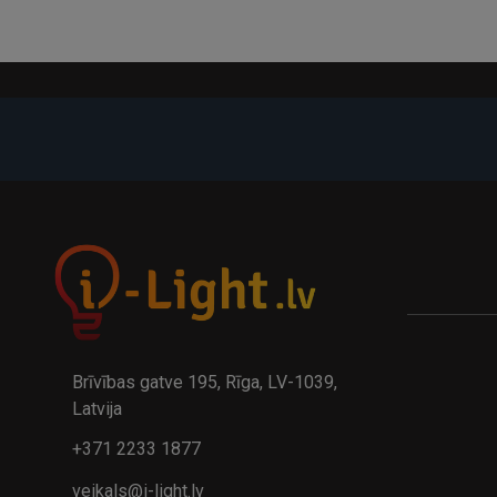
-21%
A
kumulatora LED galda lampa BIWO 385×130×230 mm 5,..
32.95€
24.9
41.95€
Brīvības gatve 195, Rīga, LV-1039,
Latvija
+371 2233 1877
veikals@i-light.lv