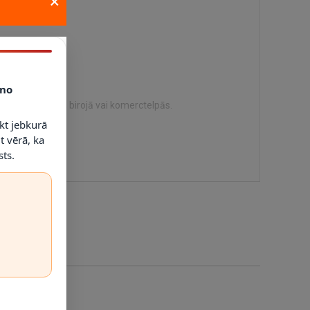
×
no
inājumu mājās, birojā vai komerctelpās.
kt jebkurā
t vērā, ka
ts.