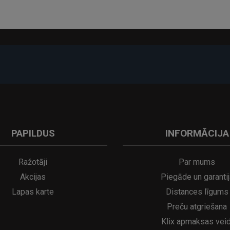
-17%
PAPILDUS
INFORMĀCIJA
A
kumulatora LED galda lampa SERINA Mini Ø80×200 mm..
5€
16.95€
29.95€
21.95€
Ražotāji
Par mums
Akcijas
Piegāde un garantij
Lapas karte
Distances līgums
Preču atgriešana
Klix apmaksas veid