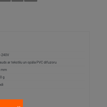
-240V
auds ar tekstilu un opāla PVC difuzoru
0 mm
0 g
adi