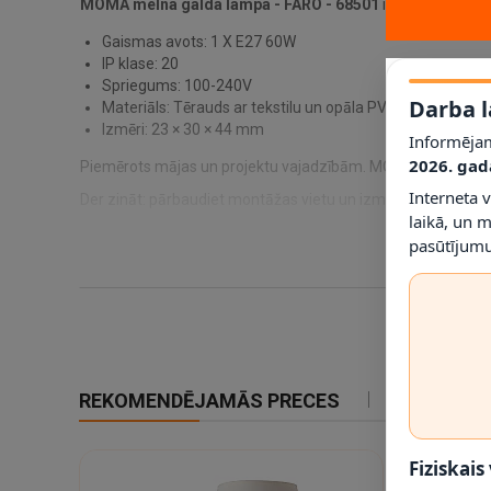
MOMA melna galda lampa - FARO - 68501
ir galda lampa 
Gaismas avots: 1 X E27 60W
IP klase: 20
Spriegums: 100-240V
Darba l
Materiāls: Tērauds ar tekstilu un opāla PVC difuzoru
Izmēri: 23 × 30 × 44 mm
Informējam
2026. gad
Piemērots mājas un projektu vajadzībām. MOMA melna galda 
Interneta 
Der zināt: pārbaudiet montāžas vietu un izmērus 23 × 30 × 4
laikā, un 
pasūtījumu
REKOMENDĒJAMĀS PRECES
IETEIKTIE
Fiziskais