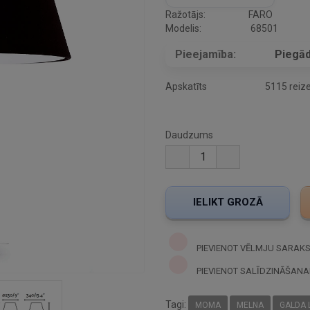
Ražotājs:
FARO
Modelis:
68501
Pieejamība:
Piegād
Apskatīts
5115 reiz
Daudzums
PIEVIENOT VĒLMJU SARAK
PIEVIENOT SALĪDZINĀŠANA
Tagi:
MOMA
MELNA
GALDA 