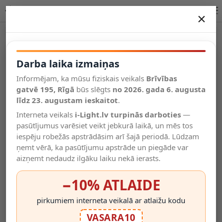
Āra LED prožektors IP65 – 17W 4000K, 2000 lm (Sylvania)
×
DARBA LAIKA IZMAIŅAS
Vēl kategorijas
Darba laika izmaiņas
Informējam, ka mūsu fiziskais veikals
Brīvības
Salīdzināt
gatvē 195, Rīgā
Vēlmju
būs slēgts
no 2026. gada 6. augusta
Valodas
saraksts
līdz 23. augustam ieskaitot
.
(0)
Interneta veikals
i-Light.lv turpinās darboties
—
pasūtījumus varēsiet veikt jebkurā laikā, un mēs tos
iespēju robežās apstrādāsim arī šajā periodā. Lūdzam
ņemt vērā, ka pasūtījumu apstrāde un piegāde var
aizņemt nedaudz ilgāku laiku nekā ierasts.
−10% ATLAIDE
pirkumiem interneta veikalā ar atlaižu kodu
VASARA10