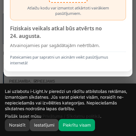
Atlaižu kodu var izmantot atkārtoti vairākiem
pasūtījumiem.
Fiziskais veikals atkal būs atvērts no
24. augusta.
Atvainojamies par sagādātajām neērtībām.
MODELIS:
0050174
Pateicamies par sapratni un aicinām veikt pasūtījumus
18.99€
internetā!
RAŽOTĀJS:
SYLVANIA
PIEEJAMĪBA:
PIEEJAMS
Lai uzlabotu i-Light.lv pieredzi un rādītu atbilstošas reklāmas,
izmantojam sīkdatnes. Jūs varat piekrist visām, noraidīt ne-
nepieciešamās vai izvēlēties kategorijas. Nepieciešamās
15
15
43
39
sīkdatnes nodrošina lapas darbību.
DIENAS
STUNDAS
MIN.
SEK.
Plašāk lasiet mūsu
Privātuma / Sīkdatņu politikā
.
Noraidīt
Iestatījumi
Piekrītu visam
0
SĀKUMS
MEKLĒT
GROZS
MANS KONTS