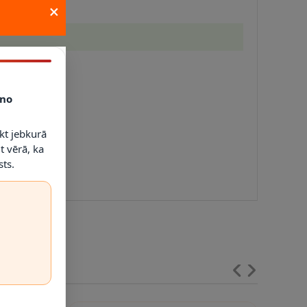
×
no
kt jebkurā
t vērā, ka
ts.
ai. Elektroinstalācijas darbus drīkst veikt tikai persona