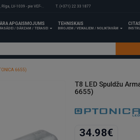
-1039 - pie VEF-Gaisa tilta.
T. (+371) 22 33 1877
ĀRA APGAISMOJUMS
TEHNISKAIS
CITA
FASĀDEI / DĀRZAM / TERASEI
BIROJIEM / VEIKALIEM / NOLIKTAVĀM
INSTRU
PTONICA 6655)
T8 LED Spuldžu Arm
6655)
34.98€