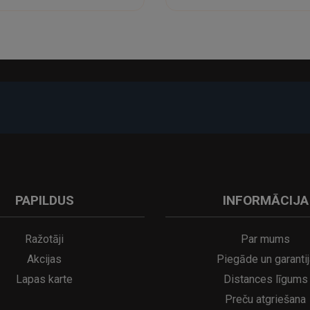
-17%
PAPILDUS
INFORMĀCIJA
A
kumulatora LED galda lampa SERINA Mini Ø80×200 mm..
5€
16.95€
29.95€
21.95€
Ražotāji
Par mums
Akcijas
Piegāde un garantij
Lapas karte
Distances līgums
Preču atgriešana