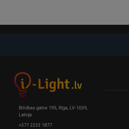
-21%
A
kumulatora LED galda lampa BIWO 385×130×230 mm 5,..
32.95€
24.9
41.95€
Brīvības gatve 195, Rīga, LV-1039,
Latvija
+371 2233 1877