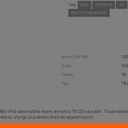
Tagi:
6655
OPTONICA
LED
IP65 (OPTONICA 6655)
Izmēri (G×P×A)
150
Svars
160
Cokols
T8
Tips
T8 
55)
ir IP65 aizsardzības klases armatūra T8 LED caurulēm. Tā paredzēt
āršs, izturīgs un praktisks lineārais apgaismojums.
nu. Spuldzes komplektā nav iekļautas, tāpēc var izvēlēties telpai piemē