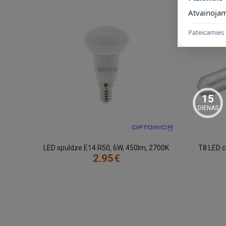
Atvainojam
Pateicamies 
15
DIENAS
LED spuldze E14 R50, 6W, 450lm, 2700K
2.95€