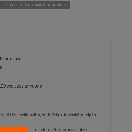
T8 LED SPULDŽU ARMATŪRA 2×150 CM
0 mm klase
0 g
LED spuldzes armatūra
a garāžām, noliktavām, darbnīcām, tehniskām telpām,
rotu jaudu un gaismas toni. IP65 korpuss palīdz