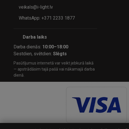
veikals@i-light.lv
WhatsApp: +371 2233 1877
Darba laiks
Darba dienās:
10:00–18:00
Sestdien, svētdien:
Slēgts
Pasūtījumus internetā var veikt jebkurā laikā
— apstrādāsim tajā pašā vai nākamajā darba
dienā.