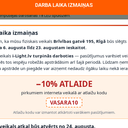
alācija jāveic atbilstoši drošības prasībām.
DARBA LAIKA IZMAIŅAS
vienpusējas barošanas T8 LED spuldzēm.
aika izmaiņas
, ka mūsu fiziskais veikals
Brīvības gatvē 195, Rīgā
būs slēgts
a 6. augusta līdz 23. augustam ieskaitot
.
veikals
i-Light.lv turpinās darboties
— pasūtījumus varēsiet vei
mēs tos iespēju robežās apstrādāsim arī šajā periodā. Lūdzam ņem
 apstrāde un piegāde var aizņemt nedaudz ilgāku laiku nekā ieras
RĀDĪT VAIRĀK
−10% ATLAIDE
pirkumiem interneta veikalā ar atlaižu kodu
liecināties, ka izvēlētā T8 LED caurule atbilst armatūras barošanas shēm
VASARA10
Atlaižu kodu var izmantot atkārtoti vairākiem pasūtījumiem.
 PRODUKTI
 veikals atkal būs atvērts no 24. augusta.