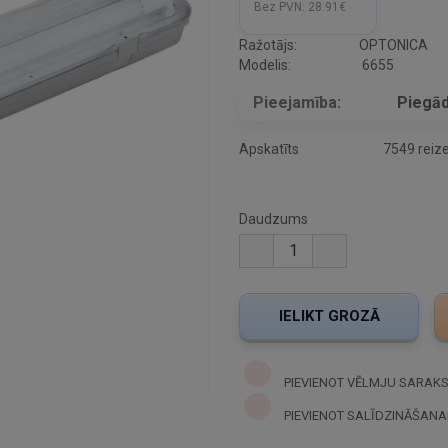
Bez PVN:
28.91€
Ražotājs:
OPTONICA
Modelis:
6655
Pieejamība:
Piegād
Apskatīts
7549 reiz
Daudzums
PIEVIENOT VĒLMJU SARAK
PIEVIENOT SALĪDZINĀŠANA