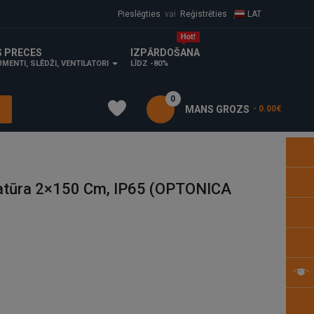
Pieslēgties
vai
Reģistrēties
LAT
S PRECES
IZPĀRDOŠANA
MENTI, SLĒDŽI, VENTILATORI
LĪDZ -80%
0
MANS GROZS
- 0.00€
atūra 2×150 Cm, IP65 (OPTONICA