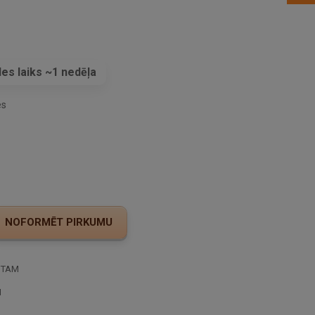
es laiks ~1 nedēļa
es
STAM
I