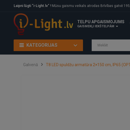
Laipni lūgti "i-Light.lv" !
Mūsu gaismu veikals atrodas Brīvības gatvē 195, Rīga, LV
TELPU APGAISMOJUMS
GAISMEKĻI IEKŠTELPĀM
KATEGORIJAS
Galvenā
T8 LED spuldžu armatūra 2×150 cm, IP65 (O