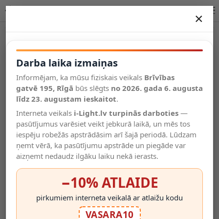
Lucide AKRON piekaramā lampa E27 1x40W pelēka 20421/01/36
×
DARBA LAIKA IZMAIŅAS
Vēl kategorijas
Darba laika izmaiņas
Informējam, ka mūsu fiziskais veikals
Brīvības
Salīdzināt
gatvē 195, Rīgā
Vēlmju
būs slēgts
no 2026. gada 6. augusta
Valodas
saraksts
līdz 23. augustam ieskaitot
.
(0)
Interneta veikals
i-Light.lv turpinās darboties
—
pasūtījumus varēsiet veikt jebkurā laikā, un mēs tos
iespēju robežās apstrādāsim arī šajā periodā. Lūdzam
ņemt vērā, ka pasūtījumu apstrāde un piegāde var
aizņemt nedaudz ilgāku laiku nekā ierasts.
−10% ATLAIDE
pirkumiem interneta veikalā ar atlaižu kodu
VASARA10