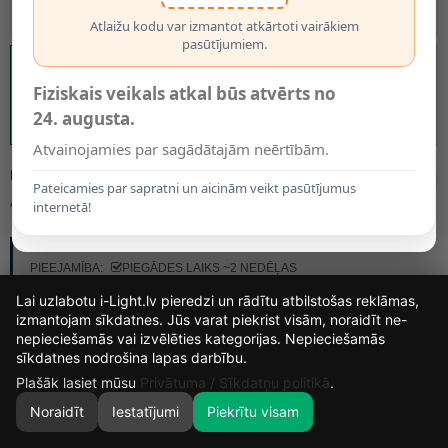
Atlaižu kodu var izmantot atkārtoti vairākiem
pasūtījumiem.
Fiziskais veikals atkal būs atvērts no
24. augusta.
Atvainojamies par sagādātajām neērtībām.
MODELIS:
20421/01/36
Pateicamies par sapratni un aicinām veikt pasūtījumus
406.50€
internetā!
RAŽOTĀJS:
LUCIDE
PIEEJAMĪBA:
PIEGĀDES LAIKS ~2 NEDĒĻAS
Lai uzlabotu i-Light.lv pieredzi un rādītu atbilstošas reklāmas,
izmantojam sīkdatnes. Jūs varat piekrist visām, noraidīt ne-
nepieciešamās vai izvēlēties kategorijas. Nepieciešamās
12
14
39
15
sīkdatnes nodrošina lapas darbību.
DIENAS
STUNDAS
MIN.
SEK.
Plašāk lasiet mūsu
Privātuma / Sīkdatņu politikā
.
Noraidīt
Iestatījumi
Piekrītu visam
0
SĀKUMS
MEKLĒT
GROZS
MANS KONTS