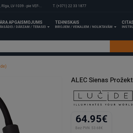
-1039 - pie VEF-Gaisa tilta.
T. (+371) 22 33 1877
ĀRA APGAISMOJUMS
TEHNISKAIS
CITA
FASĀDEI / DĀRZAM / TERASEI
BIROJIEM / VEIKALIEM / NOLIKTAVĀM
INSTRU
ide)
ALEC Sienas Prožekt
64.95€
Bez PVN:
53.68€