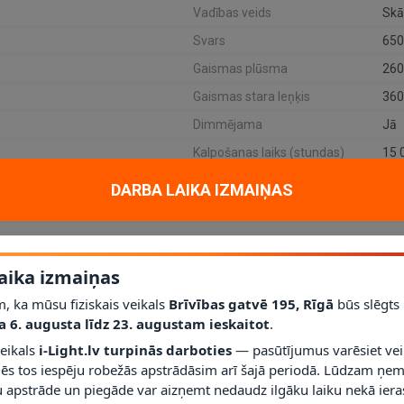
Vadības veids
Skā
Svars
650
Gaismas plūsma
260
Gaismas stara leņķis
360
Dimmējama
Jā
Kalpošanas laiks (stundas)
15 
Cokols
G9
DARBA LAIKA IZMAIŅAS
Tips
LED
aika izmaiņas
no Lucide kolekcijas. Tā piemērota akcenta vai papildapgaismojumam pi
, ka mūsu fiziskais veikals
Brīvības gatvē 195, Rīgā
būs slēgts
riāls: metāls, gaismas avots/cokols: G9, jauda 1 x 3 W.
a 6. augusta līdz 23. augustam ieskaitot
.
ts?
veikals
i-Light.lv turpinās darboties
— pasūtījumus varēsiet vei
mēs tos iespēju robežās apstrādāsim arī šajā periodā. Lūdzam ņem
us gultai, kur vajadzīgs sienas apgaismojums bez papildu galda vietas.
 apstrāde un piegāde var aizņemt nedaudz ilgāku laiku nekā ieras