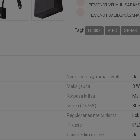
PIEVIENOT VĒLMJU SARAK
PIEVIENOT SALĪDZINĀŠANA
Tagi:
LUCIDE
ALEC
SIENAS 
Nomaināms gaismas avots
Jā
Maks. jauda
3 W
Korpusa krāsa
Mel
Izmēri (G×P×A)
80 
Regulēšanas mehānisms
Lok
IP klase
IP2
Gaismeklim ir slēdzis
Jā