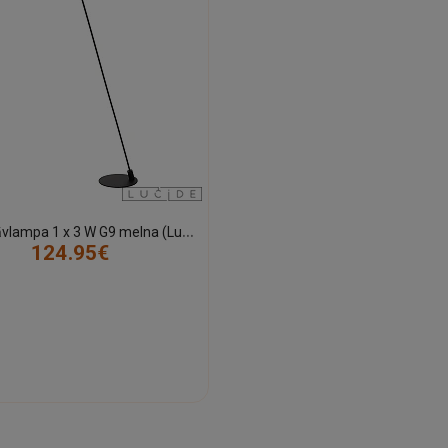
A
LEC stāvlampa 1 x 3 W G9 melna (Lucide)
124.95€