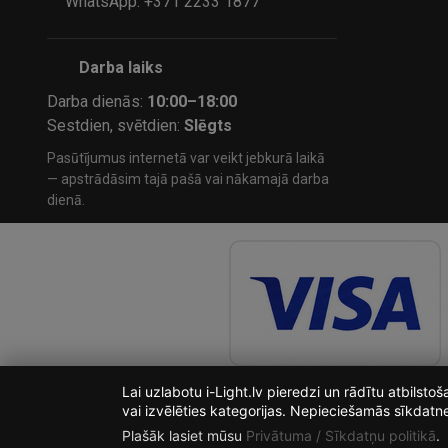
WhatsApp: +371 2233 1877
Darba laiks
Darba dienās:
10:00–18:00
Sestdien, svētdien:
Slēgts
Pasūtījumus internetā var veikt jebkurā laikā
— apstrādāsim tajā pašā vai nākamajā darba
dienā.
Lai uzlabotu i-Light.lv pieredzi un rādītu atbilst
vai izvēlēties kategorijas. Nepieciešamās sīkdatn
Plašāk lasiet mūsu
Privātuma / Sīkdatņu politikā
.