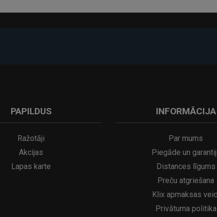
-17%
PAPILDUS
INFORMĀCIJA
A
kumulatora LED galda lampa SERINA Mini Ø80×200 mm..
5€
16.95€
29.95€
21.95€
Ražotāji
Par mums
Akcijas
Piegāde un garantij
Lapas karte
Distances līgums
Preču atgriešana
Klix apmaksas veid
Privātuma politika