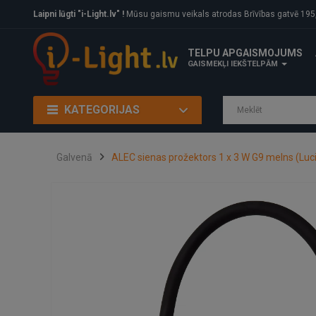
Laipni lūgti "i-Light.lv" !
Mūsu gaismu veikals atrodas Brīvības gatvē 195, Rīga, LV
TELPU APGAISMOJUMS
GAISMEKĻI IEKŠTELPĀM
KATEGORIJAS
Galvenā
ALEC sienas prožektors 1 x 3 W G9 melns (Luc