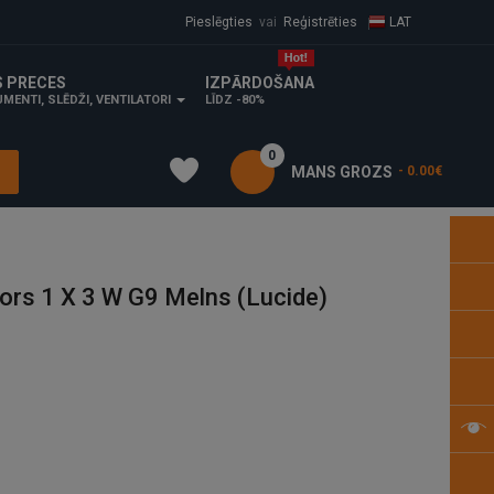
Pieslēgties
vai
Reģistrēties
LAT
S PRECES
IZPĀRDOŠANA
MENTI, SLĒDŽI, VENTILATORI
LĪDZ -80%
0
MANS GROZS
- 0.00€
ors 1 X 3 W G9 Melns (Lucide)