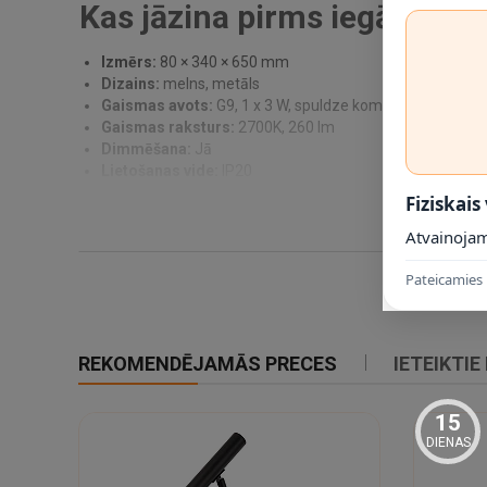
Kas jāzina pirms iegādes?
Izmērs:
80 × 340 × 650 mm
Dizains:
melns, metāls
Gaismas avots:
G9, 1 x 3 W, spuldze komplektā: Jā
Gaismas raksturs:
2700K, 260 lm
Dimmēšana:
Jā
Lietošanas vide:
IP20
Fiziskais
Uzstādīšana un lietošana
Atvainojam
Gaismeklis paredzēts fiksētai montāžai. Pirms uzstādīšanas j
Pateicamies 
Tehniskā informācija
Izmēri:
80 × 340 × 650 mm
REKOMENDĒJAMĀS PRECES
IETEIKTIE
Materiāls:
metāls
Krāsa:
melns
IP klase:
IP20
15
Cokols / gaismas avots:
G9
DIENAS
Maks. Jauda:
1 x 3 W
Gaismas plūsma:
260 lm