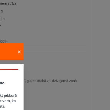
rienvadība
 g
 lm
°
000 h
×
 spuldze
e sienas, gaitenī, guļamistabā vai dzīvojamā zonā.
no
kt jebkurā
t vērā, ka
ts.