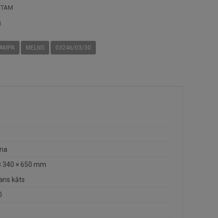
STAM
I
LAMPA
MELNS
03246/03/30
na
× 340 × 650 mm
ans kāts
0