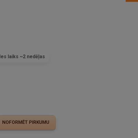
es laiks ~2 nedēļas
s