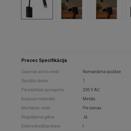
Preces Specifikācija
Gaismas avota veids
Nomaināma spuldze
Spuldžu skaits
1
Paredzētais spriegums
230 V AC
Korpusa materiāls
Metāls
Montāžas veids
Pie sienas
Regulējama galva
Jā
Elektrodrošības klase
I