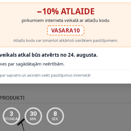
−10% ATLAIDE
pirkumiem interneta veikalā ar atlaižu kodu
VASARA10
Atlaižu kodu var izmantot atkārtoti vairākiem pasūtījumiem.
 veikals atkal būs atvērts no 24. augusta.
RĀDĪT VAIRĀK
ies par sagādātajām neērtībām.
āpārbauda izmēri, stiprinājuma veids, IP klase un elektroinstalācijas atb
par sapratni un aicinām veikt pasūtījumus internetā!
 PRODUKTI
3
30
7
STUNDAS
MIN.
SEK.