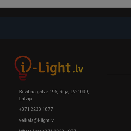
-21%
A
kumulatora LED galda lampa BIWO 385×130×230 mm 5,..
32.95€
24.9
41.95€
Brīvības gatve 195, Rīga, LV-1039,
Latvija
+371 2233 1877
veikals@i-light.lv