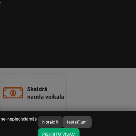
s
īt ne-nepieciešamās
Noraidīt
Iestatījumi
PIEKRĪTU VISAM