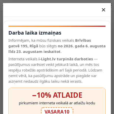
Lucide AVEN Bathroom griestu prožektors GU10 22962/01/31
×
DARBA LAIKA IZMAIŅAS
Vēl kategorijas
Darba laika izmaiņas
Informējam, ka mūsu fiziskais veikals
Brīvības
Salīdzināt
gatvē 195, Rīgā
Vēlmju
būs slēgts
no 2026. gada 6. augusta
Valodas
saraksts
līdz 23. augustam ieskaitot
.
(0)
Interneta veikals
i-Light.lv turpinās darboties
—
pasūtījumus varēsiet veikt jebkurā laikā, un mēs tos
iespēju robežās apstrādāsim arī šajā periodā. Lūdzam
ņemt vērā, ka pasūtījumu apstrāde un piegāde var
aizņemt nedaudz ilgāku laiku nekā ierasts.
−10% ATLAIDE
pirkumiem interneta veikalā ar atlaižu kodu
VASARA10