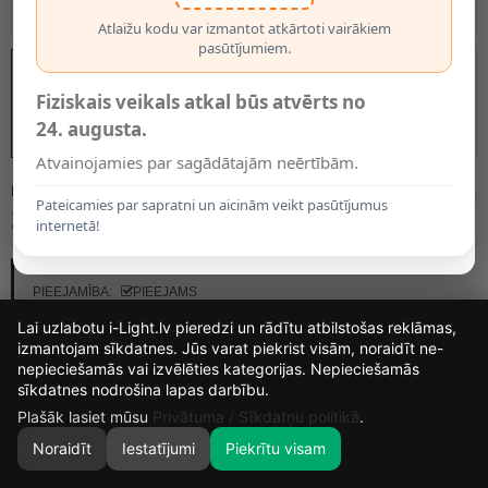
Atlaižu kodu var izmantot atkārtoti vairākiem
pasūtījumiem.
Fiziskais veikals atkal būs atvērts no
24. augusta.
Atvainojamies par sagādātajām neērtībām.
MODELIS:
22962/01/31
Pateicamies par sapratni un aicinām veikt pasūtījumus
25.20€
internetā!
RAŽOTĀJS:
LUCIDE
PIEEJAMĪBA:
PIEEJAMS
Lai uzlabotu i-Light.lv pieredzi un rādītu atbilstošas reklāmas,
izmantojam sīkdatnes. Jūs varat piekrist visām, noraidīt ne-
nepieciešamās vai izvēlēties kategorijas. Nepieciešamās
14
15
32
58
sīkdatnes nodrošina lapas darbību.
DIENAS
STUNDAS
MIN.
SEK.
Plašāk lasiet mūsu
Privātuma / Sīkdatņu politikā
.
Noraidīt
Iestatījumi
Piekrītu visam
0
SĀKUMS
MEKLĒT
GROZS
MANS KONTS