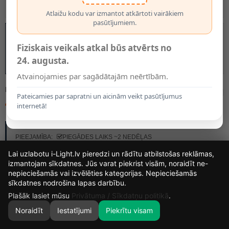
Atlaižu kodu var izmantot atkārtoti vairākiem
pasūtījumiem.
Fiziskais veikals atkal būs atvērts no
24. augusta.
Atvainojamies par sagādātajām neērtībām.
MODELIS:
79111/24/30
Pateicamies par sapratni un aicinām veikt pasūtījumus
49.49€
internetā!
RAŽOTĀJS:
LUCIDE
PIEEJAMĪBA:
PIEGĀDES LAIKS ~2 NEDĒĻAS
Lai uzlabotu i-Light.lv pieredzi un rādītu atbilstošas reklāmas,
izmantojam sīkdatnes. Jūs varat piekrist visām, noraidīt ne-
nepieciešamās vai izvēlēties kategorijas. Nepieciešamās
13
10
54
53
sīkdatnes nodrošina lapas darbību.
DIENAS
STUNDAS
MIN.
SEK.
Plašāk lasiet mūsu
Privātuma / Sīkdatņu politikā
.
Noraidīt
Iestatījumi
Piekrītu visam
0
SĀKUMS
MEKLĒT
GROZS
MANS KONTS