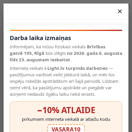
Lucide BISKIT griestu sensorlampa – melna
×
DARBA LAIKA IZMAIŅAS
Vēl kategorijas
Darba laika izmaiņas
Informējam, ka mūsu fiziskais veikals
Brīvības
Salīdzināt
gatvē 195, Rīgā
Vēlmju
būs slēgts
no 2026. gada 6. augusta
Valodas
saraksts
līdz 23. augustam ieskaitot
.
(0)
Interneta veikals
i-Light.lv turpinās darboties
—
pasūtījumus varēsiet veikt jebkurā laikā, un mēs tos
iespēju robežās apstrādāsim arī šajā periodā. Lūdzam
ņemt vērā, ka pasūtījumu apstrāde un piegāde var
aizņemt nedaudz ilgāku laiku nekā ierasts.
−10% ATLAIDE
pirkumiem interneta veikalā ar atlaižu kodu
VASARA10