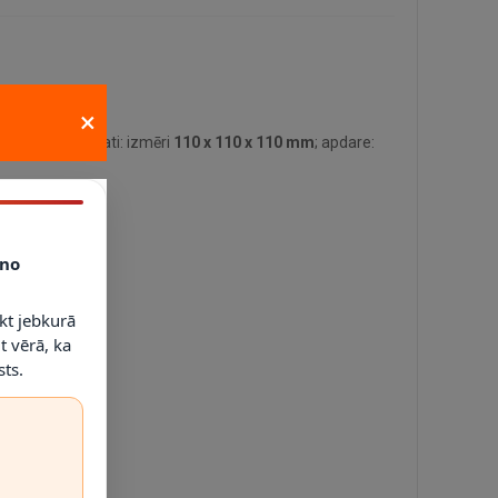
×
ie tehniskie dati: izmēri
110 x 110 x 110 mm
; apdare:
no
kt jebkurā
t vērā, ka
ts.