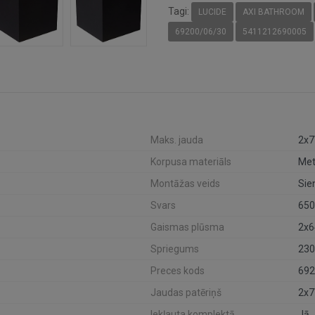
Tagi:
LUCIDE
AXI BATHROOM
69200/06/30
5411212690005
Maks. jauda
2x
Korpusa materiāls
Met
Montāžas veids
Sie
Svars
650
Gaismas plūsma
2x6
Spriegums
23
Preces kods
692
Jaudas patēriņš
2x
Iekļauta komplektā
Jā