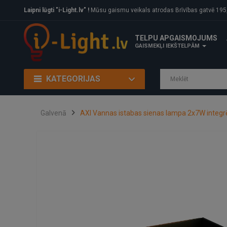
Laipni lūgti "i-Light.lv" !
Mūsu gaismu veikals atrodas Brīvības gatvē 195, Rīga, LV
TELPU APGAISMOJUMS
GAISMEKĻI IEKŠTELPĀM
KATEGORIJAS
Galvenā
AXI Vannas istabas sienas lampa 2x7W integrē