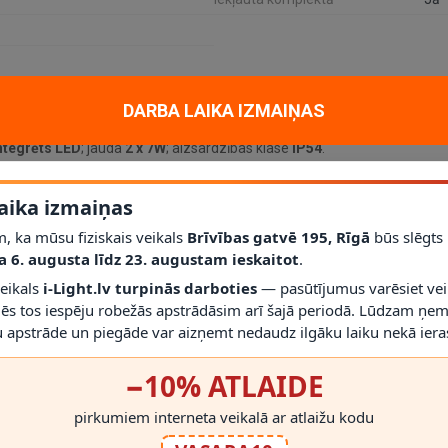
DARBA LAIKA IZMAIŅAS
am un dekoratīvam apgaismojumam mājoklī, dzīvoklī vai projektā. Galven
ntegrēts LED
; jauda
2 x 7W
; aizsardzības klase
IP54
.
aika izmaiņas
līdz šim modelim iederēties mūsdienīgā interjerā.
, ka mūsu fiziskais veikals
Brīvības gatvē 195, Rīgā
būs slēgts
lm / 2700K
, palīdz saprast, vai gaismeklis atbilst telpas vajadzībām.
Nē
; vienmēr izmantojiet saderīgas spuldzes un dimmerus.
a 6. augusta līdz 23. augustam ieskaitot
.
r gaismekli drīkst droši izmantot.
veikals
i-Light.lv turpinās darboties
— pasūtījumus varēsiet vei
rms montāžas novērtēt proporcijas un novietojumu.
mēs tos iespēju robežās apstrādāsim arī šajā periodā. Lūdzam ņem
 apstrāde un piegāde var aizņemt nedaudz ilgāku laiku nekā ieras
−10% ATLAIDE
pirkumiem interneta veikalā ar atlaižu kodu
RĀDĪT VAIRĀK