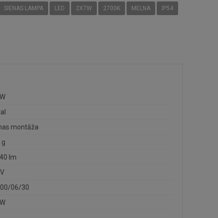
SIENAS LAMPA
LED
2X7W
2700K
MELNA
IP54
7W
al
nas montāža
 g
40 lm
0V
00/06/30
7W