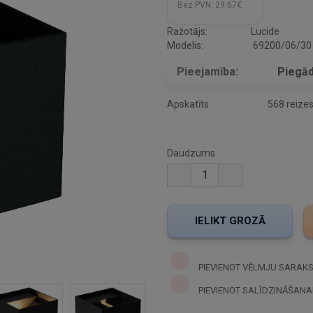
Bez PVN:
29.67€
Ražotājs:
Lucide
Modelis:
69200/06/30
Pieejamība:
Piegād
Apskatīts
568 reize
Daudzums
PIEVIENOT VĒLMJU SARAK
PIEVIENOT SALĪDZINĀŠANA