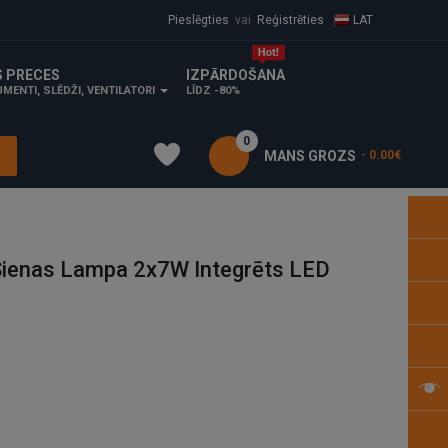
Pieslēgties
vai
Reģistrēties
LAT
S PRECES
IZPĀRDOŠANA
MENTI, SLĒDŽI, VENTILATORI
LĪDZ -80%
0
MANS GROZS
- 0.00€
Sienas Lampa 2x7W Integrēts LED