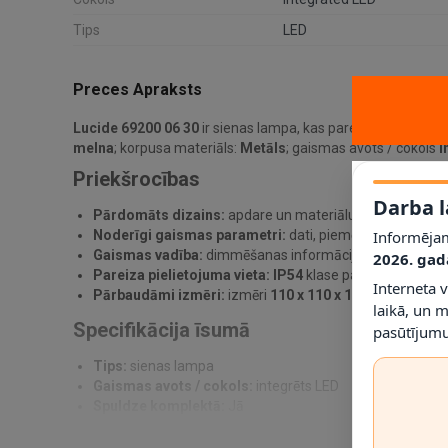
Tips
LED
Preces Apraksts
Lucide 69200 06 30
ir sienas lampa, kas paredzēta praktisk
melna
; korpusa materiāls:
Metāls
; gaismas avots / cokols
i
Priekšrocības
Darba l
Pārdomāts dizains:
apdare un materiālu kombinācija pa
Informējam
Noderīgi gaismas parametri:
dati, piemēram,
2 x 640 
Gaismas vadība:
dimmēšanas informācija norādīta kā
2026. gad
Pareiza pielietojuma vieta:
IP54
klase palīdz noteikt, ku
Interneta 
Pārbaudāmi izmēri:
izmēri
110 x 110 x 110 mm
ļauj pi
laikā, un 
Specifikācija īsumā
pasūtījumu
Tips:
sienas lampa
Gaismas avots / cokols:
integrēts LED
Spuldze komplektā:
Jā
Jauda:
2 x 7W
Gaismas plūsma:
2 x 640 lm