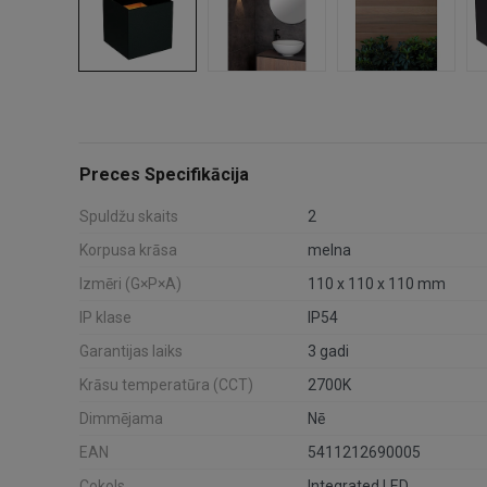
Preces Specifikācija
Spuldžu skaits
2
Korpusa krāsa
melna
Izmēri (G×P×A)
110 x 110 x 110 mm
IP klase
IP54
Garantijas laiks
3 gadi
Krāsu temperatūra (CCT)
2700K
Dimmējama
Nē
EAN
5411212690005
Cokols
Integrated LED