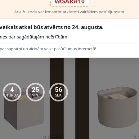
VASARA10
Atlaižu kodu var izmantot atkārtoti vairākiem pasūtījumiem.
 veikals atkal būs atvērts no 24. augusta.
ies par sagādātajām neērtībām.
 PRODUKTI
par sapratni un aicinām veikt pasūtījumus internetā!
4
25
55
STUNDAS
MIN.
SEK.
jot Lucide montāžas instrukciju un elektrodrošības prasības. Darba spr
bām atbilstoši konkrētajai uzstādīšanas zonai. Montāžas veids:
Sienas m
atbilstošā zonā un saskaņā ar norādīto IP klasi. To var izmantot funkc