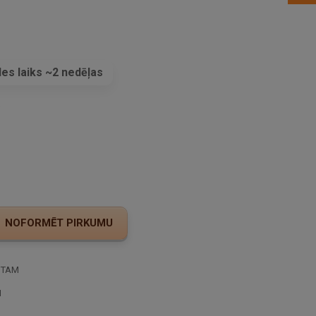
es laiks ~2 nedēļas
s
STAM
I