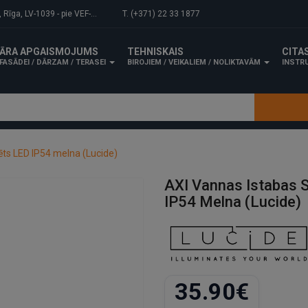
-1039 - pie VEF-Gaisa tilta.
T. (+371) 22 33 1877
ĀRA APGAISMOJUMS
TEHNISKAIS
CITA
FASĀDEI / DĀRZAM / TERASEI
BIROJIEM / VEIKALIEM / NOLIKTAVĀM
INSTRU
ts LED IP54 melna (Lucide)
AXI Vannas Istabas 
IP54 Melna (Lucide)
35.90€