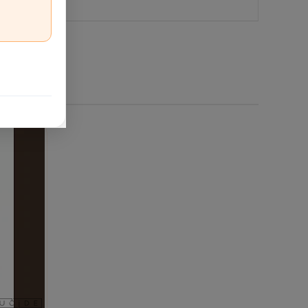
iegums:
230V
. Aizsardzības klase:
IP54
; montāžas vietu
ontāža
. Ja nepieciešams fiksēts elektropieslēgums,
ionālai gaismai, spoguļa zonas akcentam vai