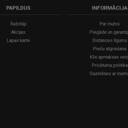
PAPILDUS
INFORMĀCIJA
A
kumulatora LED galda lampa SERINA Mini Ø80×200 mm..
5€
16.95€
29.95€
21.95€
Ražotāji
Par mums
Akcijas
Piegāde un garantij
Lapas karte
Distances līgums
Preču atgriešana
Klix apmaksas veid
Privātuma politika
Sazināties ar mum