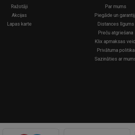
5€
16.95€
29.95€
21.95€
Ražotāji
Par mums
Akcijas
Piegāde un garantij
Lapas karte
Distances līgums
Preču atgriešana
Klix apmaksas veid
Privātuma politika
Sazināties ar mum