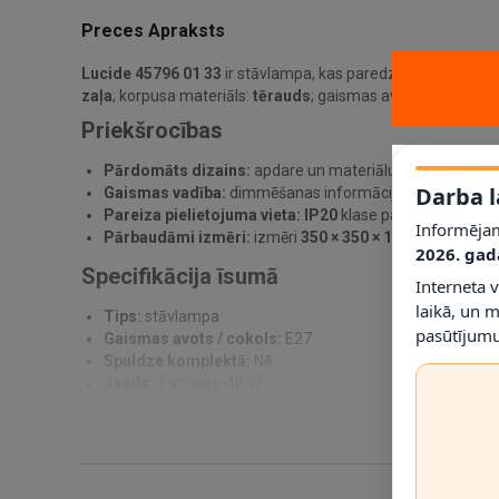
Preces Apraksts
Lucide 45796 01 33
ir stāvlampa, kas paredzēta praktiskam 
zaļa
; korpusa materiāls:
tērauds
; gaismas avots / cokols
E2
Priekšrocības
Pārdomāts dizains:
apdare un materiālu kombinācija pa
Darba l
Gaismas vadība:
dimmēšanas informācija norādīta kā
Pareiza pielietojuma vieta:
IP20
klase palīdz noteikt, ku
Informējam
Pārbaudāmi izmēri:
izmēri
350 × 350 × 1600 mm
ļauj p
2026. gad
Specifikācija īsumā
Interneta 
laikā, un 
Tips:
stāvlampa
pasūtījumu
Gaismas avots / cokols:
E27
Spuldze komplektā:
Nē
Jauda:
1 x maks. 40 W
Dimmējama:
Nē
Spriegums:
230 V
IP klase:
IP20
Materiāls:
tērauds
Krāsa:
zaļa