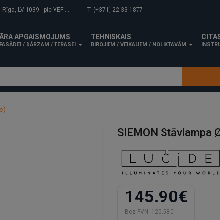
-1039 - pie VEF-Gaisa tilta.
T. (+371) 22 33 1877
ĀRA APGAISMOJUMS
TEHNISKAIS
CITA
FASĀDEI / DĀRZAM / TERASEI
BIROJIEM / VEIKALIEM / NOLIKTAVĀM
INSTRU
e)
SIEMON Stāvlampa Ø
145.90€
Bez PVN:
120.58€