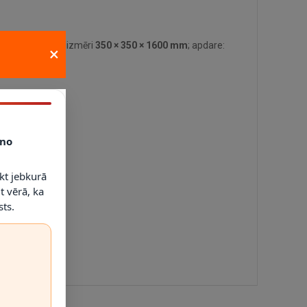
tehniskie dati: izmēri
350 × 350 × 1600 mm
; apdare:
×
no
kt jebkurā
t vērā, ka
ts.