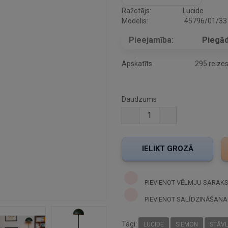
Ražotājs:
Lucide
Modelis:
45796/01/33
Pieejamība:
Piegād
Apskatīts
295 reize
Daudzums
PIEVIENOT VĒLMJU SARAK
PIEVIENOT SALĪDZINĀŠANA
Tagi:
LUCIDE
SIEMON
STĀV