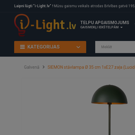
Laipni lūgti "i-Light.lv" !
Mūsu gaismu veikals atrodas Brīvības gatvē 195, Rīga, LV
TELPU APGAISMOJUMS
GAISMEKĻI IEKŠTELPĀM
KATEGORIJAS
Galvenā
SIEMON stāvlampa Ø 35 cm 1xE27 zaļa (Lucid