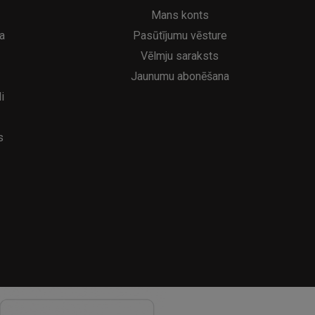
6.95€
39
8.95€
Mans konts
a
Pasūtījumu vēsture
Vēlmju saraksts
Jaunumu abonēšana
i
s