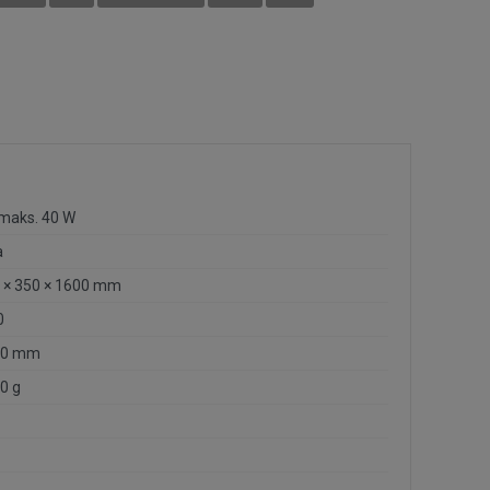
 maks. 40 W
a
 × 350 × 1600 mm
0
00 mm
0 g