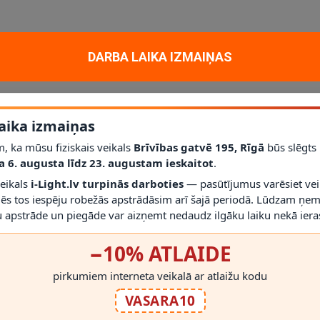
un dekoratīvam apgaismojumam mājoklī, dzīvoklī vai projektā. Galvenie 
DARBA LAIKA IZMAIŅAS
7
; jauda
1 x maks. 40 W
; aizsardzības klase
IP20
.
līdz šim modelim iederēties mūsdienīgā interjerā.
aika izmaiņas
Nē
; vienmēr izmantojiet saderīgas spuldzes un dimmerus.
r gaismekli drīkst droši izmantot.
, ka mūsu fiziskais veikals
Brīvības gatvē 195, Rīgā
būs slēgts
irms montāžas novērtēt proporcijas un novietojumu.
a 6. augusta līdz 23. augustam ieskaitot
.
veikals
i-Light.lv turpinās darboties
— pasūtījumus varēsiet vei
mēs tos iespēju robežās apstrādāsim arī šajā periodā. Lūdzam ņem
 apstrāde un piegāde var aizņemt nedaudz ilgāku laiku nekā ieras
−10% ATLAIDE
RĀDĪT VAIRĀK
pirkumiem interneta veikalā ar atlaižu kodu
VASARA10