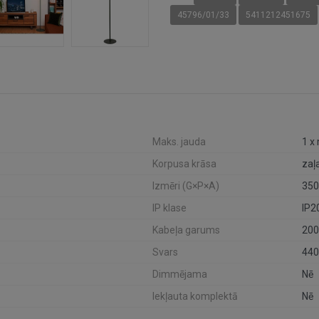
45796/01/33
5411212451675
Maks. jauda
1 x
Korpusa krāsa
zaļ
Izmēri (G×P×A)
350
IP klase
IP2
Kabeļa garums
20
Svars
440
Dimmējama
Nē
Iekļauta komplektā
Nē