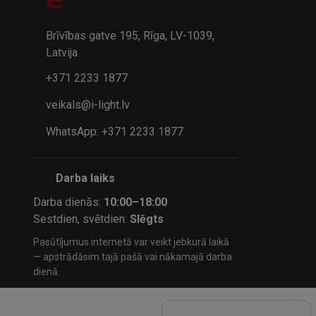
32.95€
24.9
41.95€
Brīvības gatve 195, Rīga, LV-1039,
Latvija
+371 2233 1877
veikals@i-light.lv
WhatsApp: +371 2233 1877
Darba laiks
Darba dienās:
10:00–18:00
Sestdien, svētdien:
Slēgts
Pasūtījumus internetā var veikt jebkurā laikā
— apstrādāsim tajā pašā vai nākamajā darba
dienā.