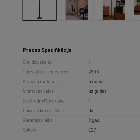
Preces Specifikācija
Spuldžu skaits
1
Paredzētais spriegums
230 V
Korpusa materiāls
tērauds
Montāžas veids
uz grīdas
Elektrodrošības klase
II
Gaismeklim ir slēdzis
Jā
Garantijas laiks
2 gadi
Cokols
E27