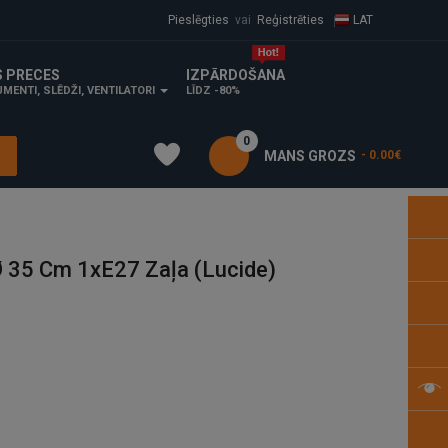
Pieslēgties
vai
Reģistrēties
LAT
S PRECES
IZPĀRDOŠANA
MENTI, SLĒDŽI, VENTILATORI
LĪDZ -80%
0
MANS GROZS
- 0.00€
 35 Cm 1xE27 Zaļa (Lucide)