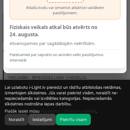
Atlaižu kodu var izmantot atkārtoti vairākiem
pasūtījumiem.
Fiziskais veikals atkal būs atvērts no
24. augusta.
Atvainojamies par sagādātajām neērtībām.
MODELIS:
13451/03/31
Pateicamies par sapratni un aicinām veikt pasūtījumus
174.95€
internetā!
RAŽOTĀJS:
LUCIDE
PIEEJAMĪBA:
PIEGĀDES LAIKS ~2 NEDĒĻAS
Lai uzlabotu i-Light.lv pieredzi un rādītu atbilstošas reklāmas,
izmantojam sīkdatnes. Jūs varat piekrist visām, noraidīt ne-
nepieciešamās vai izvēlēties kategorijas. Nepieciešamās
15
14
57
36
sīkdatnes nodrošina lapas darbību.
DIENAS
STUNDAS
MIN.
SEK.
Plašāk lasiet mūsu
Privātuma / Sīkdatņu politikā
.
Noraidīt
Iestatījumi
Piekrītu visam
0
SĀKUMS
MEKLĒT
GROZS
MANS KONTS