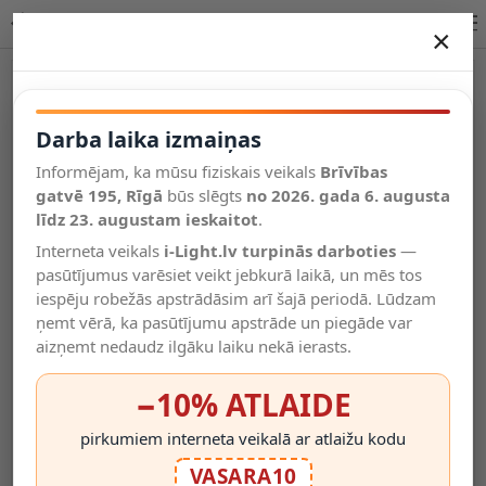
BINA piekaramā lampa Ø40 cm 3 x E27 balta porcelāna
×
DARBA LAIKA IZMAIŅAS
Vēl kategorijas
Darba laika izmaiņas
Informējam, ka mūsu fiziskais veikals
Brīvības
Salīdzināt
gatvē 195, Rīgā
Vēlmju
būs slēgts
no 2026. gada 6. augusta
Valodas
saraksts
līdz 23. augustam ieskaitot
.
(0)
Interneta veikals
i-Light.lv turpinās darboties
—
pasūtījumus varēsiet veikt jebkurā laikā, un mēs tos
iespēju robežās apstrādāsim arī šajā periodā. Lūdzam
ņemt vērā, ka pasūtījumu apstrāde un piegāde var
aizņemt nedaudz ilgāku laiku nekā ierasts.
−10% ATLAIDE
pirkumiem interneta veikalā ar atlaižu kodu
VASARA10