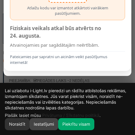
Atlaižu kodu var izmantot atkārtoti vairākiem
pasūtījumiem.
Fiziskais veikals atkal būs atvērts no
24. augusta.
Atvainojamies par sagādātajām neērtībām.
MODELIS:
79111/30/30
Pateicamies par sapratni un aicinām veikt pasūtījumus
60.90€
internetā!
RAŽOTĀJS:
LUCIDE
PIEEJAMĪBA:
PIEGĀDES LAIKS ~2 NEDĒĻAS
Lai uzlabotu i-Light.lv pieredzi un rādītu atbilstošas reklāmas,
izmantojam sīkdatnes. Jūs varat piekrist visām, noraidīt ne-
nepieciešamās vai izvēlēties kategorijas. Nepieciešamās
15
10
5
42
sīkdatnes nodrošina lapas darbību.
DIENAS
STUNDAS
MIN.
SEK.
Plašāk lasiet mūsu
Privātuma / Sīkdatņu politikā
.
Noraidīt
Iestatījumi
Piekrītu visam
0
SĀKUMS
MEKLĒT
GROZS
MANS KONTS