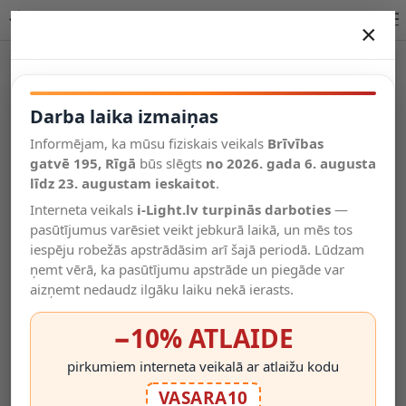
Lucide BISKIT griestu sensorlampa – melna
×
DARBA LAIKA IZMAIŅAS
Vēl kategorijas
Darba laika izmaiņas
Informējam, ka mūsu fiziskais veikals
Brīvības
Salīdzināt
gatvē 195, Rīgā
Vēlmju
būs slēgts
no 2026. gada 6. augusta
Valodas
saraksts
līdz 23. augustam ieskaitot
.
(0)
Interneta veikals
i-Light.lv turpinās darboties
—
pasūtījumus varēsiet veikt jebkurā laikā, un mēs tos
iespēju robežās apstrādāsim arī šajā periodā. Lūdzam
ņemt vērā, ka pasūtījumu apstrāde un piegāde var
aizņemt nedaudz ilgāku laiku nekā ierasts.
−10% ATLAIDE
pirkumiem interneta veikalā ar atlaižu kodu
VASARA10