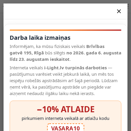
BRAGA stāvlampa Ø30 cm LED 22W CCT kafijas krāsā
×
DARBA LAIKA IZMAIŅAS
Vēl kategorijas
Darba laika izmaiņas
Informējam, ka mūsu fiziskais veikals
Brīvības
Salīdzināt
gatvē 195, Rīgā
Vēlmju
būs slēgts
no 2026. gada 6. augusta
Valodas
saraksts
līdz 23. augustam ieskaitot
.
(0)
Interneta veikals
i-Light.lv turpinās darboties
—
pasūtījumus varēsiet veikt jebkurā laikā, un mēs tos
iespēju robežās apstrādāsim arī šajā periodā. Lūdzam
ņemt vērā, ka pasūtījumu apstrāde un piegāde var
aizņemt nedaudz ilgāku laiku nekā ierasts.
−10% ATLAIDE
pirkumiem interneta veikalā ar atlaižu kodu
VASARA10