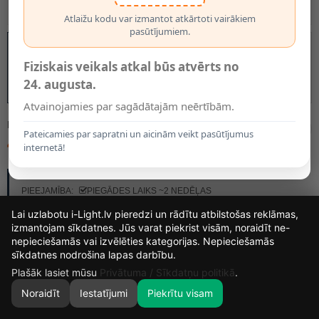
Atlaižu kodu var izmantot atkārtoti vairākiem
pasūtījumiem.
Fiziskais veikals atkal būs atvērts no
24. augusta.
Atvainojamies par sagādātajām neērtībām.
MODELIS:
23772/18/96
Pateicamies par sapratni un aicinām veikt pasūtījumus
411.45€
internetā!
RAŽOTĀJS:
LUCIDE
PIEEJAMĪBA:
PIEGĀDES LAIKS ~2 NEDĒĻAS
Lai uzlabotu i-Light.lv pieredzi un rādītu atbilstošas reklāmas,
izmantojam sīkdatnes. Jūs varat piekrist visām, noraidīt ne-
nepieciešamās vai izvēlēties kategorijas. Nepieciešamās
16
1
5
30
sīkdatnes nodrošina lapas darbību.
DIENAS
STUNDAS
MIN.
SEK.
Plašāk lasiet mūsu
Privātuma / Sīkdatņu politikā
.
Noraidīt
Iestatījumi
Piekrītu visam
0
SĀKUMS
MEKLĒT
GROZS
MANS KONTS