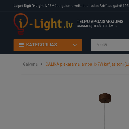
Laipni lūgti "i-Light.lv" !
Mūsu gaismu veikals atrodas Brīvības gatvē 195, Rīga, LV
TELPU APGAISMOJUMS
GAISMEKĻI IEKŠTELPĀM
KATEGORIJAS
Galvenā
CALINA piekaramā lampa 1x7W kafijas tonī (L