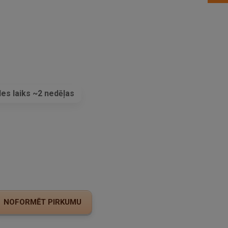
es laiks ~2 nedēļas
s