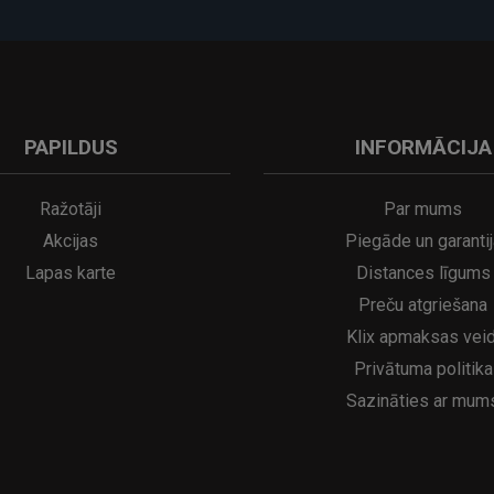
PAPILDUS
INFORMĀCIJA
A
kumulatora LED galda lampa SERINA Mini Ø80×200 mm..
5€
16.95€
29.95€
21.95€
Ražotāji
Par mums
Akcijas
Piegāde un garantij
Lapas karte
Distances līgums
Preču atgriešana
Klix apmaksas veid
Privātuma politika
Sazināties ar mum