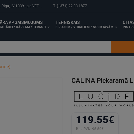
-1039 - pie VEF-Gaisa tilta.
T. (+371) 22 33 1877
ĀRA APGAISMOJUMS
TEHNISKAIS
CITA
FASĀDEI / DĀRZAM / TERASEI
BIROJIEM / VEIKALIEM / NOLIKTAVĀM
INSTRU
ucide)
CALINA Piekaramā La
119.55€
Bez PVN:
98.80€