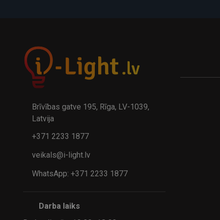
A
kumulatora LED galda lampa BIWO 385×130×230 mm 5,..
32.95€
24.9
41.95€
Brīvības gatve 195, Rīga, LV-1039,
Latvija
+371 2233 1877
veikals@i-light.lv
WhatsApp: +371 2233 1877
Darba laiks