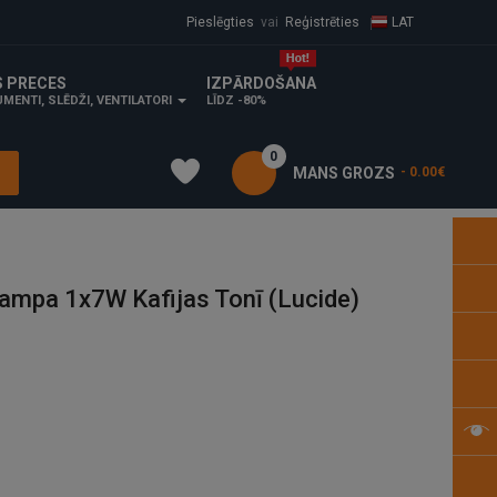
Pieslēgties
vai
Reģistrēties
LAT
S PRECES
IZPĀRDOŠANA
MENTI, SLĒDŽI, VENTILATORI
LĪDZ -80%
0
MANS GROZS
- 0.00€
mpa 1x7W Kafijas Tonī (Lucide)