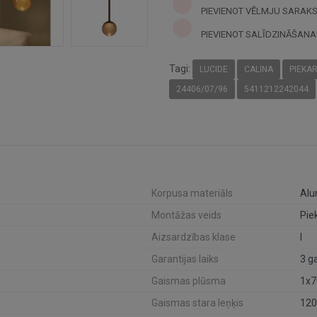
PIEVIENOT VĒLMJU SARAK
PIEVIENOT SALĪDZINĀŠANA
Tagi:
LUCIDE
CALINA
PIEKA
24406/07/96
5411212242044
Korpusa materiāls
Alum
Montāžas veids
Pie
Aizsardzības klase
I
Garantijas laiks
3 g
Gaismas plūsma
1x7
Gaismas stara leņķis
120