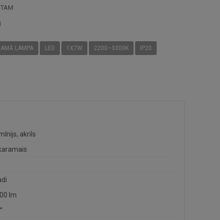
STAM
I
RAMĀ LAMPA
LED
1X7W
2200–3300K
IP20
īnijs, akrils
karamais
adi
00 lm
°