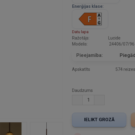
Enerģijas klase:
Datu lapa
Ražotājs:
Lucide
Modelis:
24406/07/96
Pieejamība:
Piegād
Apskatīts
574 reize
Daudzums