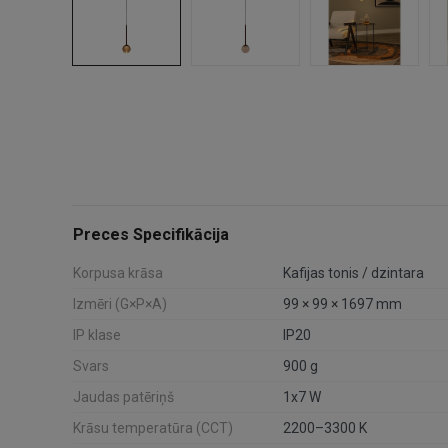
Preces Specifikācija
Korpusa krāsa
Kafijas tonis / dzintara
Izmēri (G×P×A)
99 × 99 × 1697 mm
IP klase
IP20
Svars
900 g
Jaudas patēriņš
1x7 W
Krāsu temperatūra (CCT)
2200–3300 K