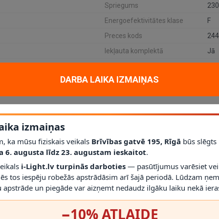
Spriegums
230
Energoefektivitātes klase
F
Preces kods
244
Iekļauta komplektā
Jā
DARBA LAIKA IZMAIŅAS
tiskam un dekoratīvam apgaismojumam mājoklī, dzīvoklī vai projektā. Ga
js, akrils
; gaismas avots / cokols
Integrēts LED
; jauda
1 x 7 W
; aizsard
aika izmaiņas
, ka mūsu fiziskais veikals
Brīvības gatvē 195, Rīgā
būs slēgts
a 6. augusta līdz 23. augustam ieskaitot
.
līdz šim modelim iederēties mūsdienīgā interjerā.
veikals
i-Light.lv turpinās darboties
— pasūtījumus varēsiet vei
lm / 2200–3300 K
, palīdz saprast, vai gaismeklis atbilst telpas vajadzībā
mēs tos iespēju robežās apstrādāsim arī šajā periodā. Lūdzam ņem
ā
; vienmēr izmantojiet saderīgas spuldzes un dimmerus.
r gaismekli drīkst droši izmantot.
 apstrāde un piegāde var aizņemt nedaudz ilgāku laiku nekā ieras
s montāžas novērtēt proporcijas un novietojumu.
−10% ATLAIDE