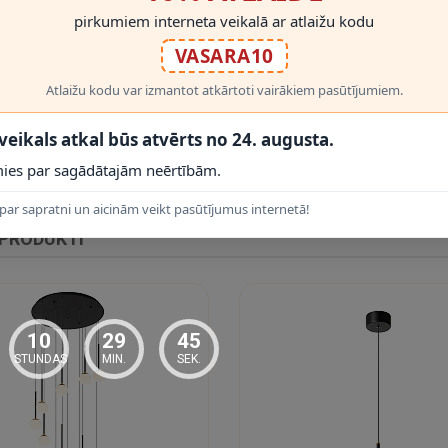
pirkumiem interneta veikalā ar atlaižu kodu
VASARA10
Atlaižu kodu var izmantot atkārtoti vairākiem pasūtījumiem.
RĀDĪT VAIRĀK
 veikals atkal būs atvērts no 24. augusta.
ies par sagādātajām neērtībām.
par sapratni un aicinām veikt pasūtījumus internetā!
 PRODUKTI
10
29
44
STUNDAS
MIN.
SEK.