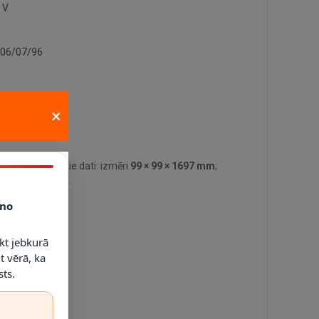
 V
06/07/96
×
lvenie tehniskie dati: izmēri
99 × 99 × 1697 mm
;
zības klase
IP20
.
no
kt jebkurā
m.
t vērā, ka
ts.