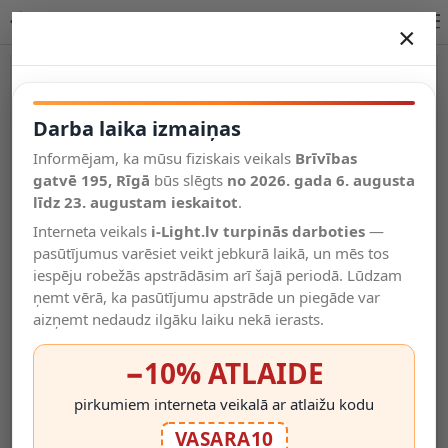
Lucide CARMINO sienas lampa LED 1x12W 2700K 77292/12/55
×
DARBA LAIKA IZMAIŅAS
Vēl kategorijas
Darba laika izmaiņas
Informējam, ka mūsu fiziskais veikals
Brīvības
Salīdzināt
gatvē 195, Rīgā
Vēlmju
būs slēgts
no 2026. gada 6. augusta
Valodas
saraksts
līdz 23. augustam ieskaitot
.
(0)
Interneta veikals
i-Light.lv turpinās darboties
—
pasūtījumus varēsiet veikt jebkurā laikā, un mēs tos
iespēju robežās apstrādāsim arī šajā periodā. Lūdzam
ņemt vērā, ka pasūtījumu apstrāde un piegāde var
aizņemt nedaudz ilgāku laiku nekā ierasts.
−10% ATLAIDE
pirkumiem interneta veikalā ar atlaižu kodu
VASARA10