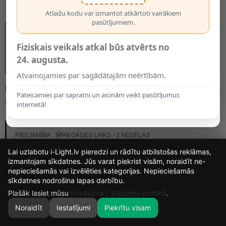
Atlaižu kodu var izmantot atkārtoti vairākiem
pasūtījumiem.
Fiziskais veikals atkal būs atvērts no
24. augusta.
Atvainojamies par sagādātajām neērtībām.
MODELIS:
77292/12/55
Pateicamies par sapratni un aicinām veikt pasūtījumus
64.95€
internetā!
RAŽOTĀJS:
LUCIDE
PIEEJAMĪBA:
PIEGĀDES LAIKS ~2 NEDĒĻAS
Lai uzlabotu i-Light.lv pieredzi un rādītu atbilstošas reklāmas,
izmantojam sīkdatnes. Jūs varat piekrist visām, noraidīt ne-
nepieciešamās vai izvēlēties kategorijas. Nepieciešamās
14
15
25
27
sīkdatnes nodrošina lapas darbību.
DIENAS
STUNDAS
MIN.
SEK.
Plašāk lasiet mūsu
Privātuma / Sīkdatņu politikā
.
Noraidīt
Iestatījumi
Piekrītu visam
0
SĀKUMS
MEKLĒT
GROZS
MANS KONTS