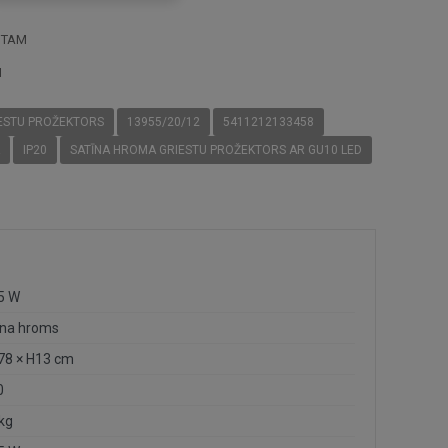
STAM
I
ESTU PROŽEKTORS
13955/20/12
5411212133458
IP20
SATĪNA HROMA GRIESTU PROŽEKTORS AR GU10 LED
 5 W
īna hroms
 78 × H13 cm
0
 kg