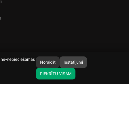
i
s
īt ne-nepieciešamās
Noraidīt
Iestatījumi
PIEKRĪTU VISAM