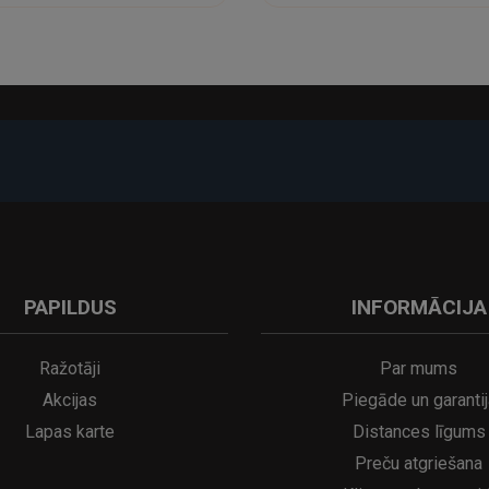
-17%
PAPILDUS
INFORMĀCIJA
A
kumulatora LED galda lampa SERINA Mini Ø80×200 mm..
5€
16.95€
29.95€
21.95€
Ražotāji
Par mums
Akcijas
Piegāde un garantij
Lapas karte
Distances līgums
Preču atgriešana