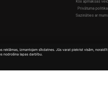
Klix apmaksas veid
Privātuma politika
Sazināties ar mum
ošas reklāmas, izmantojam sīkdatnes. Jūs varat piekrist visām, noraid
es nodrošina lapas darbību.