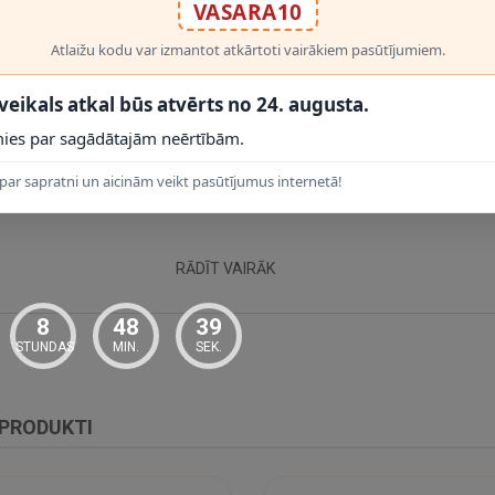
VASARA10
bilstoši zonas platumam un vajadzīgajam gaismas daudzumam.
dājas atsevišķi.
Atlaižu kodu var izmantot atkārtoti vairākiem pasūtījumiem.
 gaitenim.
os interjeros.
 veikals atkal būs atvērts no 24. augusta.
ies par sagādātajām neērtībām.
par sapratni un aicinām veikt pasūtījumus internetā!
RĀDĪT VAIRĀK
8
48
38
STUNDAS
MIN.
SEK.
 PRODUKTI