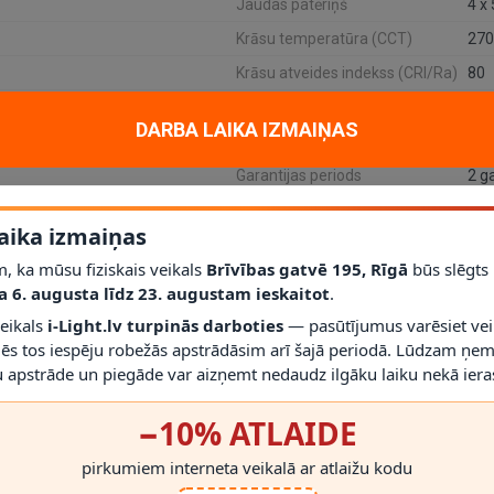
Jaudas patēriņš
4 x
Krāsu temperatūra (CCT)
270
Krāsu atveides indekss (CRI/Ra)
80
Dimmējama
Nē
DARBA LAIKA IZMAIŅAS
Kalpošanas laiks (stundas)
15 
Garantijas periods
2 g
SKU
139
aika izmaiņas
Preces nosaukums
, ka mūsu fiziskais veikals
Brīvības gatvē 195, Rīgā
būs slēgts
Cokols
GU
a 6. augusta līdz 23. augustam ieskaitot
.
Tips
GU
veikals
i-Light.lv turpinās darboties
— pasūtījumus varēsiet vei
mēs tos iespēju robežās apstrādāsim arī šajā periodā. Lūdzam ņem
 apstrāde un piegāde var aizņemt nedaudz ilgāku laiku nekā ieras
žektors ar 4 GU10 LED gaismas punktu. Tā dizains ir vienkāršs un funkcion
−10% ATLAIDE
mērots tur, kur vajadzīgs virzāms apgaismojums ar komplektā iekļautām
pirkumiem interneta veikalā ar atlaižu kodu