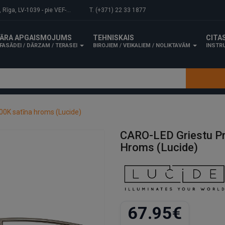
-1039 - pie VEF-Gaisa tilta.
T. (+371) 22 33 1877
ĀRA APGAISMOJUMS
TEHNISKAIS
CITA
FASĀDEI / DĀRZAM / TERASEI
BIROJIEM / VEIKALIEM / NOLIKTAVĀM
INSTRU
00K satīna hroms (Lucide)
CARO-LED Griestu Pr
Hroms (Lucide)
67.95€