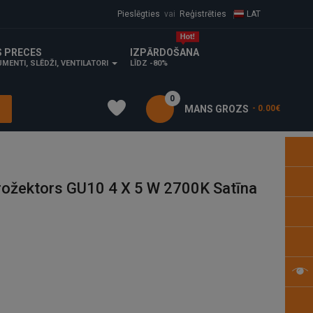
Pieslēgties
vai
Reģistrēties
LAT
S PRECES
IZPĀRDOŠANA
MENTI, SLĒDŽI, VENTILATORI
LĪDZ -80%
0
MANS GROZS
- 0.00€
ožektors GU10 4 X 5 W 2700K Satīna