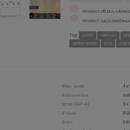
PIEVIENOT VĒLMJU SARAK
PIEVIENOT SALĪDZINĀŠANA
Tagi:
LUCIDE
CARO-LED
GRI
SATĪNA HROMS
GU10
2700 K
Maks. jauda
4 x
Korpusa krāsa
sat
Izmēri (G×P×A)
9 ×
IP klase
IP2
Svars
0.8