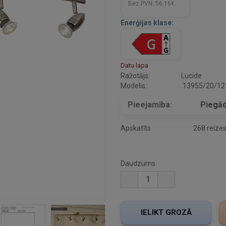
Bez PVN:
56.16€
Enerģijas klase:
Datu lapa
Ražotājs:
Lucide
Modelis:
13955/20/12
Pieejamība:
Piegād
Apskatīts
268 reize
Daudzums