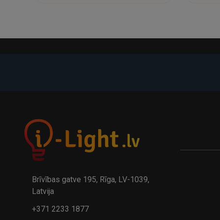
-21%
A
kumulatora LED galda lampa BIWO 385×130×230 mm 5,..
32.95€
24.9
41.95€
Brīvības gatve 195, Rīga, LV-1039,
Latvija
+371 2233 1877