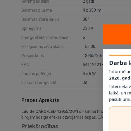
Garantijas laiks
2 gadi
Gaismas plūsma
4 x 350 lm
Gaismas stara leņķis
38°
Spriegums
230 V
Energoefektivitātes klase
G
Ieslēgšanas ciklu skaits
15 000
Preces kods
13955/20/12
Darba l
EAN
5411212133458
Informējam
Jaudas patēriņš
4 x 5 W
2026. gad
Iekļauta komplektā
Jā
Interneta 
laikā, un 
pasūtījumu
Preces Apraksts
Lucide CARO-LED 13955/20/12
ir satīna hroma griestu pro
birojam līdzīga efekta dzīvojamās telpās. CARO-LED ir pie
Priekšrocības