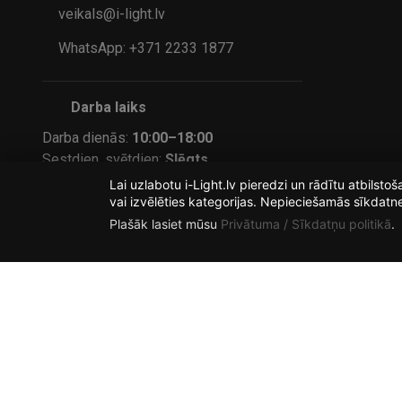
veikals@i-light.lv
WhatsApp: +371 2233 1877
Darba laiks
Darba dienās:
10:00–18:00
Sestdien, svētdien:
Slēgts
Lai uzlabotu i-Light.lv pieredzi un rādītu atbilst
Pasūtījumus internetā var veikt jebkurā laikā
vai izvēlēties kategorijas. Nepieciešamās sīkdatn
— apstrādāsim tajā pašā vai nākamajā darba
Plašāk lasiet mūsu
Privātuma / Sīkdatņu politikā
.
dienā.