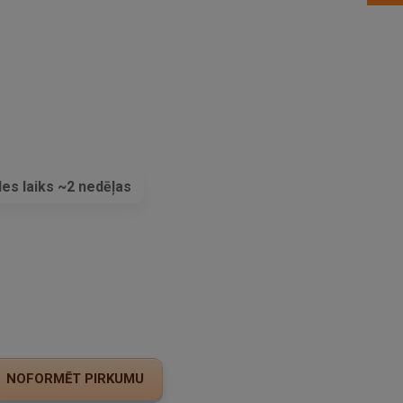
es laiks ~2 nedēļas
s