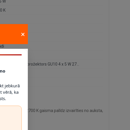
 5 W
0 K
×
000 h
adi
55/20/12
CARO-LED griestu prožektors GU10 4 x 5 W 2700K satīna hroms (Lucide)
no
10
10
kt jebkurā
t vērā, ka
ts.
āls, bet siltā 2700 K gaisma palīdz izvairīties no auksta,
 LED spuldzēm.