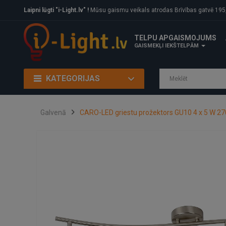
Laipni lūgti "i-Light.lv" !
Mūsu gaismu veikals atrodas Brīvības gatvē 195, Rīga, LV
TELPU APGAISMOJUMS
GAISMEKĻI IEKŠTELPĀM
KATEGORIJAS
Galvenā
CARO-LED griestu prožektors GU10 4 x 5 W 27