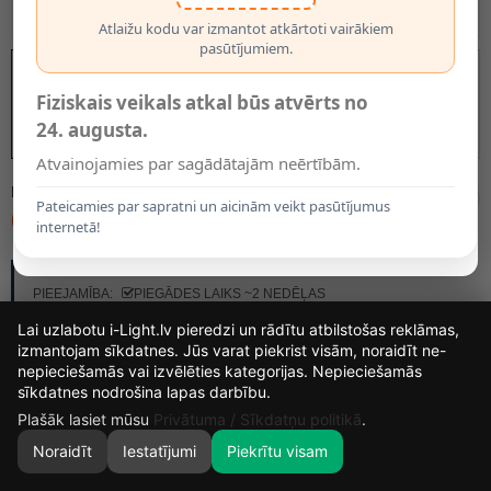
Atlaižu kodu var izmantot atkārtoti vairākiem
pasūtījumiem.
Fiziskais veikals atkal būs atvērts no
24. augusta.
Atvainojamies par sagādātajām neērtībām.
MODELIS:
09539/01/31
Pateicamies par sapratni un aicinām veikt pasūtījumus
68.45€
internetā!
RAŽOTĀJS:
LUCIDE
PIEEJAMĪBA:
PIEGĀDES LAIKS ~2 NEDĒĻAS
Lai uzlabotu i-Light.lv pieredzi un rādītu atbilstošas reklāmas,
izmantojam sīkdatnes. Jūs varat piekrist visām, noraidīt ne-
nepieciešamās vai izvēlēties kategorijas. Nepieciešamās
15
13
6
14
sīkdatnes nodrošina lapas darbību.
DIENAS
STUNDAS
MIN.
SEK.
Plašāk lasiet mūsu
Privātuma / Sīkdatņu politikā
.
Noraidīt
Iestatījumi
Piekrītu visam
0
SĀKUMS
MEKLĒT
GROZS
MANS KONTS