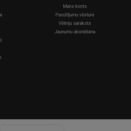
6.95€
39
8.95€
Mans konts
a
Pasūtījumu vēsture
Vēlmju saraksts
Jaunumu abonēšana
i
s