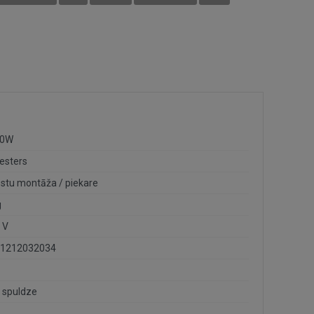
40W
iesters
estu montāža / piekare
g
 V
1212032034
 spuldze