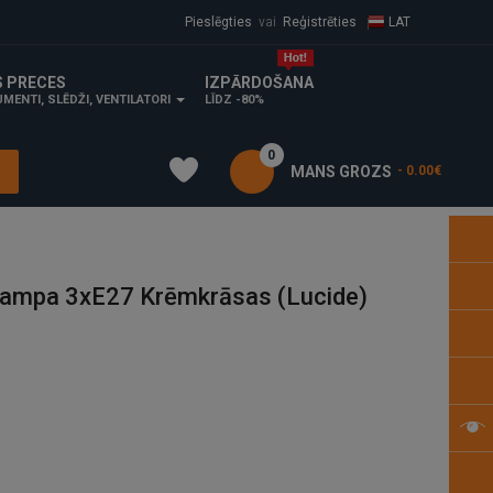
Pieslēgties
vai
Reģistrēties
LAT
S PRECES
IZPĀRDOŠANA
MENTI, SLĒDŽI, VENTILATORI
LĪDZ -80%
0
MANS GROZS
- 0.00€
ampa 3xE27 Krēmkrāsas (Lucide)