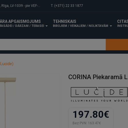
-1039 - pie VEF-Gaisa tilta.
T. (+371) 22 33 1877
ĀRA APGAISMOJUMS
TEHNISKAIS
CITA
FASĀDEI / DĀRZAM / TERASEI
BIROJIEM / VEIKALIEM / NOLIKTAVĀM
INSTRU
Lucide)
CORINA Piekaramā L
197.80€
Bez PVN:
163.47€