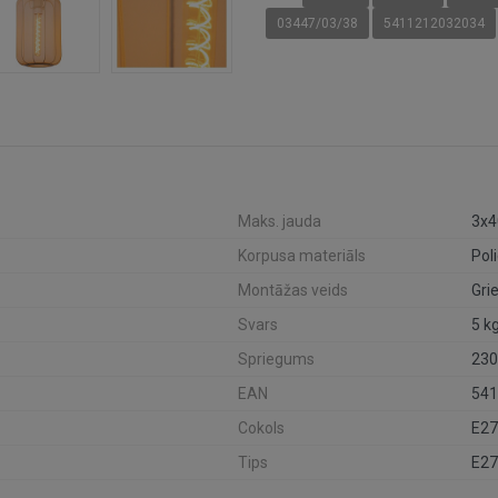
03447/03/38
5411212032034
Maks. jauda
3x
Korpusa materiāls
Pol
Montāžas veids
Gri
Svars
5 k
Spriegums
230
EAN
541
Cokols
E27
Tips
E27