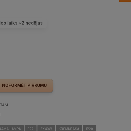
es laiks ~2 nedēļas
s
STAM
I
RAMĀ LAMPA
E27
3X40W
KRĒMKRĀSA
IP20