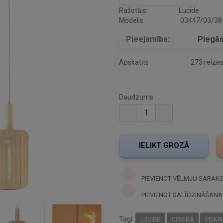
Ražotājs:
Lucide
Modelis:
03447/03/38
Pieejamība:
Piegād
Apskatīts
273 reize
Daudzums
PIEVIENOT VĒLMJU SARAK
PIEVIENOT SALĪDZINĀŠANA
Tagi:
LUCIDE
CORINA
PIEKA