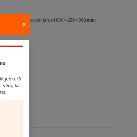
lvenie tehniskie dati: izmēri
830 × 250 × 380 mm
;
×
no
kt jebkurā
t vērā, ka
ts.