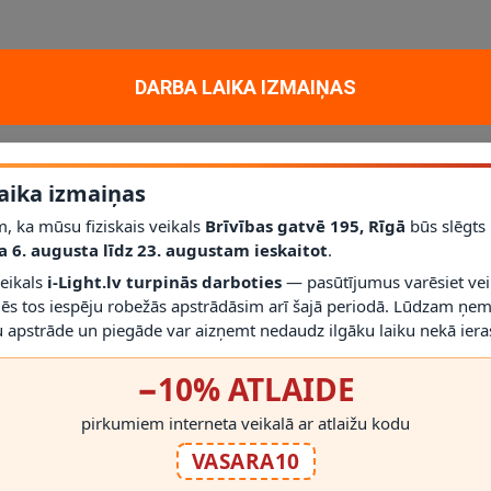
tiskam un dekoratīvam apgaismojumam mājoklī, dzīvoklī vai projektā. Ga
DARBA LAIKA IZMAIŅAS
s avots / cokols
E27
; jauda
3 x 40W
; aizsardzības klase
IP20
.
līdz šim modelim iederēties mūsdienīgā interjerā.
aika izmaiņas
r gaismekli drīkst droši izmantot.
rms montāžas novērtēt proporcijas un novietojumu.
, ka mūsu fiziskais veikals
Brīvības gatvē 195, Rīgā
būs slēgts
a 6. augusta līdz 23. augustam ieskaitot
.
veikals
i-Light.lv turpinās darboties
— pasūtījumus varēsiet vei
mēs tos iespēju robežās apstrādāsim arī šajā periodā. Lūdzam ņem
 apstrāde un piegāde var aizņemt nedaudz ilgāku laiku nekā ieras
−10% ATLAIDE
RĀDĪT VAIRĀK
pirkumiem interneta veikalā ar atlaižu kodu
VASARA10