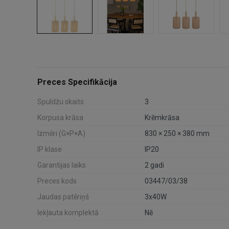
Preces Specifikācija
Spuldžu skaits
3
Korpusa krāsa
Krēmkrāsa
Izmēri (G×P×A)
830 × 250 × 380 mm
IP klase
IP20
Garantijas laiks
2 gadi
Preces kods
03447/03/38
Jaudas patēriņš
3x40W
Iekļauta komplektā
Nē