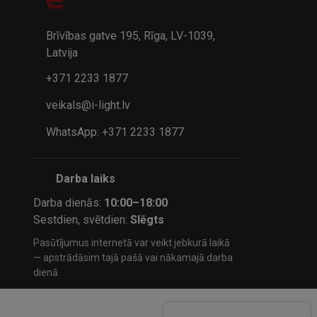
32.95€
24.9
41.95€
Brīvības gatve 195, Rīga, LV-1039,
Latvija
+371 2233 1877
veikals@i-light.lv
WhatsApp: +371 2233 1877
Darba laiks
Darba dienās:
10:00–18:00
Sestdien, svētdien:
Slēgts
Pasūtījumus internetā var veikt jebkurā laikā
— apstrādāsim tajā pašā vai nākamajā darba
dienā.