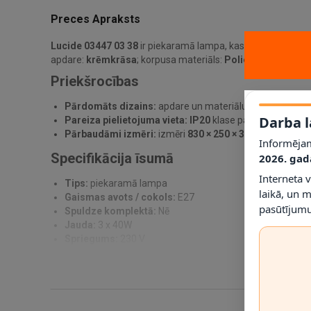
Preces Apraksts
Lucide 03447 03 38
ir piekaramā lampa, kas paredzēta prak
apdare:
krēmkrāsa
; korpusa materiāls:
Poliesters
; gaisma
Priekšrocības
Pārdomāts dizains:
apdare un materiālu kombinācija pa
Darba l
Pareiza pielietojuma vieta:
IP20
klase palīdz noteikt, ku
Pārbaudāmi izmēri:
izmēri
830 × 250 × 380 mm
ļauj pi
Informējam
Specifikācija īsumā
2026. gad
Interneta 
Tips:
piekaramā lampa
laikā, un 
Gaismas avots / cokols:
E27
pasūtījumu
Spuldze komplektā:
Nē
Jauda:
3 x 40W
Spriegums:
230 V
IP klase:
IP20
Materiāls:
Poliesters
Krāsa:
Krēmkrāsa
Montāža:
Griestu montāža / piekare
Izmēri:
830 × 250 × 380 mm