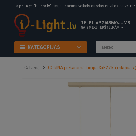
Laipni lūgti "i-Light.lv" !
Mūsu gaismu veikals atrodas Brīvības gatvē 195, Rīga, LV
TELPU APGAISMOJUMS
GAISMEKĻI IEKŠTELPĀM
KATEGORIJAS
Galvenā
CORINA piekaramā lampa 3xE27 krēmkrāsas (