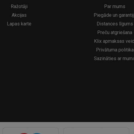
5€
16.95€
29.95€
21.95€
Ražotāji
Par mums
Akcijas
Piegāde un garantij
Lapas karte
Distances līgums
Preču atgriešana
Klix apmaksas veid
Privātuma politika
Sazināties ar mum