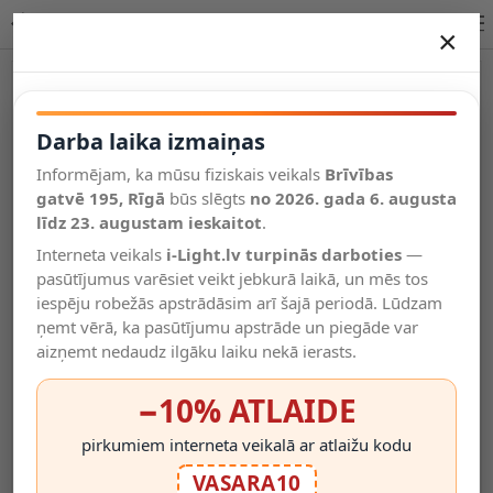
Lucide CORINA Arc stāvlampa E27 1x40W krēmkrāsa 03747/60/38
×
DARBA LAIKA IZMAIŅAS
Vēl kategorijas
Darba laika izmaiņas
Informējam, ka mūsu fiziskais veikals
Brīvības
Salīdzināt
gatvē 195, Rīgā
Vēlmju
būs slēgts
no 2026. gada 6. augusta
Valodas
saraksts
līdz 23. augustam ieskaitot
.
(0)
Interneta veikals
i-Light.lv turpinās darboties
—
pasūtījumus varēsiet veikt jebkurā laikā, un mēs tos
iespēju robežās apstrādāsim arī šajā periodā. Lūdzam
ņemt vērā, ka pasūtījumu apstrāde un piegāde var
aizņemt nedaudz ilgāku laiku nekā ierasts.
−10% ATLAIDE
pirkumiem interneta veikalā ar atlaižu kodu
VASARA10