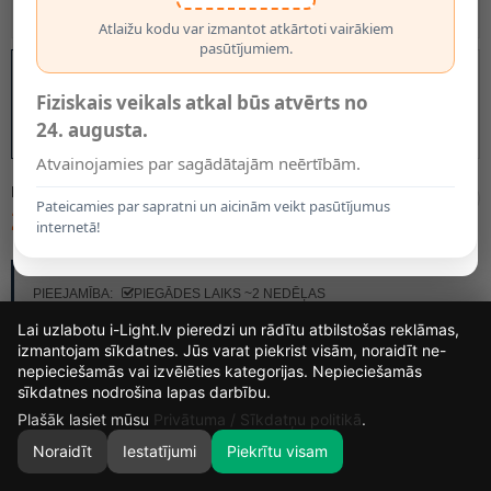
Atlaižu kodu var izmantot atkārtoti vairākiem
pasūtījumiem.
Fiziskais veikals atkal būs atvērts no
24. augusta.
Atvainojamies par sagādātajām neērtībām.
MODELIS:
03747/60/38
Pateicamies par sapratni un aicinām veikt pasūtījumus
249.90€
internetā!
RAŽOTĀJS:
LUCIDE
PIEEJAMĪBA:
PIEGĀDES LAIKS ~2 NEDĒĻAS
Lai uzlabotu i-Light.lv pieredzi un rādītu atbilstošas reklāmas,
izmantojam sīkdatnes. Jūs varat piekrist visām, noraidīt ne-
nepieciešamās vai izvēlēties kategorijas. Nepieciešamās
14
18
43
8
sīkdatnes nodrošina lapas darbību.
DIENAS
STUNDAS
MIN.
SEK.
Plašāk lasiet mūsu
Privātuma / Sīkdatņu politikā
.
Noraidīt
Iestatījumi
Piekrītu visam
0
SĀKUMS
MEKLĒT
GROZS
MANS KONTS