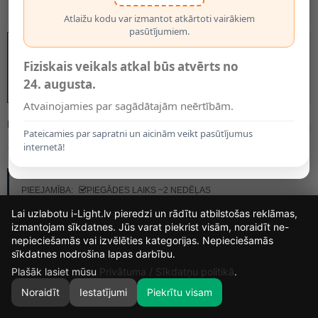
Atlaižu kodu var izmantot atkārtoti vairākiem
pasūtījumiem.
Fiziskais veikals atkal būs atvērts no
24. augusta.
Atvainojamies par sagādātajām neērtībām.
MODELIS:
21428/03/02
Pateicamies par sapratni un aicinām veikt pasūtījumus
145.00€
internetā!
RAŽOTĀJS:
LUCIDE
PIEEJAMĪBA:
PIEGĀDES LAIKS ~2 NEDĒĻAS
Lai uzlabotu i-Light.lv pieredzi un rādītu atbilstošas reklāmas,
izmantojam sīkdatnes. Jūs varat piekrist visām, noraidīt ne-
nepieciešamās vai izvēlēties kategorijas. Nepieciešamās
14
19
2
52
sīkdatnes nodrošina lapas darbību.
DIENAS
STUNDAS
MIN.
SEK.
Plašāk lasiet mūsu
Privātuma / Sīkdatņu politikā
.
Noraidīt
Iestatījumi
Piekrītu visam
0
SĀKUMS
MEKLĒT
GROZS
MANS KONTS