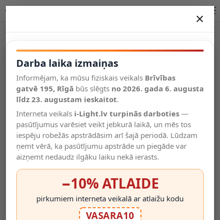
Lucide DANZA piekaramā lampa E27 3x40W IP20 21428/03/02
×
DARBA LAIKA IZMAIŅAS
Vēl kategorijas
Darba laika izmaiņas
Informējam, ka mūsu fiziskais veikals
Brīvības
Salīdzināt
gatvē 195, Rīgā
Vēlmju
būs slēgts
no 2026. gada 6. augusta
Valodas
saraksts
līdz 23. augustam ieskaitot
.
(0)
Interneta veikals
i-Light.lv turpinās darboties
—
pasūtījumus varēsiet veikt jebkurā laikā, un mēs tos
iespēju robežās apstrādāsim arī šajā periodā. Lūdzam
ņemt vērā, ka pasūtījumu apstrāde un piegāde var
aizņemt nedaudz ilgāku laiku nekā ierasts.
−10% ATLAIDE
pirkumiem interneta veikalā ar atlaižu kodu
VASARA10