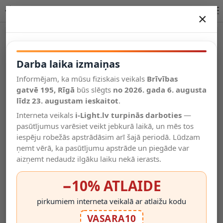
DUARTE stāvlampa 2 x 4 W G9 kafijas krāsa
×
DARBA LAIKA IZMAIŅAS
Vēl kategorijas
Darba laika izmaiņas
Informējam, ka mūsu fiziskais veikals
Brīvības
Salīdzināt
gatvē 195, Rīgā
Vēlmju
būs slēgts
no 2026. gada 6. augusta
Valodas
saraksts
līdz 23. augustam ieskaitot
.
(0)
Interneta veikals
i-Light.lv turpinās darboties
—
pasūtījumus varēsiet veikt jebkurā laikā, un mēs tos
iespēju robežās apstrādāsim arī šajā periodā. Lūdzam
ņemt vērā, ka pasūtījumu apstrāde un piegāde var
aizņemt nedaudz ilgāku laiku nekā ierasts.
−10% ATLAIDE
pirkumiem interneta veikalā ar atlaižu kodu
VASARA10