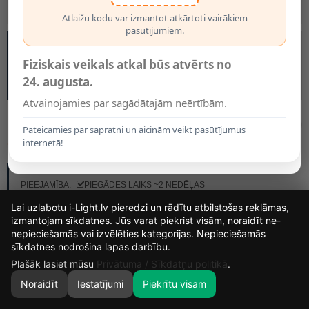
Atlaižu kodu var izmantot atkārtoti vairākiem
pasūtījumiem.
Fiziskais veikals atkal būs atvērts no
24. augusta.
Atvainojamies par sagādātajām neērtībām.
MODELIS:
03751/02/96
Pateicamies par sapratni un aicinām veikt pasūtījumus
242.00€
internetā!
RAŽOTĀJS:
LUCIDE
PIEEJAMĪBA:
PIEGĀDES LAIKS ~2 NEDĒĻAS
Lai uzlabotu i-Light.lv pieredzi un rādītu atbilstošas reklāmas,
izmantojam sīkdatnes. Jūs varat piekrist visām, noraidīt ne-
nepieciešamās vai izvēlēties kategorijas. Nepieciešamās
14
12
38
24
sīkdatnes nodrošina lapas darbību.
DIENAS
STUNDAS
MIN.
SEK.
Plašāk lasiet mūsu
Privātuma / Sīkdatņu politikā
.
Noraidīt
Iestatījumi
Piekrītu visam
0
SĀKUMS
MEKLĒT
GROZS
MANS KONTS