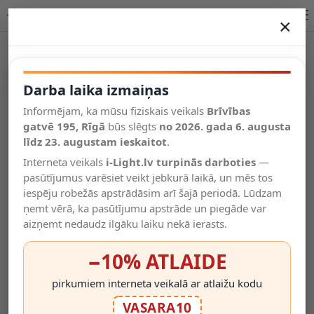
Lucide ELOISE piekaramā lampa E27 7x40W melna 45405/07/30
×
DARBA LAIKA IZMAIŅAS
Vēl kategorijas
Darba laika izmaiņas
Informējam, ka mūsu fiziskais veikals
Brīvības
Salīdzināt
gatvē 195, Rīgā
Vēlmju
būs slēgts
no 2026. gada 6. augusta
Valodas
saraksts
līdz 23. augustam ieskaitot
.
(0)
Interneta veikals
i-Light.lv turpinās darboties
—
pasūtījumus varēsiet veikt jebkurā laikā, un mēs tos
iespēju robežās apstrādāsim arī šajā periodā. Lūdzam
ņemt vērā, ka pasūtījumu apstrāde un piegāde var
aizņemt nedaudz ilgāku laiku nekā ierasts.
−10% ATLAIDE
pirkumiem interneta veikalā ar atlaižu kodu
VASARA10