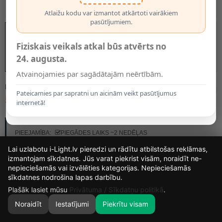
Atlaižu kodu var izmantot atkārtoti vairākiem
pasūtījumiem.
Fiziskais veikals atkal būs atvērts no
24. augusta.
Atvainojamies par sagādātajām neērtībām.
MODELIS:
45405/07/30
Pateicamies par sapratni un aicinām veikt pasūtījumus
579.90€
internetā!
RAŽOTĀJS:
LUCIDE
PIEEJAMĪBA:
PIEGĀDES LAIKS ~2 NEDĒĻAS
Lai uzlabotu i-Light.lv pieredzi un rādītu atbilstošas reklāmas,
izmantojam sīkdatnes. Jūs varat piekrist visām, noraidīt ne-
nepieciešamās vai izvēlēties kategorijas. Nepieciešamās
16
20
56
31
sīkdatnes nodrošina lapas darbību.
DIENAS
STUNDAS
MIN.
SEK.
Plašāk lasiet mūsu
Privātuma / Sīkdatņu politikā
.
Noraidīt
Iestatījumi
Piekrītu visam
0
SĀKUMS
MEKLĒT
GROZS
MANS KONTS