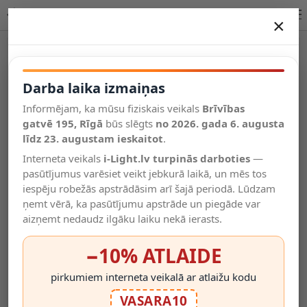
Lucide ESTERAD galda lampa E14 1x40W melna 10519/81/30
×
DARBA LAIKA IZMAIŅAS
Vēl kategorijas
Darba laika izmaiņas
Informējam, ka mūsu fiziskais veikals
Brīvības
Salīdzināt
gatvē 195, Rīgā
Vēlmju
būs slēgts
no 2026. gada 6. augusta
Valodas
saraksts
līdz 23. augustam ieskaitot
.
(0)
Interneta veikals
i-Light.lv turpinās darboties
—
pasūtījumus varēsiet veikt jebkurā laikā, un mēs tos
iespēju robežās apstrādāsim arī šajā periodā. Lūdzam
ņemt vērā, ka pasūtījumu apstrāde un piegāde var
aizņemt nedaudz ilgāku laiku nekā ierasts.
−10% ATLAIDE
pirkumiem interneta veikalā ar atlaižu kodu
VASARA10