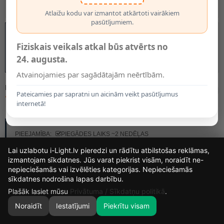
Atlaižu kodu var izmantot atkārtoti vairākiem
pasūtījumiem.
Fiziskais veikals atkal būs atvērts no
24. augusta.
Atvainojamies par sagādātajām neērtībām.
MODELIS:
10519/81/30
Pateicamies par sapratni un aicinām veikt pasūtījumus
71.95€
internetā!
RAŽOTĀJS:
LUCIDE
PIEEJAMĪBA:
PIEGĀDES LAIKS ~2 NEDĒĻAS
Lai uzlabotu i-Light.lv pieredzi un rādītu atbilstošas reklāmas,
izmantojam sīkdatnes. Jūs varat piekrist visām, noraidīt ne-
nepieciešamās vai izvēlēties kategorijas. Nepieciešamās
13
16
53
18
sīkdatnes nodrošina lapas darbību.
DIENAS
STUNDAS
MIN.
SEK.
Plašāk lasiet mūsu
Privātuma / Sīkdatņu politikā
.
Noraidīt
Iestatījumi
Piekrītu visam
0
SĀKUMS
MEKLĒT
GROZS
MANS KONTS