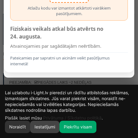
Atlaižu kodu var izmantot atkārtoti vairākiem
pasūtījumiem.
Fiziskais veikals atkal būs atvērts no
24. augusta.
Atvainojamies par sagādātajām neērtībām.
MODELIS:
10519/81/33
Pateicamies par sapratni un aicinām veikt pasūtījumus
71.95€
internetā!
RAŽOTĀJS:
LUCIDE
PIEEJAMĪBA:
PIEGĀDES LAIKS ~2 NEDĒĻAS
Lai uzlabotu i-Light.lv pieredzi un rādītu atbilstošas reklāmas,
izmantojam sīkdatnes. Jūs varat piekrist visām, noraidīt ne-
nepieciešamās vai izvēlēties kategorijas. Nepieciešamās
13
9
23
53
sīkdatnes nodrošina lapas darbību.
DIENAS
STUNDAS
MIN.
SEK.
Plašāk lasiet mūsu
Privātuma / Sīkdatņu politikā
.
Noraidīt
Iestatījumi
Piekrītu visam
0
SĀKUMS
MEKLĒT
GROZS
MANS KONTS