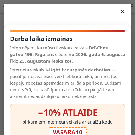
Lucide ESTERAD galda lampa E14 1x40W zaļa 10519/81/33
×
DARBA LAIKA IZMAIŅAS
Vēl kategorijas
Darba laika izmaiņas
Informējam, ka mūsu fiziskais veikals
Brīvības
Salīdzināt
gatvē 195, Rīgā
Vēlmju
būs slēgts
no 2026. gada 6. augusta
Valodas
saraksts
līdz 23. augustam ieskaitot
.
(0)
Interneta veikals
i-Light.lv turpinās darboties
—
pasūtījumus varēsiet veikt jebkurā laikā, un mēs tos
iespēju robežās apstrādāsim arī šajā periodā. Lūdzam
ņemt vērā, ka pasūtījumu apstrāde un piegāde var
aizņemt nedaudz ilgāku laiku nekā ierasts.
−10% ATLAIDE
pirkumiem interneta veikalā ar atlaižu kodu
VASARA10