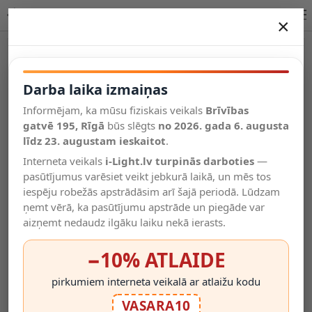
EXTRAVAGANZA TUSSE galda lampa Ø30 cm 1 x 40 W E14 zila
×
DARBA LAIKA IZMAIŅAS
Vēl kategorijas
Darba laika izmaiņas
Informējam, ka mūsu fiziskais veikals
Brīvības
Salīdzināt
gatvē 195, Rīgā
Vēlmju
būs slēgts
no 2026. gada 6. augusta
Valodas
saraksts
līdz 23. augustam ieskaitot
.
(0)
Interneta veikals
i-Light.lv turpinās darboties
—
pasūtījumus varēsiet veikt jebkurā laikā, un mēs tos
iespēju robežās apstrādāsim arī šajā periodā. Lūdzam
ņemt vērā, ka pasūtījumu apstrāde un piegāde var
aizņemt nedaudz ilgāku laiku nekā ierasts.
−10% ATLAIDE
pirkumiem interneta veikalā ar atlaižu kodu
VASARA10