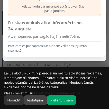
Atlaižu kodu var izmantot atkārtoti vairākiem
pasūtījumiem.
Fiziskais veikals atkal būs atvērts no
24. augusta.
Atvainojamies par sagādātajām neērtībām.
MODELIS:
10509/81/35
Pateicamies par sapratni un aicinām veikt pasūtījumus
72.00€
internetā!
RAŽOTĀJS:
LUCIDE
PIEEJAMĪBA:
PIEGĀDES LAIKS ~2 NEDĒĻAS
Lai uzlabotu i-Light.lv pieredzi un rādītu atbilstošas reklāmas,
izmantojam sīkdatnes. Jūs varat piekrist visām, noraidīt ne-
nepieciešamās vai izvēlēties kategorijas. Nepieciešamās
14
30
41
sīkdatnes nodrošina lapas darbību.
DIENAS
MIN.
SEK.
Plašāk lasiet mūsu
Privātuma / Sīkdatņu politikā
.
Noraidīt
Iestatījumi
Piekrītu visam
0
SĀKUMS
MEKLĒT
GROZS
MANS KONTS