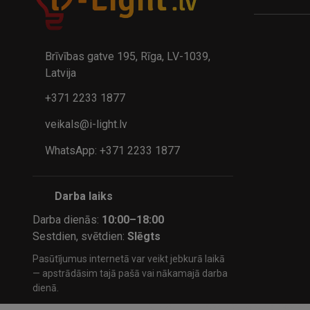
A
kumulatora LED galda lampa BIWO 385×130×230 mm 5,..
32.95€
24.9
41.95€
Brīvības gatve 195, Rīga, LV-1039,
Latvija
+371 2233 1877
veikals@i-light.lv
WhatsApp: +371 2233 1877
Darba laiks
Darba dienās:
10:00–18:00
Sestdien, svētdien:
Slēgts
Pasūtījumus internetā var veikt jebkurā laikā
— apstrādāsim tajā pašā vai nākamajā darba
dienā.