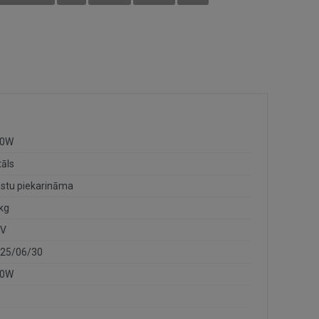
40W
āls
estu piekarināma
 kg
0V
25/06/30
40W