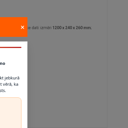
×
lvenie tehniskie dati: izmēri
1200 x 240 x 260 mm
;
no
kt jebkurā
t vērā, ka
ts.