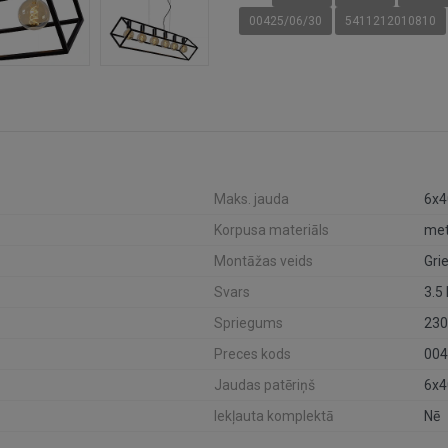
00425/06/30
5411212010810
Maks. jauda
6x
Korpusa materiāls
met
Montāžas veids
Gri
Svars
3.5
Spriegums
23
Preces kods
004
Jaudas patēriņš
6x
Iekļauta komplektā
Nē