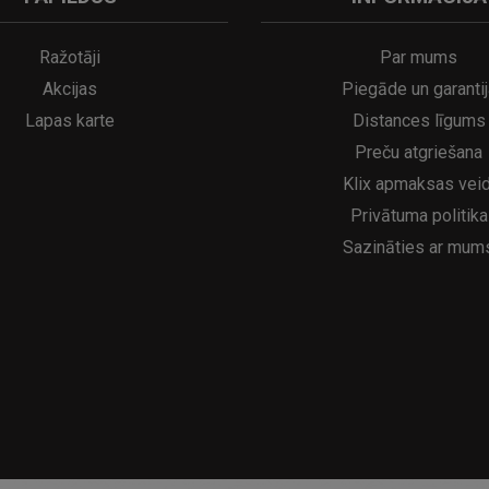
A
kumulatora LED galda lampa SERINA Mini Ø80×200 mm..
5€
16.95€
29.95€
21.95€
Ražotāji
Par mums
Akcijas
Piegāde un garantij
Lapas karte
Distances līgums
Preču atgriešana
Klix apmaksas veid
Privātuma politika
Sazināties ar mum