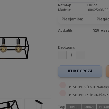
Ražotājs:
Lucide
Modelis:
00425/06/30
Pieejamība:
Piegād
Apskatīts
328 reize
Daudzums
PIEVIENOT VĒLMJU SARAK
PIEVIENOT SALĪDZINĀŠANA
Tagi:
LUCIDE
FABIAN
PIEKA