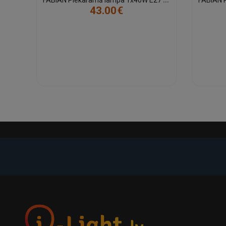
43.00€
-21%