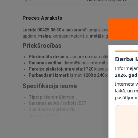
Preces Apraksts
Lucide 00425 06 30
ir piekaramā lampa, kas paredzēta prak
apdare:
melna
; korpusa materiāls:
metāls
; gaismas avots /
Priekšrocības
Pārdomāts dizains:
apdare un materiālu kombinācija pa
Darba l
Gaismas vadība:
dimmēšanas informācija norādīta kā
J
Informējam
Pareiza pielietojuma vieta:
IP20
klase palīdz noteikt, ku
2026. gad
Pārbaudāmi izmēri:
izmēri
1200 x 240 x 260 mm
ļauj p
Interneta 
Specifikācija īsumā
laikā, un 
pasūtījumu
Tips:
piekaramā lampa
Gaismas avots / cokols:
E27
Spuldze komplektā:
Nē
Jauda:
6 x 40W
Dimmējama:
Jā
Spriegums:
230V
IP klase:
IP20