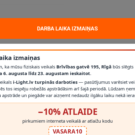
DARBA LAIKA IZMAIŅAS
tiskam un dekoratīvam apgaismojumam mājoklī, dzīvoklī vai projektā. Ga
 cokols
E27
; jauda
6 x 40W
; aizsardzības klase
IP20
.
līdz šim modelim iederēties mūsdienīgā interjerā.
aika izmaiņas
ā
; vienmēr izmantojiet saderīgas spuldzes un dimmerus.
, ka mūsu fiziskais veikals
Brīvības gatvē 195, Rīgā
būs slēgts
r gaismekli drīkst droši izmantot.
a 6. augusta līdz 23. augustam ieskaitot
.
irms montāžas novērtēt proporcijas un novietojumu.
veikals
i-Light.lv turpinās darboties
— pasūtījumus varēsiet vei
mēs tos iespēju robežās apstrādāsim arī šajā periodā. Lūdzam ņem
 apstrāde un piegāde var aizņemt nedaudz ilgāku laiku nekā ieras
−10% ATLAIDE
pirkumiem interneta veikalā ar atlaižu kodu
RĀDĪT VAIRĀK
VASARA10