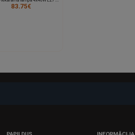
83.75€
-17%
PAPILDUS
INFORMĀCIJA