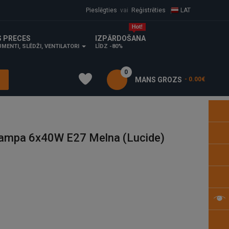
Pieslēgties
vai
Reģistrēties
LAT
S PRECES
IZPĀRDOŠANA
MENTI, SLĒDŽI, VENTILATORI
LĪDZ -80%
0
MANS GROZS
- 0.00€
ampa 6x40W E27 Melna (Lucide)