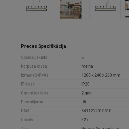
Preces Specifikācija
Spuldžu skaits
6
Korpusa krāsa
melna
Izmēri (G×P×A)
1200 x 240 x 260 mm
IP klase
IP20
Garantijas laiks
2 gadi
Dimmējama
Jā
EAN
5411212010810
Cokols
E27
Tips
Nomaināma spuldze