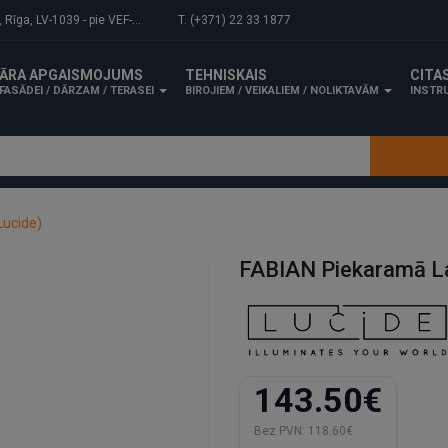
-1039 - pie VEF-Gaisa tilta.
T. (+371) 22 33 1877
ĀRA APGAISMOJUMS
TEHNISKAIS
CITA
FASĀDEI / DĀRZAM / TERASEI
BIROJIEM / VEIKALIEM / NOLIKTAVĀM
INSTRU
ucide)
FABIAN Piekaramā L
143.50€
Bez PVN:
118.60€