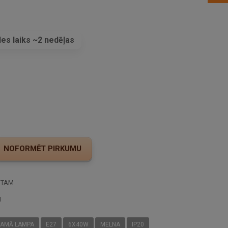
es laiks ~2 nedēļas
s
STAM
I
RAMĀ LAMPA
E27
6X40W
MELNA
IP20