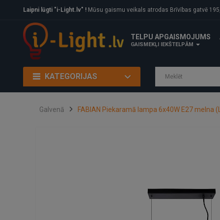
Laipni lūgti "i-Light.lv" !
Mūsu gaismu veikals atrodas Brīvības gatvē 195, Rīga, LV
TELPU APGAISMOJUMS
GAISMEKĻI IEKŠTELPĀM
KATEGORIJAS
Galvenā
FABIAN Piekaramā lampa 6x40W E27 melna (L