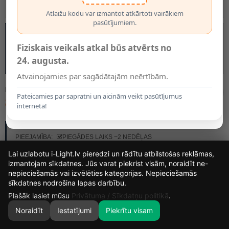
Atlaižu kodu var izmantot atkārtoti vairākiem
pasūtījumiem.
Fiziskais veikals atkal būs atvērts no
24. augusta.
Atvainojamies par sagādātajām neērtībām.
MODELIS:
08408/01/30
Pateicamies par sapratni un aicinām veikt pasūtījumus
8.75€
internetā!
RAŽOTĀJS:
LUCIDE
PIEEJAMĪBA:
PIEGĀDES LAIKS ~2 NEDĒĻAS
Lai uzlabotu i-Light.lv pieredzi un rādītu atbilstošas reklāmas,
izmantojam sīkdatnes. Jūs varat piekrist visām, noraidīt ne-
nepieciešamās vai izvēlēties kategorijas. Nepieciešamās
15
7
41
4
sīkdatnes nodrošina lapas darbību.
DIENAS
STUNDAS
MIN.
SEK.
Plašāk lasiet mūsu
Privātuma / Sīkdatņu politikā
.
Noraidīt
Iestatījumi
Piekrītu visam
0
SĀKUMS
MEKLĒT
GROZS
MANS KONTS