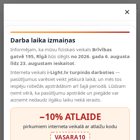
Lucide FIX piekaramā lampa E27 1x60W melna 08408/01/30
×
DARBA LAIKA IZMAIŅAS
Vēl kategorijas
Darba laika izmaiņas
Informējam, ka mūsu fiziskais veikals
Brīvības
Salīdzināt
gatvē 195, Rīgā
Vēlmju
būs slēgts
no 2026. gada 6. augusta
Valodas
saraksts
līdz 23. augustam ieskaitot
.
(0)
Interneta veikals
i-Light.lv turpinās darboties
—
pasūtījumus varēsiet veikt jebkurā laikā, un mēs tos
iespēju robežās apstrādāsim arī šajā periodā. Lūdzam
ņemt vērā, ka pasūtījumu apstrāde un piegāde var
aizņemt nedaudz ilgāku laiku nekā ierasts.
−10% ATLAIDE
pirkumiem interneta veikalā ar atlaižu kodu
VASARA10