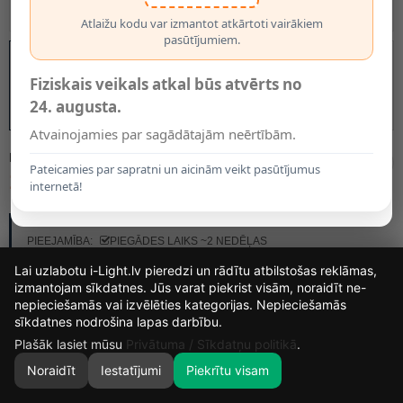
Atlaižu kodu var izmantot atkārtoti vairākiem
pasūtījumiem.
Fiziskais veikals atkal būs atvērts no
24. augusta.
Atvainojamies par sagādātajām neērtībām.
MODELIS:
34551/81/31
Pateicamies par sapratni un aicinām veikt pasūtījumus
149.45€
internetā!
RAŽOTĀJS:
LUCIDE
PIEEJAMĪBA:
PIEGĀDES LAIKS ~2 NEDĒĻAS
Lai uzlabotu i-Light.lv pieredzi un rādītu atbilstošas reklāmas,
izmantojam sīkdatnes. Jūs varat piekrist visām, noraidīt ne-
nepieciešamās vai izvēlēties kategorijas. Nepieciešamās
13
12
19
32
sīkdatnes nodrošina lapas darbību.
DIENAS
STUNDAS
MIN.
SEK.
Plašāk lasiet mūsu
Privātuma / Sīkdatņu politikā
.
Noraidīt
Iestatījumi
Piekrītu visam
0
SĀKUMS
MEKLĒT
GROZS
MANS KONTS