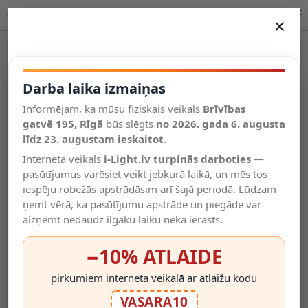
FORMA galda lampa 1 x 40 W E27 balta
×
DARBA LAIKA IZMAIŅAS
Vēl kategorijas
Darba laika izmaiņas
Informējam, ka mūsu fiziskais veikals
Brīvības
Salīdzināt
gatvē 195, Rīgā
Vēlmju
būs slēgts
no 2026. gada 6. augusta
Valodas
saraksts
līdz 23. augustam ieskaitot
.
(0)
Interneta veikals
i-Light.lv turpinās darboties
—
pasūtījumus varēsiet veikt jebkurā laikā, un mēs tos
iespēju robežās apstrādāsim arī šajā periodā. Lūdzam
ņemt vērā, ka pasūtījumu apstrāde un piegāde var
aizņemt nedaudz ilgāku laiku nekā ierasts.
−10% ATLAIDE
pirkumiem interneta veikalā ar atlaižu kodu
VASARA10