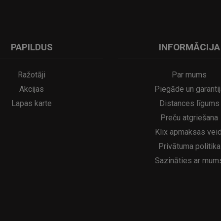
PAPILDUS
INFORMĀCIJA
A
kumulatora LED galda lampa SERINA Mini Ø80×200 mm..
5€
16.95€
29.95€
21.95€
Ražotāji
Par mums
Akcijas
Piegāde un garantij
Lapas karte
Distances līgums
Preču atgriešana
Klix apmaksas veid
Privātuma politika
Sazināties ar mum