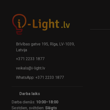
A
kumulatora LED galda lampa BIWO 385×130×230 mm 5,..
32.95€
24.9
41.95€
Brīvības gatve 195, Rīga, LV-1039,
Latvija
+371 2233 1877
veikals@i-light.lv
WhatsApp: +371 2233 1877
Darba laiks
Darba dienās:
10:00–18:00
Sestdien, svētdien:
Slēgts