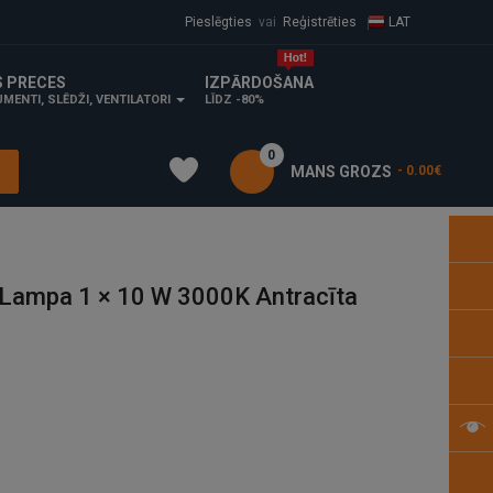
Pieslēgties
vai
Reģistrēties
LAT
S PRECES
IZPĀRDOŠANA
MENTI, SLĒDŽI, VENTILATORI
LĪDZ -80%
0
MANS GROZS
- 0.00€
Lampa 1 × 10 W 3000K Antracīta