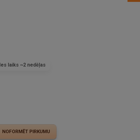
es laiks ~2 nedēļas
s