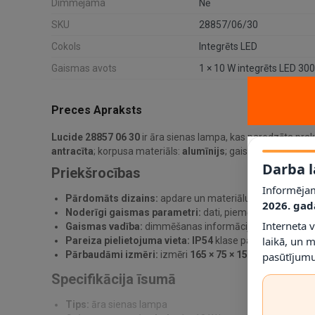
Dimmējama
Nē
SKU
28857/06/30
Cokols
Integrēts LED
Gaismas avots
1 × 10 W integrēts LED 30
Preces Apraksts
Lucide 28857 06 30
ir āra sienas lampa, kas paredzēta prak
antracīta
; korpusa materiāls:
alumīnijs
; gaismas avots / co
Darba l
Priekšrocības
Informējam
Pārdomāts dizains:
apdare un materiālu kombinācija pa
2026. gad
Noderīgi gaismas parametri:
dati, piemēram,
3000K
, 
Interneta 
Gaismas vadība:
dimmēšanas informācija norādīta kā
laikā, un 
Pareiza pielietojuma vieta:
IP54
klase palīdz noteikt, ku
Pārbaudāmi izmēri:
izmēri
165 × 75 × 150 mm
ļauj pirm
pasūtījumu
Specifikācija īsumā
Tips:
āra sienas lampa