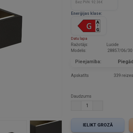
Bez PVN:
92.36€
Enerģijas klase:
Datu lapa
Ražotājs:
Lucide
Modelis:
28857/06/30
Pieejamība:
Piegād
Apskatīts
339 reize
Daudzums