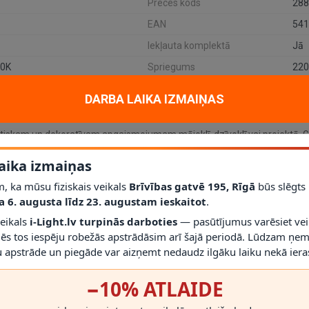
Preces kods
288
EAN
541
Iekļauta komplektā
Jā
00K
Spriegums
220
DARBA LAIKA IZMAIŅAS
tiskam un dekoratīvam apgaismojumam mājoklī, dzīvoklī vai projektā. Ga
kols
1 × 10 W integrēts LED 3000K
; jauda
1 × 10 W
; aizsardzības klase
I
aika izmaiņas
, ka mūsu fiziskais veikals
Brīvības gatvē 195, Rīgā
būs slēgts
līdz šim modelim iederēties mūsdienīgā interjerā.
a 6. augusta līdz 23. augustam ieskaitot
.
palīdz saprast, vai gaismeklis atbilst telpas vajadzībām.
veikals
i-Light.lv turpinās darboties
— pasūtījumus varēsiet vei
Nē
; vienmēr izmantojiet saderīgas spuldzes un dimmerus.
mēs tos iespēju robežās apstrādāsim arī šajā periodā. Lūdzam ņem
r gaismekli drīkst droši izmantot.
s montāžas novērtēt proporcijas un novietojumu.
 apstrāde un piegāde var aizņemt nedaudz ilgāku laiku nekā ieras
−10% ATLAIDE