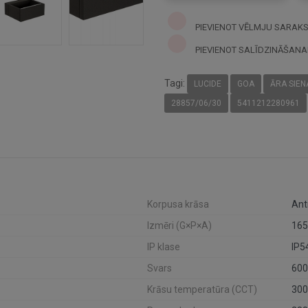
PIEVIENOT VĒLMJU SARAK
PIEVIENOT SALĪDZINĀŠANA
Tagi:
LUCIDE
GOA
ĀRA SIEN
28857/06/30
5411212280961
Korpusa krāsa
Ant
Izmēri (G×P×A)
165
IP klase
IP5
Svars
600
Krāsu temperatūra (CCT)
300