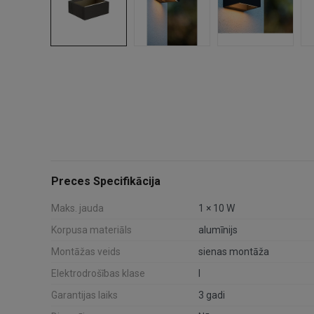
Preces Specifikācija
Maks. jauda
1 × 10 W
Korpusa materiāls
alumīnijs
Montāžas veids
sienas montāža
Elektrodrošības klase
I
Garantijas laiks
3 gadi