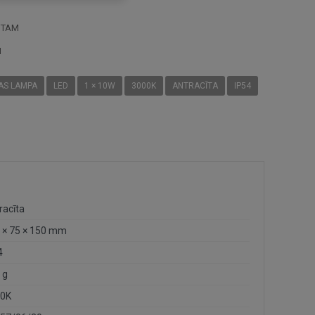
STAM
I
AS LAMPA
LED
1 × 10W
3000K
ANTRACĪTA
IP54
racīta
 × 75 × 150 mm
4
 g
0K