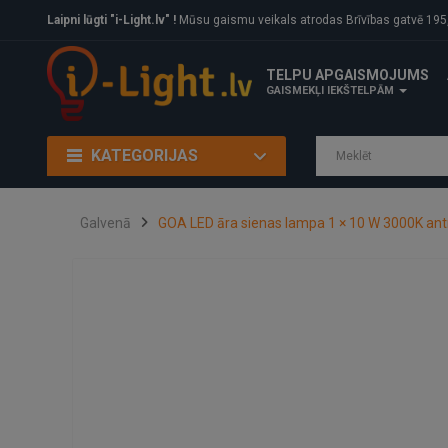
Laipni lūgti "i-Light.lv" !
Mūsu gaismu veikals atrodas Brīvības gatvē 195, Rīga, LV
TELPU APGAISMOJUMS
GAISMEKĻI IEKŠTELPĀM
KATEGORIJAS
Galvenā
GOA LED āra sienas lampa 1 × 10 W 3000K antr