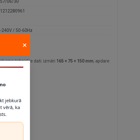
57/06/30
1212280961
-240V / 50-60Hz
×
lvenie tehniskie dati: izmēri
165 × 75 × 150 mm
; apdare:
P54
.
no
kt jebkurā
t vērā, ka
ts.