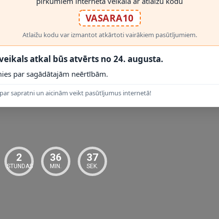
pirkumiem interneta veikalā ar atlaižu kodu
VASARA10
RĀDĪT VAIRĀK
Atlaižu kodu var izmantot atkārtoti vairākiem pasūtījumiem.
 veikals atkal būs atvērts no 24. augusta.
ies par sagādātajām neērtībām.
par sapratni un aicinām veikt pasūtījumus internetā!
 PRODUKTI
2
36
36
STUNDAS
MIN.
SEK.
jot Lucide montāžas instrukciju un elektrodrošības prasības. Darba spr
oši ražotāja norādītajiem lietošanas apstākļiem. Montāžas veids:
sienas m