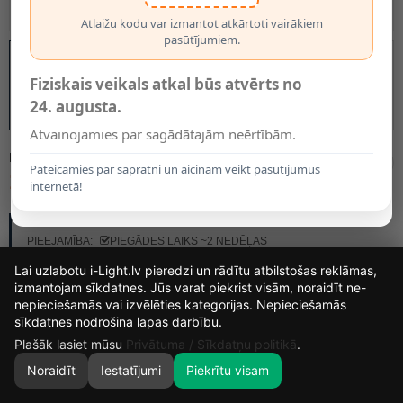
Atlaižu kodu var izmantot atkārtoti vairākiem
pasūtījumiem.
Fiziskais veikals atkal būs atvērts no
24. augusta.
Atvainojamies par sagādātajām neērtībām.
MODELIS:
21448/02/96
Pateicamies par sapratni un aicinām veikt pasūtījumus
120.89€
internetā!
RAŽOTĀJS:
LUCIDE
PIEEJAMĪBA:
PIEGĀDES LAIKS ~2 NEDĒĻAS
Lai uzlabotu i-Light.lv pieredzi un rādītu atbilstošas reklāmas,
izmantojam sīkdatnes. Jūs varat piekrist visām, noraidīt ne-
nepieciešamās vai izvēlēties kategorijas. Nepieciešamās
16
7
23
32
sīkdatnes nodrošina lapas darbību.
DIENAS
STUNDAS
MIN.
SEK.
Plašāk lasiet mūsu
Privātuma / Sīkdatņu politikā
.
Noraidīt
Iestatījumi
Piekrītu visam
0
SĀKUMS
MEKLĒT
GROZS
MANS KONTS