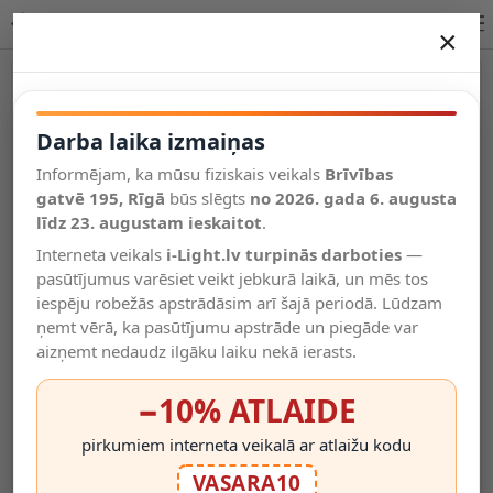
GRANTHAM piekaramā lampa 2xE27 40 W kafijas/melnā krāsā
×
DARBA LAIKA IZMAIŅAS
Vēl kategorijas
Darba laika izmaiņas
Informējam, ka mūsu fiziskais veikals
Brīvības
Salīdzināt
gatvē 195, Rīgā
Vēlmju
būs slēgts
no 2026. gada 6. augusta
Valodas
saraksts
līdz 23. augustam ieskaitot
.
(0)
Interneta veikals
i-Light.lv turpinās darboties
—
pasūtījumus varēsiet veikt jebkurā laikā, un mēs tos
iespēju robežās apstrādāsim arī šajā periodā. Lūdzam
ņemt vērā, ka pasūtījumu apstrāde un piegāde var
aizņemt nedaudz ilgāku laiku nekā ierasts.
−10% ATLAIDE
pirkumiem interneta veikalā ar atlaižu kodu
VASARA10