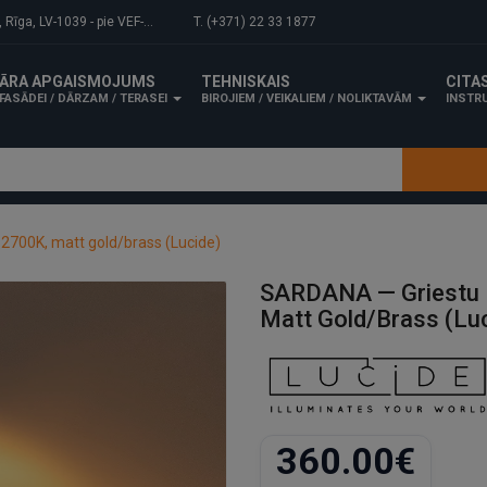
-1039 - pie VEF-Gaisa tilta.
T. (+371) 22 33 1877
ĀRA APGAISMOJUMS
TEHNISKAIS
CITA
FASĀDEI / DĀRZAM / TERASEI
BIROJIEM / VEIKALIEM / NOLIKTAVĀM
INSTRU
700K, matt gold/brass (Lucide)
SARDANA — Griestu 
Matt Gold/brass (Lu
360.00€