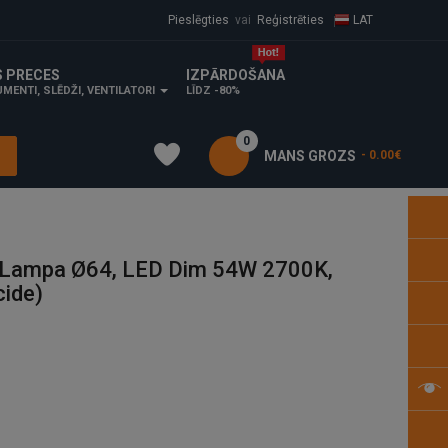
Pieslēgties
vai
Reģistrēties
LAT
S PRECES
IZPĀRDOŠANA
MENTI, SLĒDŽI, VENTILATORI
LĪDZ -80%
0
MANS GROZS
- 0.00€
Lampa Ø64, LED Dim 54W 2700K,
cide)