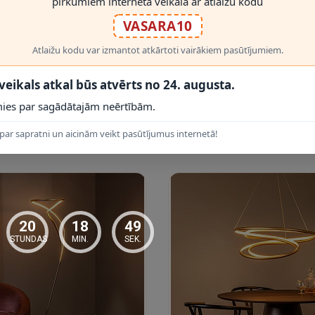
pirkumiem interneta veikalā ar atlaižu kodu
VASARA10
RĀDĪT VAIRĀK
Atlaižu kodu var izmantot atkārtoti vairākiem pasūtījumiem.
 veikals atkal būs atvērts no 24. augusta.
ies par sagādātajām neērtībām.
par sapratni un aicinām veikt pasūtījumus internetā!
 PRODUKTI
20
18
48
STUNDAS
MIN.
SEK.
ot Lucide montāžas instrukciju un elektrodrošības prasības. Aizsardzīb
ums, darbu uzticiet kvalificētam elektriķim.
stabā, virtuvē, saimniecības telpā vai dzīvojamā zonā — atkarībā no 