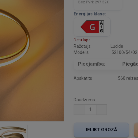
Bez PVN:
297.52€
Enerģijas klase:
Datu lapa
Ražotājs:
Lucide
Modelis:
52100/54/02
Pieejamība:
Piegād
Apskatīts
560 reize
Daudzums