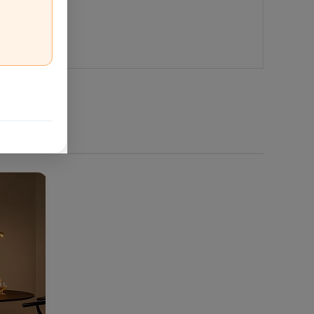
as klase:
IP20
; montāžas vietu izvēlieties atbilstoši
nepieciešamā spilgtuma.