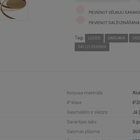
PIEVIENOT VĒLMJU SARAK
PIEVIENOT SALĪDZINĀŠANA
Tagi:
LUCIDE
SARDANA
GRI
5411212520906
Korpusa materiāls
Alu
IP klase
IP2
Gaismeklim ir slēdzis
Jā 
Garantijas laiks
5 g
Gaismas plūsma
360