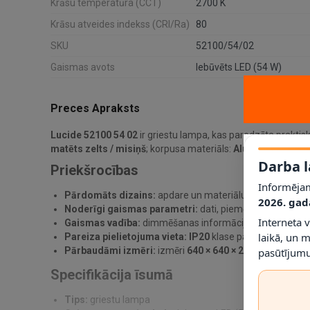
Krāsu temperatūra (CCT)
2700 K
Krāsu atveides indekss (CRI/Ra)
80
SKU
52100/54/02
Gaismas avots
Iebūvēts LED (54 W)
Preces Apraksts
Lucide 52100 54 02
ir griestu lampa, kas paredzēta praktis
matēts zelts / misiņš
; korpusa materiāls:
Alumīnijs
; gaism
Darba l
Priekšrocības
Informējam
Pārdomāts dizains:
apdare un materiālu kombinācija pa
2026. gad
Noderīgi gaismas parametri:
dati, piemēram,
3600 lm 
Interneta 
Gaismas vadība:
dimmēšanas informācija norādīta kā
J
laikā, un 
Pareiza pielietojuma vieta:
IP20
klase palīdz noteikt, ku
Pārbaudāmi izmēri:
izmēri
640 × 640 × 240 mm
ļauj pi
pasūtījumu
Specifikācija īsumā
Tips:
griestu lampa