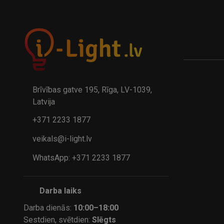
A
kumulatora LED galda lampa BIWO 385×130×230 mm 5,..
32.95€
24.9
41.95€
Brīvības gatve 195, Rīga, LV-1039,
Latvija
+371 2233 1877
veikals@i-light.lv
WhatsApp: +371 2233 1877
Darba laiks
Darba dienās:
10:00–18:00
Sestdien, svētdien:
Slēgts