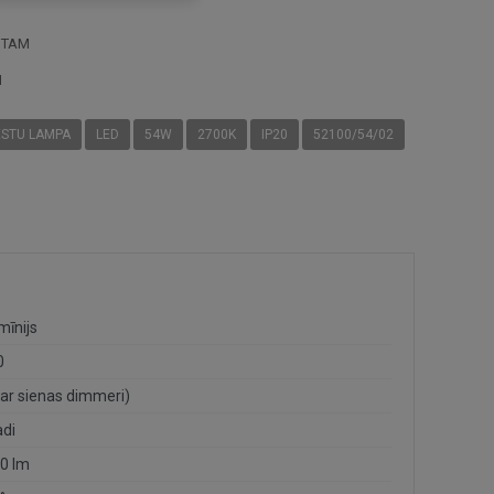
STAM
I
ESTU LAMPA
LED
54W
2700K
IP20
52100/54/02
mīnijs
0
(ar sienas dimmeri)
adi
0 lm