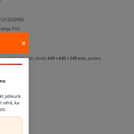
°
1212520906
mīnijs; PVC
×
nie tehniskie dati: izmēri
640 × 640 × 240 mm
; apdare:
P20
.
no
kt jebkurā
t vērā, ka
ts.