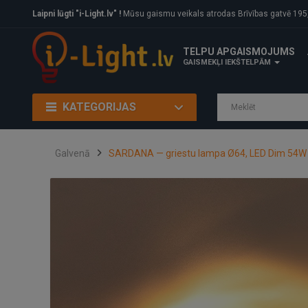
Laipni lūgti "i-Light.lv" !
Mūsu gaismu veikals atrodas Brīvības gatvē 195, Rīga, LV
TELPU APGAISMOJUMS
GAISMEKĻI IEKŠTELPĀM
KATEGORIJAS
Galvenā
SARDANA — griestu lampa Ø64, LED Dim 54W 2