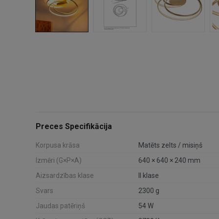
Preces Specifikācija
Korpusa krāsa
Matēts zelts / misiņš
Izmēri (G×P×A)
640 × 640 × 240 mm
Aizsardzības klase
II klase
Svars
2300 g
Jaudas patēriņš
54 W