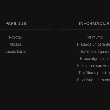
PAPILDUS
INFORMĀCIJA
A
kumulatora LED galda lampa SERINA Mini Ø80×200 mm..
5€
16.95€
29.95€
21.95€
Ražotāji
Par mums
Akcijas
Piegāde un garantij
Lapas karte
Distances līgums
Preču atgriešana
Klix apmaksas veid
Privātuma politika
Sazināties ar mum