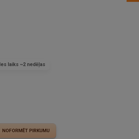
es laiks ~2 nedēļas
s