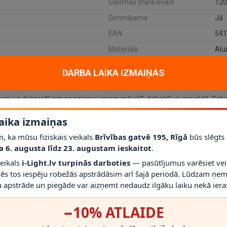
Gaismas stara leņķis
120
Dimmējama
Jā
EAN
541
Materiāls
Alu
DARBA LAIKA IZMAIŅAS
kam un dekoratīvam apgaismojumam mājoklī, dzīvoklī vai projektā. Galve
as avots / cokols
Iebūvēts LED (54 W)
; jauda
54 W
; aizsardzības klase
I
aika izmaiņas
, ka mūsu fiziskais veikals
Brīvības gatvē 195, Rīgā
būs slēgts
līdz šim modelim iederēties mūsdienīgā interjerā.
a 6. augusta līdz 23. augustam ieskaitot
.
/ 2700 K
, palīdz saprast, vai gaismeklis atbilst telpas vajadzībām.
veikals
i-Light.lv turpinās darboties
— pasūtījumus varēsiet vei
ā
; vienmēr izmantojiet saderīgas spuldzes un dimmerus.
mēs tos iespēju robežās apstrādāsim arī šajā periodā. Lūdzam ņem
r gaismekli drīkst droši izmantot.
rms montāžas novērtēt proporcijas un novietojumu.
 apstrāde un piegāde var aizņemt nedaudz ilgāku laiku nekā ieras
−10% ATLAIDE