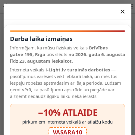
Lucide HANNELORE galda lampa E27 1xmaks. 40W 10523/01/30
×
DARBA LAIKA IZMAIŅAS
Vēl kategorijas
Darba laika izmaiņas
Informējam, ka mūsu fiziskais veikals
Brīvības
Salīdzināt
gatvē 195, Rīgā
Vēlmju
būs slēgts
no 2026. gada 6. augusta
Valodas
saraksts
līdz 23. augustam ieskaitot
.
(0)
Interneta veikals
i-Light.lv turpinās darboties
—
pasūtījumus varēsiet veikt jebkurā laikā, un mēs tos
iespēju robežās apstrādāsim arī šajā periodā. Lūdzam
ņemt vērā, ka pasūtījumu apstrāde un piegāde var
aizņemt nedaudz ilgāku laiku nekā ierasts.
−10% ATLAIDE
pirkumiem interneta veikalā ar atlaižu kodu
VASARA10