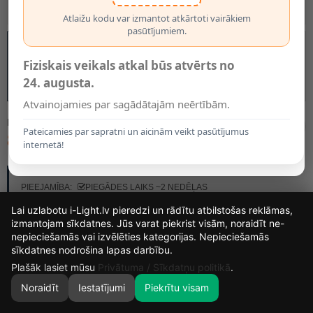
Atlaižu kodu var izmantot atkārtoti vairākiem
pasūtījumiem.
Fiziskais veikals atkal būs atvērts no
24. augusta.
Atvainojamies par sagādātajām neērtībām.
MODELIS:
10523/01/30
Pateicamies par sapratni un aicinām veikt pasūtījumus
80.75€
internetā!
RAŽOTĀJS:
LUCIDE
PIEEJAMĪBA:
PIEGĀDES LAIKS ~2 NEDĒĻAS
Lai uzlabotu i-Light.lv pieredzi un rādītu atbilstošas reklāmas,
izmantojam sīkdatnes. Jūs varat piekrist visām, noraidīt ne-
nepieciešamās vai izvēlēties kategorijas. Nepieciešamās
13
11
50
33
sīkdatnes nodrošina lapas darbību.
DIENAS
STUNDAS
MIN.
SEK.
Plašāk lasiet mūsu
Privātuma / Sīkdatņu politikā
.
Noraidīt
Iestatījumi
Piekrītu visam
0
SĀKUMS
MEKLĒT
GROZS
MANS KONTS