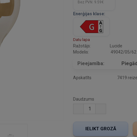
Bez PVN:
9.59€
Enerģijas klase:
Datu lapa
Ražotājs:
Lucide
Modelis:
49042/05/62
Pieejamība:
Piegād
Apskatīts
7419 reiz
Daudzums