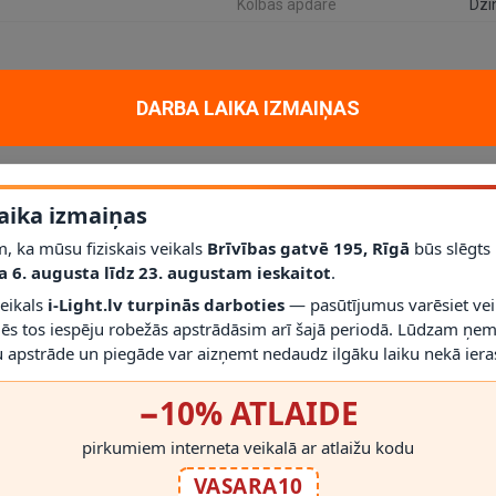
Kolbas apdare
Dzi
DARBA LAIKA IZMAIŅAS
oratīvam apgaismojumam mājoklī, dzīvoklī vai projektā. Galvenie tehnisk
aika izmaiņas
2200 K (ļoti silts tonis)
, palīdz saprast, vai gaismeklis atbilst telpas v
ā
; vienmēr izmantojiet saderīgas spuldzes un dimmerus.
, ka mūsu fiziskais veikals
Brīvības gatvē 195, Rīgā
būs slēgts
auj pirms montāžas novērtēt proporcijas un novietojumu.
a 6. augusta līdz 23. augustam ieskaitot
.
veikals
i-Light.lv turpinās darboties
— pasūtījumus varēsiet vei
mēs tos iespēju robežās apstrādāsim arī šajā periodā. Lūdzam ņem
 apstrāde un piegāde var aizņemt nedaudz ilgāku laiku nekā ieras
−10% ATLAIDE
pirkumiem interneta veikalā ar atlaižu kodu
RĀDĪT VAIRĀK
VASARA10