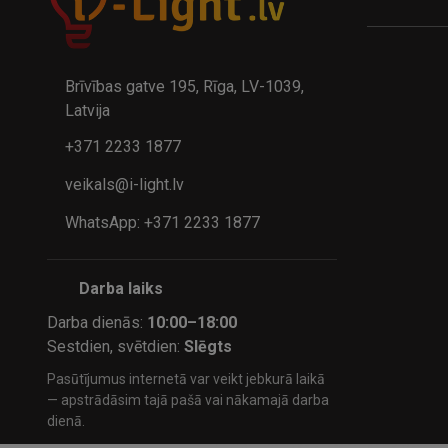
A
kumulatora LED galda lampa BIWO 385×130×230 mm 5,..
32.95€
24.9
41.95€
Brīvības gatve 195, Rīga, LV-1039,
Latvija
+371 2233 1877
veikals@i-light.lv
WhatsApp: +371 2233 1877
Darba laiks
Darba dienās:
10:00–18:00
Sestdien, svētdien:
Slēgts
Pasūtījumus internetā var veikt jebkurā laikā
— apstrādāsim tajā pašā vai nākamajā darba
dienā.