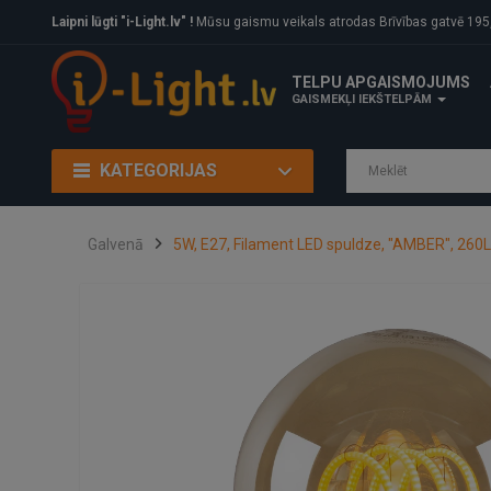
Laipni lūgti "i-Light.lv" !
Mūsu gaismu veikals atrodas Brīvības gatvē 195, Rīga, LV
TELPU APGAISMOJUMS
GAISMEKĻI IEKŠTELPĀM
KATEGORIJAS
Galvenā
5W, E27, Filament LED spuldze, "AMBER", 260