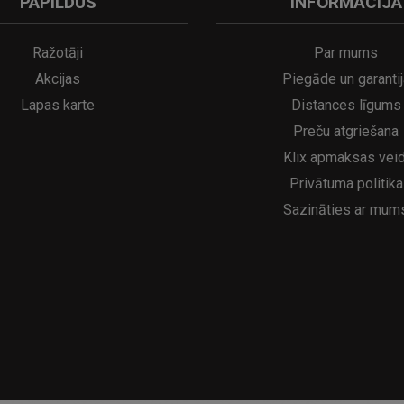
PAPILDUS
INFORMĀCIJA
A
kumulatora LED galda lampa SERINA Mini Ø80×200 mm..
5€
16.95€
29.95€
21.95€
Ražotāji
Par mums
Akcijas
Piegāde un garantij
Lapas karte
Distances līgums
Preču atgriešana
Klix apmaksas veid
Privātuma politika
Sazināties ar mum