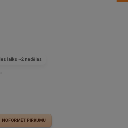
es laiks ~2 nedēļas
es