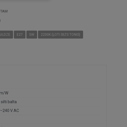
STAM
I
PULDZE
E27
5W
2200K (ĻOTI SILTS TONIS)
lm/W
 silti balta
–240 V AC