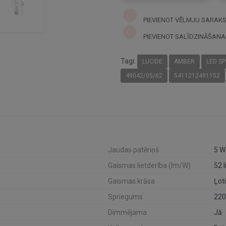
PIEVIENOT VĒLMJU SARAK
PIEVIENOT SALĪDZINĀŠANA
Tagi:
LUCIDE
AMBER
LED S
49042/05/62
5411212491152
Jaudas patēriņš
5 W
Gaismas lietderība (lm/W)
52 
Gaismas krāsa
Ļoti
Spriegums
220
Dimmējama
Jā