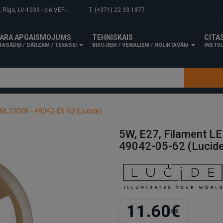
-1039 - pie VEF-Gaisa tilta.
T. (+371) 22 33 1877
ĀRA APGAISMOJUMS
TEHNISKAIS
CITA
FASĀDEI / DĀRZAM / TERASEI
BIROJIEM / VEIKALIEM / NOLIKTAVĀM
INSTRU
LM, 2200K - 49042-05-62 (Lucide)
5W, E27, Filament L
49042-05-62 (Lucide
11.60€