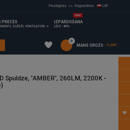
Pieslēgties
vai
Reģistrēties
LAT
S PRECES
IZPĀRDOŠANA
MENTI, SLĒDŽI, VENTILATORI
LĪDZ -80%
0
MANS GROZS
- 0.00€
ED Spuldze, "AMBER", 260LM, 2200K -
)