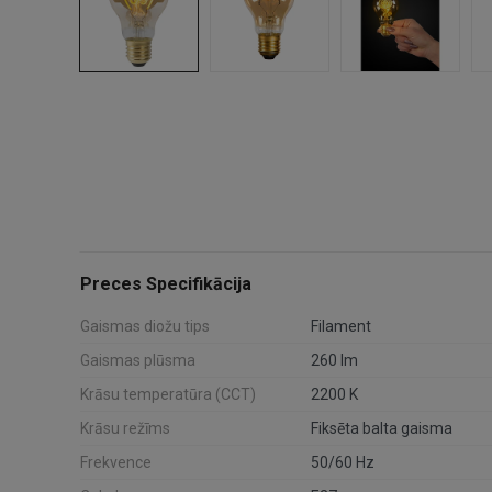
Preces Specifikācija
Gaismas diožu tips
Filament
Gaismas plūsma
260 lm
Krāsu temperatūra (CCT)
2200 K
Krāsu režīms
Fiksēta balta gaisma
Frekvence
50/60 Hz