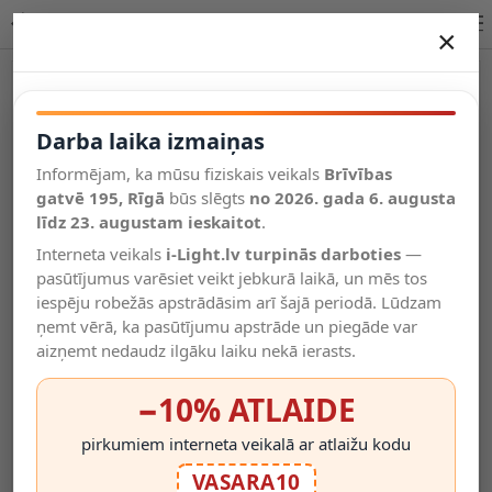
HONORE sienas lampa E14 25W rūsas brūna Lucide interjeram
×
DARBA LAIKA IZMAIŅAS
Vēl kategorijas
Darba laika izmaiņas
Informējam, ka mūsu fiziskais veikals
Brīvības
Salīdzināt
gatvē 195, Rīgā
Vēlmju
būs slēgts
no 2026. gada 6. augusta
Valodas
saraksts
līdz 23. augustam ieskaitot
.
(0)
Interneta veikals
i-Light.lv turpinās darboties
—
pasūtījumus varēsiet veikt jebkurā laikā, un mēs tos
iespēju robežās apstrādāsim arī šajā periodā. Lūdzam
ņemt vērā, ka pasūtījumu apstrāde un piegāde var
aizņemt nedaudz ilgāku laiku nekā ierasts.
−10% ATLAIDE
pirkumiem interneta veikalā ar atlaižu kodu
VASARA10