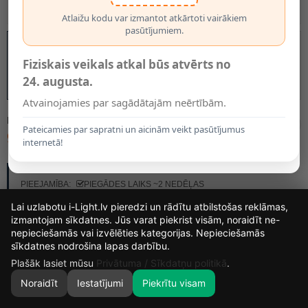
Atlaižu kodu var izmantot atkārtoti vairākiem
pasūtījumiem.
Fiziskais veikals atkal būs atvērts no
24. augusta.
Atvainojamies par sagādātajām neērtībām.
MODELIS:
45252/11/97
Pateicamies par sapratni un aicinām veikt pasūtījumus
96.53€
internetā!
RAŽOTĀJS:
LUCIDE
PIEEJAMĪBA:
PIEGĀDES LAIKS ~2 NEDĒĻAS
Lai uzlabotu i-Light.lv pieredzi un rādītu atbilstošas reklāmas,
izmantojam sīkdatnes. Jūs varat piekrist visām, noraidīt ne-
nepieciešamās vai izvēlēties kategorijas. Nepieciešamās
14
4
50
18
sīkdatnes nodrošina lapas darbību.
DIENAS
STUNDAS
MIN.
SEK.
Plašāk lasiet mūsu
Privātuma / Sīkdatņu politikā
.
Noraidīt
Iestatījumi
Piekrītu visam
0
SĀKUMS
MEKLĒT
GROZS
MANS KONTS