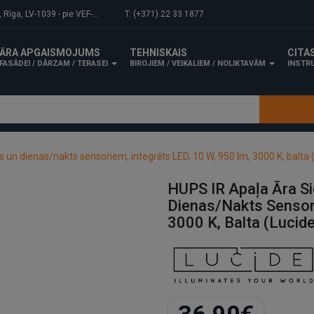
-1039 - pie VEF-Gaisa tilta.
T. (+371) 22 33 1877
ĀRA APGAISMOJUMS
TEHNISKAIS
CITA
FASĀDEI / DĀRZAM / TERASEI
BIROJIEM / VEIKALIEM / NOLIKTAVĀM
INSTRU
 un dienas/nakts sensoriem, integrēts LED, 10 W, 950 lm, 3000 K, balta 
HUPS IR Apaļa Āra S
Dienas/nakts Sensori
3000 K, Balta (Lucid