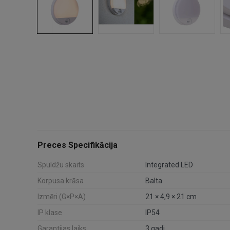
Preces Specifikācija
Spuldžu skaits
Integrated LED
Korpusa krāsa
Balta
Izmēri (G×P×A)
21 × 4,9 × 21 cm
IP klase
IP54
Garantijas laiks
3 gadi