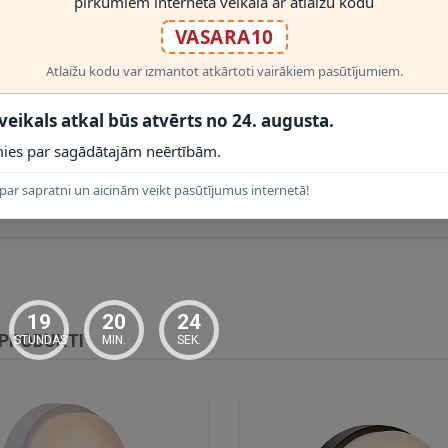
pirkumiem interneta veikalā ar atlaižu kodu
VASARA10
Atlaižu kodu var izmantot atkārtoti vairākiem pasūtījumiem.
 veikals atkal būs atvērts no 24. augusta.
ies par sagādātajām neērtībām.
s uztveres lauks un jāizvēlas apgaismojamajai ieejai, celiņam, fasādei v
par sapratni un aicinām veikt pasūtījumus internetā!
RĀDĪT VAIRĀK
19
20
23
 PRODUKTI
STUNDAS
MIN.
SEK.