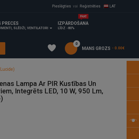
Pieslēgties
vai
Reģistrēties
LAT
S PRECES
IZPĀRDOŠANA
MENTI, SLĒDŽI, VENTILATORI
LĪDZ -80%
0
MANS GROZS
- 0.00€
(Lucide)
ienas Lampa Ar PIR Kustības Un
em, Integrēts LED, 10 W, 950 Lm,
e)