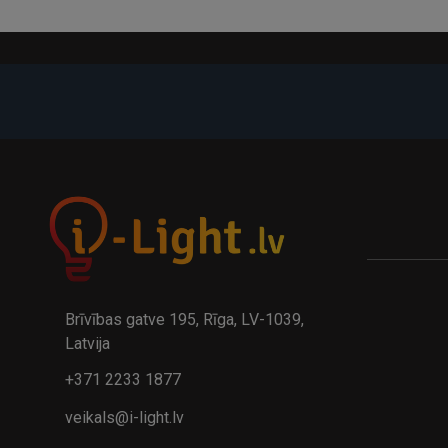
-21%
A
kumulatora LED galda lampa BIWO 385×130×230 mm 5,..
32.95€
24.9
41.95€
Brīvības gatve 195, Rīga, LV-1039,
Latvija
+371 2233 1877
veikals@i-light.lv