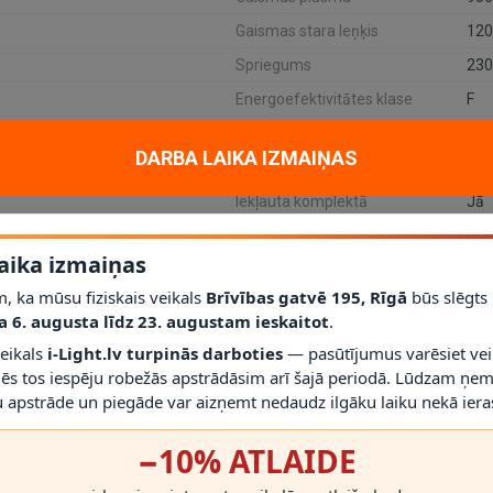
Gaismas stara leņķis
120
Spriegums
23
Energoefektivitātes klase
F
Preces kods
228
DARBA LAIKA IZMAIŅAS
Jaudas patēriņš
1x
Iekļauta komplektā
Jā
Sensora tips
PIR
aika izmaiņas
Uztveres leņķis
140
, ka mūsu fiziskais veikals
Brīvības gatvē 195, Rīgā
būs slēgts
a 6. augusta līdz 23. augustam ieskaitot
.
veikals
i-Light.lv turpinās darboties
— pasūtījumus varēsiet vei
mēs tos iespēju robežās apstrādāsim arī šajā periodā. Lūdzam ņem
 apstrāde un piegāde var aizņemt nedaudz ilgāku laiku nekā ieras
pa ar PIR kustības un dienas/nakts sensoriem. Gaismas avota parametri: 
veres leņķis 140°, laika iestatījums 1–5 sekundes. Dienas/nakts funkcija
−10% ATLAIDE