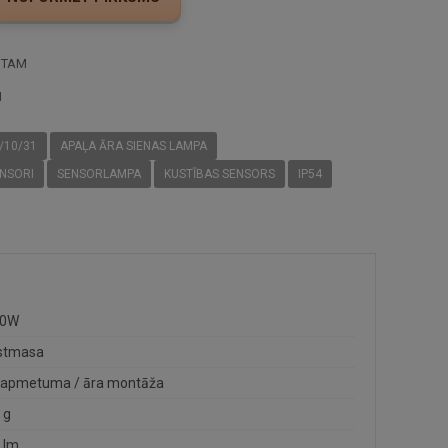
STAM
I
/10/31
APAĻA ĀRA SIENAS LAMPA
ENSORI
SENSORLAMPA
KUSTĪBAS SENSORS
IP54
10W
stmasa
sapmetuma / āra montāža
 g
 lm