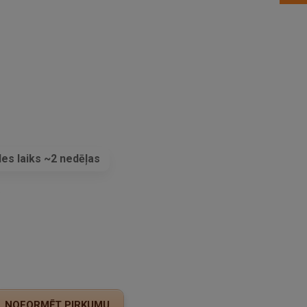
es laiks ~2 nedēļas
s