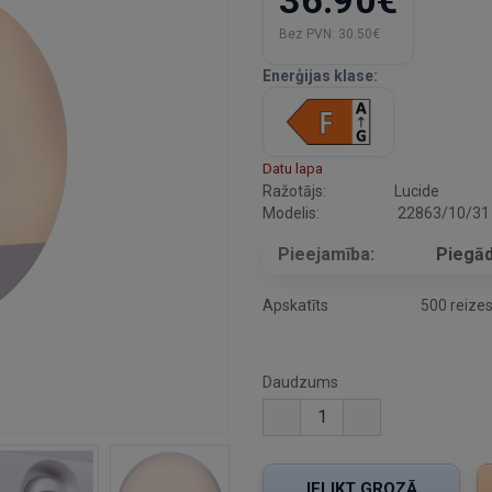
36.90€
Bez PVN:
30.50€
Enerģijas klase:
Datu lapa
Ražotājs:
Lucide
Modelis:
22863/10/31
Pieejamība:
Piegād
Apskatīts
500 reize
Daudzums