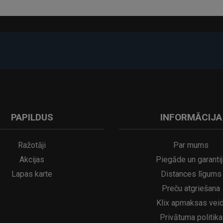
-17%
PAPILDUS
INFORMĀCIJA
A
kumulatora LED galda lampa SERINA Mini Ø80×200 mm..
5€
16.95€
29.95€
21.95€
Ražotāji
Par mums
Akcijas
Piegāde un garantij
Lapas karte
Distances līgums
Preču atgriešana
Klix apmaksas veid
Privātuma politika