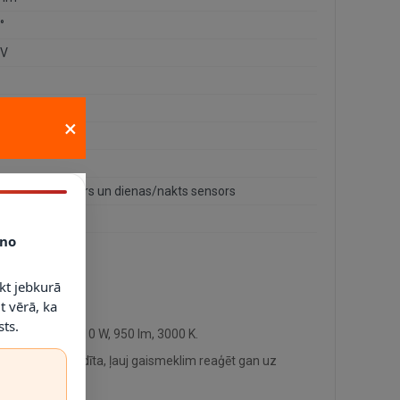
°
0V
63/10/31
×
10W
 kustības sensors un dienas/nakts sensors
°
no
kt jebkurā
t vērā, ka
ts.
integrēts LED, 10 W, 950 lm, 3000 K.
, ja tā ir norādīta, ļauj gaismeklim reaģēt gan uz