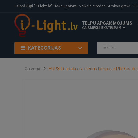
Laipni lūgti "i-Light.lv" !
Mūsu gaismu veikals atrodas Brīvības gatvē 195, Rīga, LV
TELPU APGAISMOJUMS
GAISMEKĻI IEKŠTELPĀM
KATEGORIJAS
Galvenā
HUPS IR apaļa āra sienas lampa ar PIR kustības