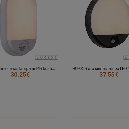
H
UPS IR āra sienas lampa ar PIR kustības un dienas/nakts sensoriem, integrēts LED, 10 W, 950 lm, 3000 K, balta (Lucide)
30.25€
37.55€