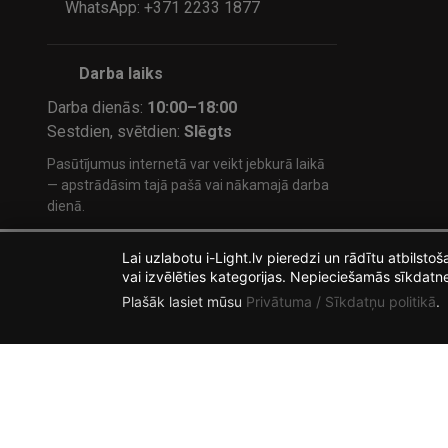
WhatsApp: +371 2233 1877
Darba laiks
Darba dienās:
10:00–18:00
Sestdien, svētdien:
Slēgts
Pasūtījumus internetā var veikt jebkurā laikā
— apstrādāsim tajā pašā vai nākamajā darba
dienā.
Lai uzlabotu i-Light.lv pieredzi un rādītu atbilst
vai izvēlēties kategorijas. Nepieciešamās sīkdatn
Plašāk lasiet mūsu
Privātuma / Sīkdatņu politikā
.