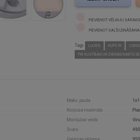
PIEVIENOT VĒLMJU SARAK
PIEVIENOT SALĪDZINĀŠANA
Tagi:
LUCIDE
HUPS IR
22863
PIR KUSTĪBAS UN DIENAS/NAKTS S
Maks. jauda
1x
Korpusa materiāls
Pla
Montāžas veids
Vir
Svars
490
Gaismas plūsma
950