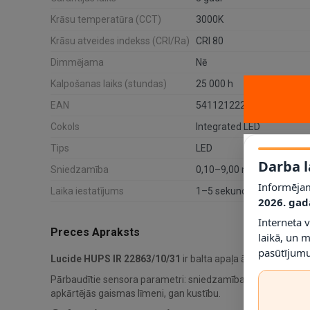
Krāsu temperatūra (CCT)
3000K
Krāsu atveides indekss (CRI/Ra)
CRI 80
Dimmējama
Nē
Kalpošanas laiks (stundas)
25 000 h
EAN
5411212221582
Cokols
Integrated LED
Tips
LED
Darba l
Sniedzamība
0,10–9,00 m
Informējam
Laika iestatījums
1–5 sekundes
2026. gad
Interneta 
Preces Apraksts
laikā, un 
pasūtījumu
Lucide HUPS IR 22863/10/31
ir balta apaļa āra sienas lam
Pārbaudītie sensora parametri: sniedzamība 0,10–9,00 m, uzt
apkārtējās gaismas līmeni, gan kustību.