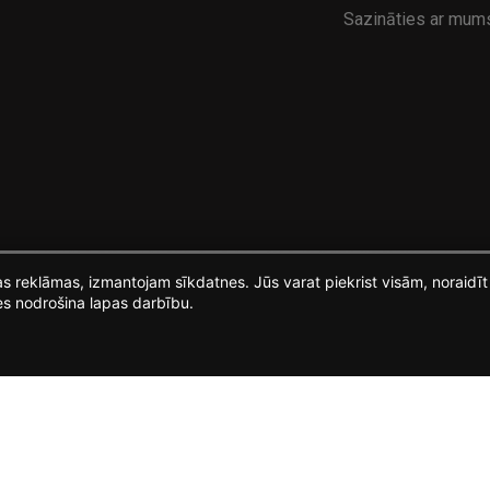
Sazināties ar mum
ošas reklāmas, izmantojam sīkdatnes. Jūs varat piekrist visām, noraid
es nodrošina lapas darbību.