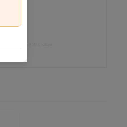
ai terasei piemērota pozīcija.