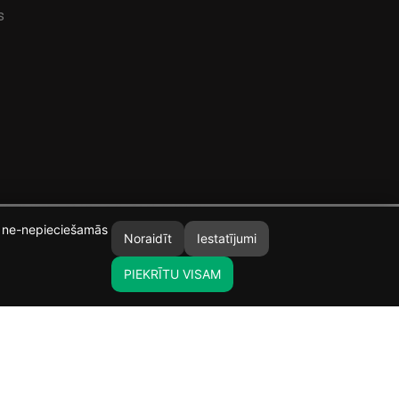
s
īt ne-nepieciešamās
Noraidīt
Iestatījumi
PIEKRĪTU VISAM