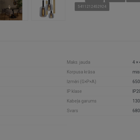
5411212452924
Maks. jauda
4 ×
Korpusa krāsa
mis
Izmēri (G×P×A)
650
IP klase
IP2
Kabeļa garums
13
Svars
680