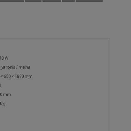
 40 W
iņa tonis / melna
 × 650 × 1880 mm
0
00 mm
0 g