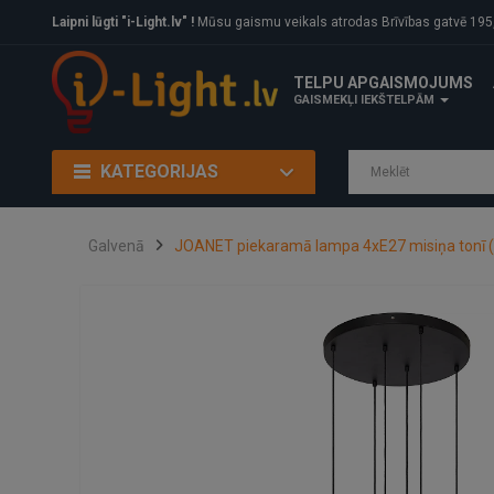
Laipni lūgti "i-Light.lv" !
Mūsu gaismu veikals atrodas Brīvības gatvē 195, Rīga, LV
TELPU APGAISMOJUMS
GAISMEKĻI IEKŠTELPĀM
KATEGORIJAS
Galvenā
JOANET piekaramā lampa 4xE27 misiņa tonī (