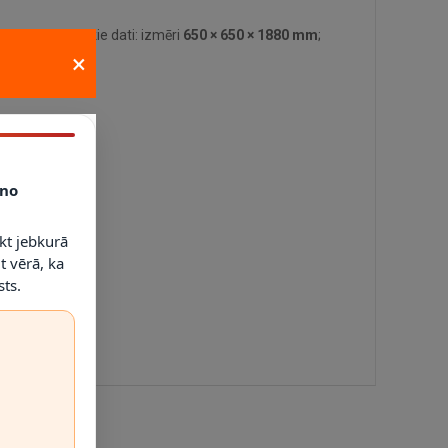
lvenie tehniskie dati: izmēri
650 × 650 × 1880 mm
;
×
no
kt jebkurā
t vērā, ka
ts.