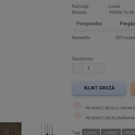
Ražotājs:
Lucide
Modelis:
45494/16/96
Pieejamība:
Piegād
Apskatīts
509 reize
Daudzums
PIEVIENOT VĒLMJU SARAK
PIEVIENOT SALĪDZINĀŠANA
Tagi:
LUCIDE
JOANET
PIEK