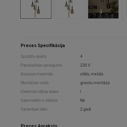
Preces Specifikācija
Spuldžu skaits
4
Paredzētais spriegums
230 V
Korpusa materiāls
stikls, metāls
Montāžas veids
griestu montāža
Elektrodrošības klase
I
Gaismeklim ir slēdzis
Nē
Garantijas laiks
2 gadi
Preces Apraksts