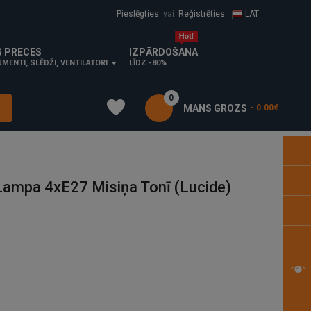
Pieslēgties
vai
Reģistrēties
LAT
S PRECES
IZPĀRDOŠANA
MENTI, SLĒDŽI, VENTILATORI
LĪDZ -80%
0
MANS GROZS
- 0.00€
ampa 4xE27 Misiņa Tonī (Lucide)