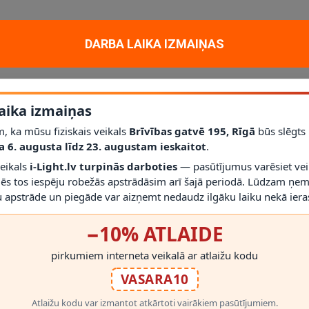
tiskam un dekoratīvam apgaismojumam mājoklī, dzīvoklī vai projektā. Ga
etāls
; jauda
4 × 40 W
; aizsardzības klase
IP20
.
DARBA LAIKA IZMAIŅAS
līdz šim modelim iederēties mūsdienīgā interjerā.
r gaismekli drīkst droši izmantot.
aika izmaiņas
irms montāžas novērtēt proporcijas un novietojumu.
, ka mūsu fiziskais veikals
Brīvības gatvē 195, Rīgā
būs slēgts
a 6. augusta līdz 23. augustam ieskaitot
.
veikals
i-Light.lv turpinās darboties
— pasūtījumus varēsiet vei
mēs tos iespēju robežās apstrādāsim arī šajā periodā. Lūdzam ņem
 apstrāde un piegāde var aizņemt nedaudz ilgāku laiku nekā ieras
−10% ATLAIDE
RĀDĪT VAIRĀK
pirkumiem interneta veikalā ar atlaižu kodu
VASARA10
Atlaižu kodu var izmantot atkārtoti vairākiem pasūtījumiem.