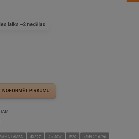
es laiks ~2 nedēļas
s
STAM
I
ARAMĀ LAMPA
4XE27
4 × 40W
IP20
45494/16/96