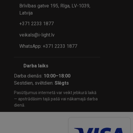
Brīvības gatve 195, Rīga, LV-1039,
Latvija
+371 2233 1877
veikals@i-light.lv
WhatsApp: +371 2233 1877
Darba laiks
Darba dienās:
10:00–18:00
Sestdien, svētdien:
Slēgts
Pasūtījumus internetā var veikt jebkurā laikā
— apstrādāsim tajā pašā vai nākamajā darba
dienā.