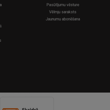
a
Pasūtījumu vēsture
Vēlmju saraksts
Jaunumu abonēšana
i
s