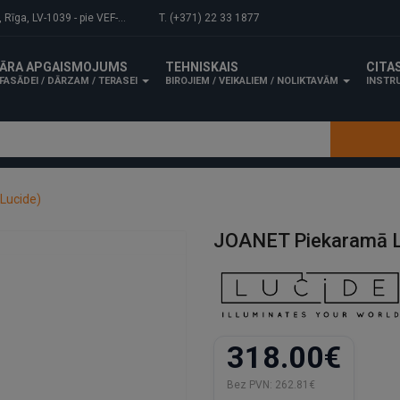
-1039 - pie VEF-Gaisa tilta.
T. (+371) 22 33 1877
ĀRA APGAISMOJUMS
TEHNISKAIS
CITA
FASĀDEI / DĀRZAM / TERASEI
BIROJIEM / VEIKALIEM / NOLIKTAVĀM
INSTRU
Lucide)
JOANET Piekaramā L
318.00€
Bez PVN:
262.81€