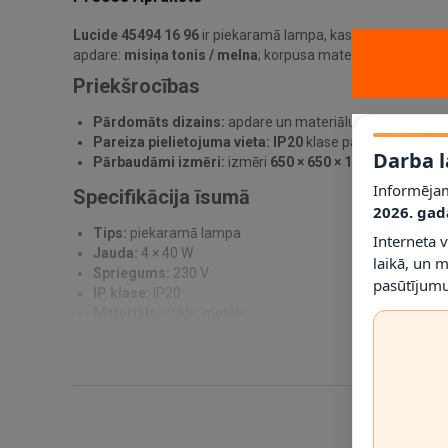
Lucide 45494 16 96
ir piekaramā lampa, kas paredzēta prak
apdare:
misiņa tonis / melna
; korpusa materiāls:
stikls, m
Priekšrocības
Pārdomāts dizains:
apdare un materiālu kombinācija pa
Pareiza pielietojuma vieta:
IP20
klase palīdz noteikt, ku
Darba l
Pārbaudāmi izmēri:
izmēri
650 × 650 × 1880 mm
ļauj p
Informējam
Specifikācija īsumā
2026. gad
Tips:
piekaramā lampa
Interneta 
Jauda:
4 × 40 W
laikā, un 
Spriegums:
230 V
pasūtījumu
IP klase:
IP20
Materiāls:
stikls, metāls
Krāsa:
misiņa tonis / melna
Montāža:
griestu montāža
Izmēri:
650 × 650 × 1880 mm
Kabeļa garums:
1300 mm
Svars:
9000 g
Garantija:
2 gadi