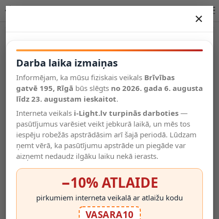
JOLIJN uzlādējams magnētisks gultas/sienas gaismeklis Ø10,2 cm meln…
×
DARBA LAIKA IZMAIŅAS
Vēl kategorijas
Darba laika izmaiņas
Informējam, ka mūsu fiziskais veikals
Brīvības
Salīdzināt
gatvē 195, Rīgā
Vēlmju
būs slēgts
no 2026. gada 6. augusta
Valodas
saraksts
līdz 23. augustam ieskaitot
.
(0)
Interneta veikals
i-Light.lv turpinās darboties
—
pasūtījumus varēsiet veikt jebkurā laikā, un mēs tos
iespēju robežās apstrādāsim arī šajā periodā. Lūdzam
ņemt vērā, ka pasūtījumu apstrāde un piegāde var
aizņemt nedaudz ilgāku laiku nekā ierasts.
−10% ATLAIDE
pirkumiem interneta veikalā ar atlaižu kodu
VASARA10