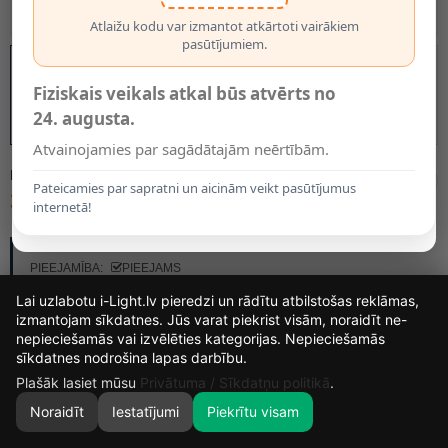
Atlaižu kodu var izmantot atkārtoti vairākiem
pasūtījumiem.
Fiziskais veikals atkal būs atvērts no
24. augusta.
Atvainojamies par sagādātajām neērtībām.
MODELIS:
77288/03/30
Pateicamies par sapratni un aicinām veikt pasūtījumus
38.40€
internetā!
RAŽOTĀJS:
LUCIDE
PIEEJAMĪBA:
PIEEJAMS
Lai uzlabotu i-Light.lv pieredzi un rādītu atbilstošas reklāmas,
izmantojam sīkdatnes. Jūs varat piekrist visām, noraidīt ne-
nepieciešamās vai izvēlēties kategorijas. Nepieciešamās
15
9
42
27
sīkdatnes nodrošina lapas darbību.
DIENAS
STUNDAS
MIN.
SEK.
Plašāk lasiet mūsu
Privātuma / Sīkdatņu politikā
.
Noraidīt
Iestatījumi
Piekrītu visam
0
SĀKUMS
MEKLĒT
GROZS
MANS KONTS