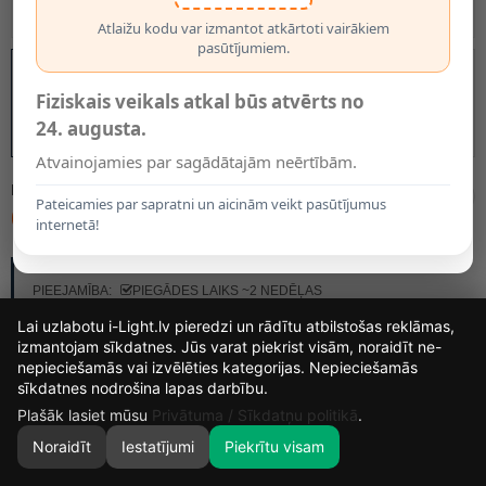
Atlaižu kodu var izmantot atkārtoti vairākiem
pasūtījumiem.
Fiziskais veikals atkal būs atvērts no
24. augusta.
Atvainojamies par sagādātajām neērtībām.
MODELIS:
79201/09/31
Pateicamies par sapratni un aicinām veikt pasūtījumus
66.80€
internetā!
RAŽOTĀJS:
LUCIDE
PIEEJAMĪBA:
PIEGĀDES LAIKS ~2 NEDĒĻAS
Lai uzlabotu i-Light.lv pieredzi un rādītu atbilstošas reklāmas,
izmantojam sīkdatnes. Jūs varat piekrist visām, noraidīt ne-
nepieciešamās vai izvēlēties kategorijas. Nepieciešamās
15
12
25
28
sīkdatnes nodrošina lapas darbību.
DIENAS
STUNDAS
MIN.
SEK.
Plašāk lasiet mūsu
Privātuma / Sīkdatņu politikā
.
Noraidīt
Iestatījumi
Piekrītu visam
0
SĀKUMS
MEKLĒT
GROZS
MANS KONTS