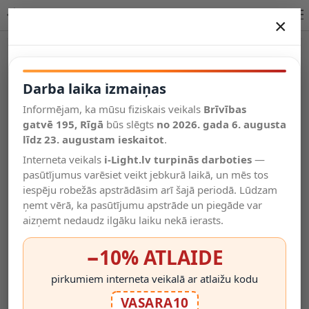
BENTJER LED sienas/naktslampa Ø14 cm 6 W balta | Lucide
×
DARBA LAIKA IZMAIŅAS
Vēl kategorijas
Darba laika izmaiņas
Informējam, ka mūsu fiziskais veikals
Brīvības
Salīdzināt
gatvē 195, Rīgā
Vēlmju
būs slēgts
no 2026. gada 6. augusta
Valodas
saraksts
līdz 23. augustam ieskaitot
.
(0)
Interneta veikals
i-Light.lv turpinās darboties
—
pasūtījumus varēsiet veikt jebkurā laikā, un mēs tos
iespēju robežās apstrādāsim arī šajā periodā. Lūdzam
ņemt vērā, ka pasūtījumu apstrāde un piegāde var
aizņemt nedaudz ilgāku laiku nekā ierasts.
−10% ATLAIDE
pirkumiem interneta veikalā ar atlaižu kodu
VASARA10