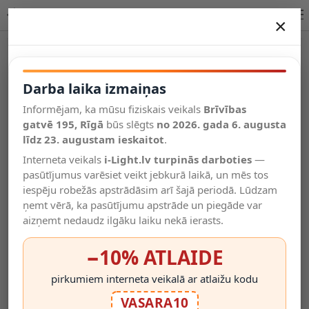
Lucide JULIUS piekaramā lampa 1xE27 34438/20/65 iekštelpām
×
DARBA LAIKA IZMAIŅAS
Vēl kategorijas
Darba laika izmaiņas
Informējam, ka mūsu fiziskais veikals
Brīvības
Salīdzināt
gatvē 195, Rīgā
Vēlmju
būs slēgts
no 2026. gada 6. augusta
Valodas
saraksts
līdz 23. augustam ieskaitot
.
(0)
Interneta veikals
i-Light.lv turpinās darboties
—
pasūtījumus varēsiet veikt jebkurā laikā, un mēs tos
iespēju robežās apstrādāsim arī šajā periodā. Lūdzam
ņemt vērā, ka pasūtījumu apstrāde un piegāde var
aizņemt nedaudz ilgāku laiku nekā ierasts.
−10% ATLAIDE
pirkumiem interneta veikalā ar atlaižu kodu
VASARA10