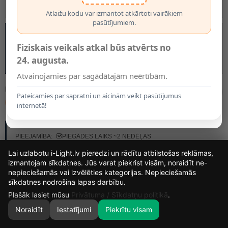
Atlaižu kodu var izmantot atkārtoti vairākiem
pasūtījumiem.
Fiziskais veikals atkal būs atvērts no
24. augusta.
Atvainojamies par sagādātajām neērtībām.
MODELIS:
34438/20/65
Pateicamies par sapratni un aicinām veikt pasūtījumus
62.25€
internetā!
RAŽOTĀJS:
LUCIDE
PIEEJAMĪBA:
PIEGĀDES LAIKS ~2 NEDĒĻAS
Lai uzlabotu i-Light.lv pieredzi un rādītu atbilstošas reklāmas,
izmantojam sīkdatnes. Jūs varat piekrist visām, noraidīt ne-
nepieciešamās vai izvēlēties kategorijas. Nepieciešamās
13
9
44
9
sīkdatnes nodrošina lapas darbību.
DIENAS
STUNDAS
MIN.
SEK.
Plašāk lasiet mūsu
Privātuma / Sīkdatņu politikā
.
Noraidīt
Iestatījumi
Piekrītu visam
0
SĀKUMS
MEKLĒT
GROZS
MANS KONTS