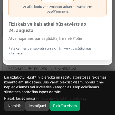
Atlaižu kodu var izmantot atkārtoti vairākiem
pasūtījumiem.
Fiziskais veikals atkal būs atvērts no
24. augusta.
Atvainojamies par sagādātajām neērtībām.
MODELIS:
34438/05/65
Pateicamies par sapratni un aicinām veikt pasūtījumus
580.70€
internetā!
RAŽOTĀJS:
LUCIDE
PIEEJAMĪBA:
PIEGĀDES LAIKS ~2 NEDĒĻAS
Lai uzlabotu i-Light.lv pieredzi un rādītu atbilstošas reklāmas,
izmantojam sīkdatnes. Jūs varat piekrist visām, noraidīt ne-
nepieciešamās vai izvēlēties kategorijas. Nepieciešamās
13
19
27
46
sīkdatnes nodrošina lapas darbību.
DIENAS
STUNDAS
MIN.
SEK.
Plašāk lasiet mūsu
Privātuma / Sīkdatņu politikā
.
Noraidīt
Iestatījumi
Piekrītu visam
0
SĀKUMS
MEKLĒT
GROZS
MANS KONTS