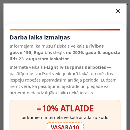
Lucide JULIUS piekaramā lampa E27 IP20 34438/05/65
×
DARBA LAIKA IZMAIŅAS
Vēl kategorijas
Darba laika izmaiņas
Informējam, ka mūsu fiziskais veikals
Brīvības
Salīdzināt
gatvē 195, Rīgā
Vēlmju
būs slēgts
no 2026. gada 6. augusta
Valodas
saraksts
līdz 23. augustam ieskaitot
.
(0)
Interneta veikals
i-Light.lv turpinās darboties
—
pasūtījumus varēsiet veikt jebkurā laikā, un mēs tos
iespēju robežās apstrādāsim arī šajā periodā. Lūdzam
ņemt vērā, ka pasūtījumu apstrāde un piegāde var
aizņemt nedaudz ilgāku laiku nekā ierasts.
−10% ATLAIDE
pirkumiem interneta veikalā ar atlaižu kodu
VASARA10